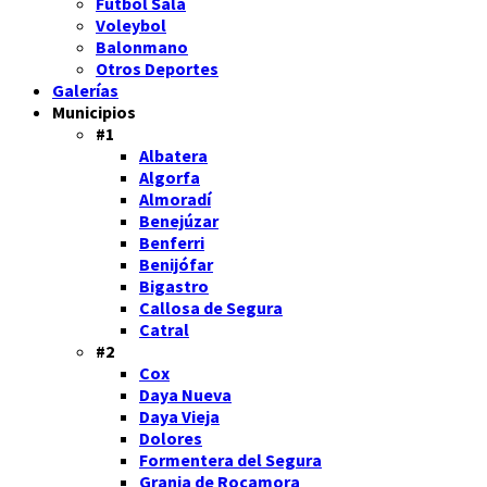
Fútbol Sala
Voleybol
Balonmano
Otros Deportes
Galerías
Municipios
#1
Albatera
Algorfa
Almoradí
Benejúzar
Benferri
Benijófar
Bigastro
Callosa de Segura
Catral
#2
Cox
Daya Nueva
Daya Vieja
Dolores
Formentera del Segura
Granja de Rocamora