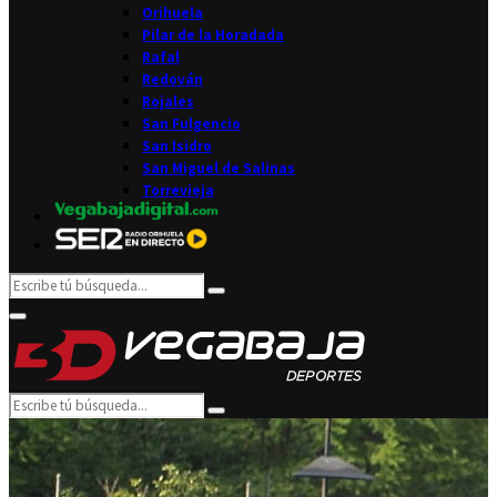
Orihuela
Pilar de la Horadada
Rafal
Redován
Rojales
San Fulgencio
San Isidro
San Miguel de Salinas
Torrevieja
Search
Search
for:
Facebook
Twitter
Instagram
Youtube
Email
Primary
Menu
Search
Search
for: