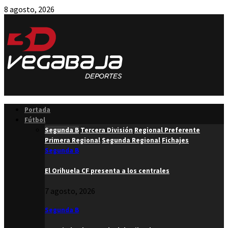
8 agosto, 2026
Facebook
Twitter
Instagram
Youtube
Email
Portada
Fútbol
Segunda B
Tercera División
Regional Preferente
Primera Regional
Segunda Regional
Fichajes
Segunda B
El Orihuela CF presenta a los centrales
7 agosto, 2026
Segunda B