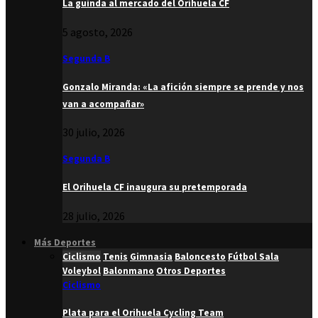
La guinda al mercado del Orihuela CF
5 agosto, 2026
Segunda B
Gonzalo Miranda: «La afición siempre se prende y nos
van a acompañar»
30 julio, 2026
Segunda B
El Orihuela CF inaugura su pretemporada
28 julio, 2026
Más Deportes
Ciclismo
Tenis
Gimnasia
Baloncesto
Fútbol Sala
Voleybol
Balonmano
Otros Deportes
Ciclismo
Plata para el Orihuela Cycling Team