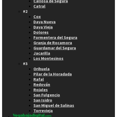
Callosa de Segura
Catral
#2
Cox
Daya Nueva
Daya Vieja
Dolores
Formentera del Segura
Granja de Rocamora
Guardamar del Segura
Jacarilla
Los Montesinos
#3
Orihuela
Pilar de la Horadada
Rafal
Redován
Rojales
San Fulgencio
San Isidro
San Miguel de Salinas
Torrevieja