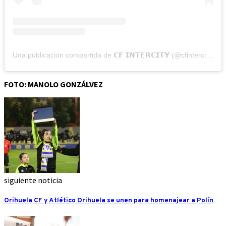
Una publicación compartida de 𝗖𝗙 𝗜𝗡𝗧𝗘𝗥𝗖𝗜𝗧𝗬 (@cfintercity)
FOTO: MANOLO GONZÁLVEZ
siguiente noticia
Orihuela CF y Atlético Orihuela se unen para homenajear a Polín