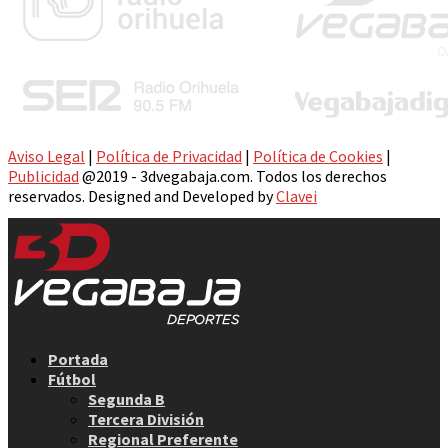
Aviso Legal
|
Política de Privacidad
|
Política de Cookies
|
Publicidad
@2019 - 3dvegabaja.com. Todos los derechos
reservados. Designed and Developed by
Clavei
Facebook
Twitter
Instagram
Youtube
Email
Portada
Fútbol
Segunda B
Tercera División
Regional Preferente