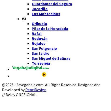
Guardamar del Segura
Jacarilla
Los Montesinos
#3
Orihuela
Pilar de la Horadada
Rafal
Redován
Rojales
San Fulgencio
San Isidro
San Miguel de Salinas
Torrevieja
@2026 - 3dvegabaja.com. All Right Reserved. Designed and
Developed by
PenciDesign
Facebook
Twitter
Instagram
Youtube
Email
// Delay ONESIGNAL