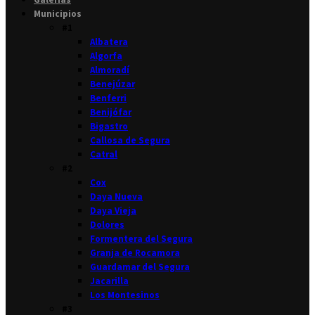
Municipios
#1
Albatera
Algorfa
Almoradí
Benejúzar
Benferri
Benijófar
Bigastro
Callosa de Segura
Catral
#2
Cox
Daya Nueva
Daya Vieja
Dolores
Formentera del Segura
Granja de Rocamora
Guardamar del Segura
Jacarilla
Los Montesinos
#3