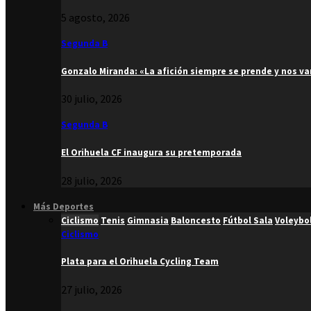
5 agosto, 2026
Segunda B
Gonzalo Miranda: «La afición siempre se prende y nos v
30 julio, 2026
Segunda B
El Orihuela CF inaugura su pretemporada
28 julio, 2026
Más Deportes
Ciclismo
Tenis
Gimnasia
Baloncesto
Fútbol Sala
Voleybo
Ciclismo
Plata para el Orihuela Cycling Team
27 julio, 2026