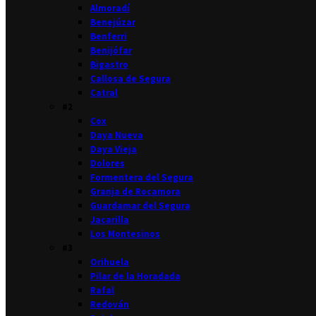
Almoradí
Benejúzar
Benferri
Benijófar
Bigastro
Callosa de Segura
Catral
#2
Cox
Daya Nueva
Daya Vieja
Dolores
Formentera del Segura
Granja de Rocamora
Guardamar del Segura
Jacarilla
Los Montesinos
#3
Orihuela
Pilar de la Horadada
Rafal
Redován