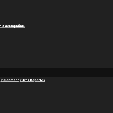
an a acompañar»
l
Balonmano
Otros Deportes