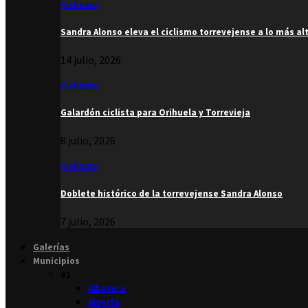
Ciclismo
Sandra Alonso eleva el ciclismo torrevejense a lo más al
14 julio, 2026
Ciclismo
Galardón ciclista para Orihuela y Torrevieja
8 julio, 2026
Ciclismo
Doblete histórico de la torrevejense Sandra Alonso
7 julio, 2026
Galerías
Municipios
#1
Albatera
Algorfa