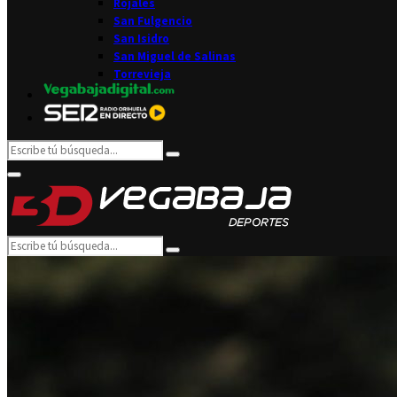
Rojales
San Fulgencio
San Isidro
San Miguel de Salinas
Torrevieja
Search
Search
for:
Facebook
Twitter
Instagram
Youtube
Email
Primary
Menu
Search
Search
for: