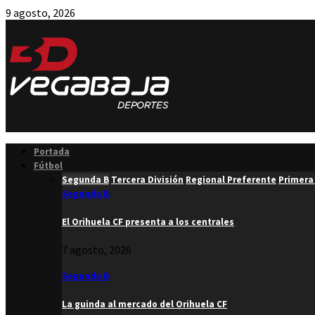
9 agosto, 2026
Facebook
Twitter
Instagram
Youtube
Email
Portada
Fútbol
Segunda B
Tercera División
Regional Preferente
Primera
Segunda B
El Orihuela CF presenta a los centrales
7 agosto, 2026
Segunda B
La guinda al mercado del Orihuela CF