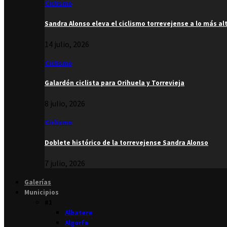
Ciclismo
Sandra Alonso eleva el ciclismo torrevejense a lo más al
14 julio, 2026
Ciclismo
Galardón ciclista para Orihuela y Torrevieja
8 julio, 2026
Ciclismo
Doblete histórico de la torrevejense Sandra Alonso
7 julio, 2026
Galerías
Municipios
#1
Albatera
Algorfa