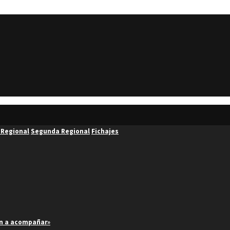
 Regional
Segunda Regional
Fichajes
an a acompañar»