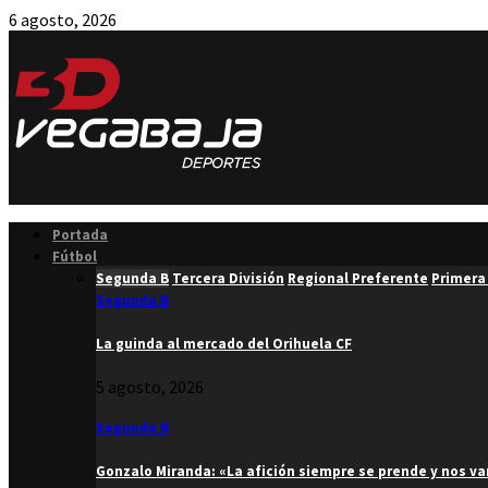
6 agosto, 2026
Facebook
Twitter
Instagram
Youtube
Email
Portada
Fútbol
Segunda B
Tercera División
Regional Preferente
Primera
Segunda B
La guinda al mercado del Orihuela CF
5 agosto, 2026
Segunda B
Gonzalo Miranda: «La afición siempre se prende y nos v