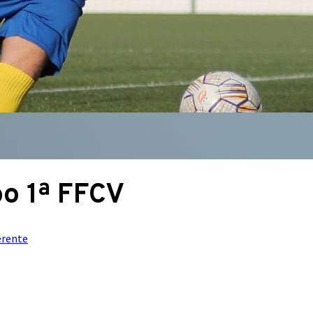
bo 1ª FFCV
erente