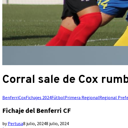
Corral sale de Cox rum
Benferri
Cox
Fichajes 2024
Fútbol
Primera Regional
Regional Pref
Fichaje del Benferri CF
by
Pertusa
8 julio, 2024
8 julio, 2024