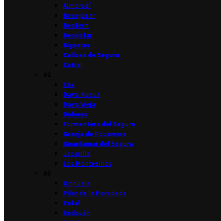
Almoradí
Benejúzar
Benferri
Benijófar
Bigastro
Callosa de Segura
Catral
#2
Cox
Daya Nueva
Daya Vieja
Dolores
Formentera del Segura
Granja de Rocamora
Guardamar del Segura
Jacarilla
Los Montesinos
#3
Orihuela
Pilar de la Horadada
Rafal
Redován