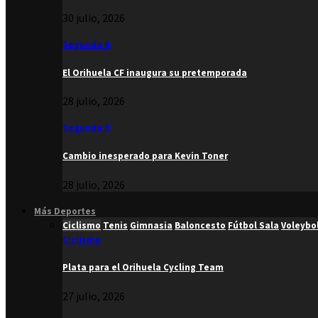
30 julio, 2026
Segunda B
El Orihuela CF inaugura su pretemporada
28 julio, 2026
Segunda B
Cambio inesperado para Kevin Toner
28 julio, 2026
Más Deportes
Ciclismo
Tenis
Gimnasia
Baloncesto
Fútbol Sala
Voleybo
Ciclismo
Plata para el Orihuela Cycling Team
27 julio, 2026