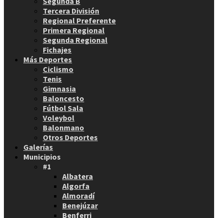
Segunda B
Tercera División
Regional Preferente
Primera Regional
Segunda Regional
Fichajes
Más Deportes
Ciclismo
Tenis
Gimnasia
Baloncesto
Fútbol Sala
Voleybol
Balonmano
Otros Deportes
Galerías
Municipios
#1
Albatera
Algorfa
Almoradí
Benejúzar
Benferri