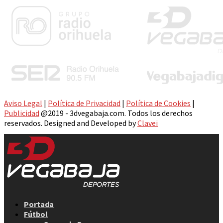
Aviso Legal
|
Política de Privacidad
|
Política de Cookies
|
Publicidad
@2019 - 3dvegabaja.com. Todos los derechos
reservados. Designed and Developed by
Clavei
Facebook
Twitter
Instagram
Youtube
Email
Portada
Fútbol