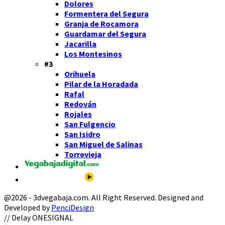
Dolores
Formentera del Segura
Granja de Rocamora
Guardamar del Segura
Jacarilla
Los Montesinos
#3
Orihuela
Pilar de la Horadada
Rafal
Redován
Rojales
San Fulgencio
San Isidro
San Miguel de Salinas
Torrevieja
@2026 - 3dvegabaja.com. All Right Reserved. Designed and
Developed by
PenciDesign
Facebook
Twitter
Instagram
Youtube
Email
// Delay ONESIGNAL