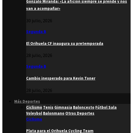
Gonzalo Miranda: «La afición siempre se prende y nos
van a acompañar»
30 julio, 2026
Segunda B
El Orihuela CF inaugura su pretemporada
28 julio, 2026
Segunda B
Cambio inesperado para Kevin Toner
28 julio, 2026
Más Deportes
Ciclismo
Tenis
Gimnasia
Baloncesto
Fútbol Sala
Voleybol
Balonmano
Otros Deportes
Ciclismo
Plata para el Orihuela Cycling Team