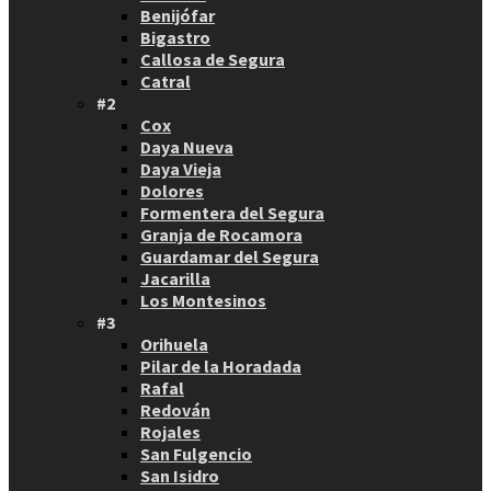
Benijófar
Bigastro
Callosa de Segura
Catral
#2
Cox
Daya Nueva
Daya Vieja
Dolores
Formentera del Segura
Granja de Rocamora
Guardamar del Segura
Jacarilla
Los Montesinos
#3
Orihuela
Pilar de la Horadada
Rafal
Redován
Rojales
San Fulgencio
San Isidro