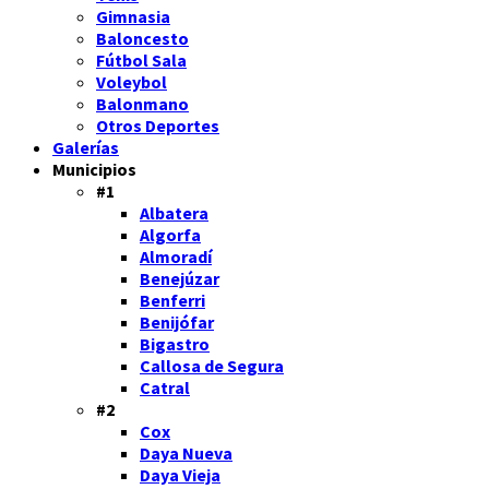
Gimnasia
Baloncesto
Fútbol Sala
Voleybol
Balonmano
Otros Deportes
Galerías
Municipios
#1
Albatera
Algorfa
Almoradí
Benejúzar
Benferri
Benijófar
Bigastro
Callosa de Segura
Catral
#2
Cox
Daya Nueva
Daya Vieja