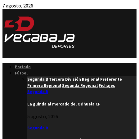
7 agosto, 2026
Facebook
Twitter
Instagram
Youtube
Email
Portada
Fútbol
Segunda B
Tercera División
Regional Preferente
Primera Regional
Segunda Regional
Fichajes
Segunda B
La guinda al mercado del Orihuela CF
5 agosto, 2026
Segunda B