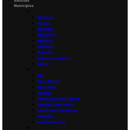
Municipios
#1
Albatera
Algorfa
Almoradí
Benejúzar
Benferri
Benijófar
Bigastro
Callosa de Segura
Catral
#2
Cox
Daya Nueva
Daya Vieja
Dolores
Formentera del Segura
Granja de Rocamora
Guardamar del Segura
Jacarilla
Los Montesinos
#3