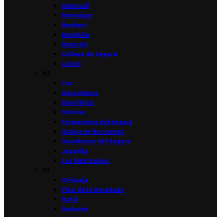
Almoradí
Benejúzar
Benferri
Benijófar
Bigastro
Callosa de Segura
Catral
#2
Cox
Daya Nueva
Daya Vieja
Dolores
Formentera del Segura
Granja de Rocamora
Guardamar del Segura
Jacarilla
Los Montesinos
#3
Orihuela
Pilar de la Horadada
Rafal
Redován