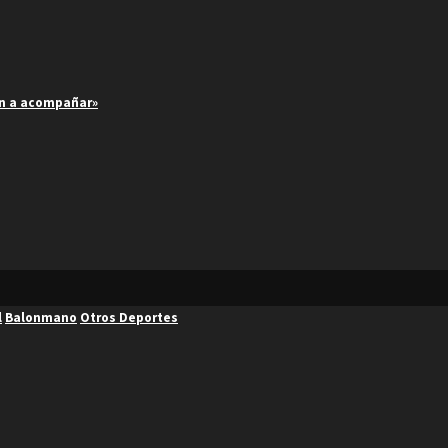
an a acompañar»
l
Balonmano
Otros Deportes