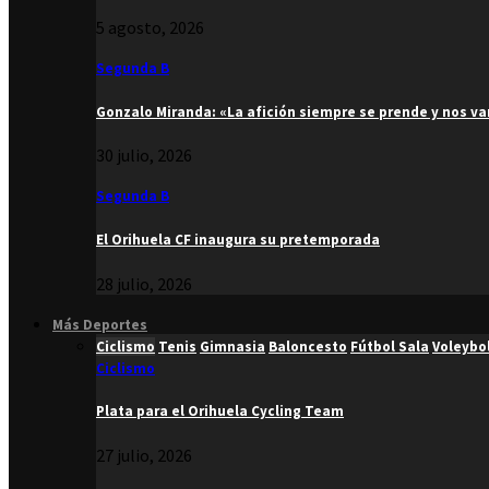
5 agosto, 2026
Segunda B
Gonzalo Miranda: «La afición siempre se prende y nos v
30 julio, 2026
Segunda B
El Orihuela CF inaugura su pretemporada
28 julio, 2026
Más Deportes
Ciclismo
Tenis
Gimnasia
Baloncesto
Fútbol Sala
Voleybo
Ciclismo
Plata para el Orihuela Cycling Team
27 julio, 2026