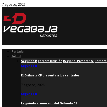
7 agosto, 2026
Facebook
Twitter
Instagram
Youtube
Email
Portada
Fútbol
Segunda B
Tercera División
Regional Preferente
Primera
Segunda B
El Orihuela CF presenta a los centrales
7 agosto, 2026
Segunda B
La guinda al mercado del Orihuela CF