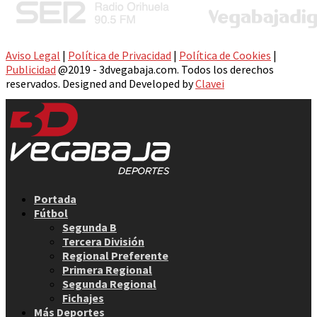
Aviso Legal
|
Política de Privacidad
|
Política de Cookies
|
Publicidad
@2019 - 3dvegabaja.com. Todos los derechos
reservados. Designed and Developed by
Clavei
Facebook
Twitter
Instagram
Youtube
Email
Portada
Fútbol
Segunda B
Tercera División
Regional Preferente
Primera Regional
Segunda Regional
Fichajes
Más Deportes