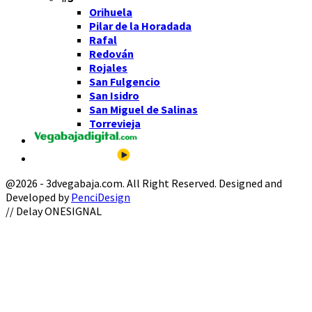
Orihuela
Pilar de la Horadada
Rafal
Redován
Rojales
San Fulgencio
San Isidro
San Miguel de Salinas
Torrevieja
@2026 - 3dvegabaja.com. All Right Reserved. Designed and
Developed by
PenciDesign
Facebook
Twitter
Instagram
Youtube
Email
// Delay ONESIGNAL