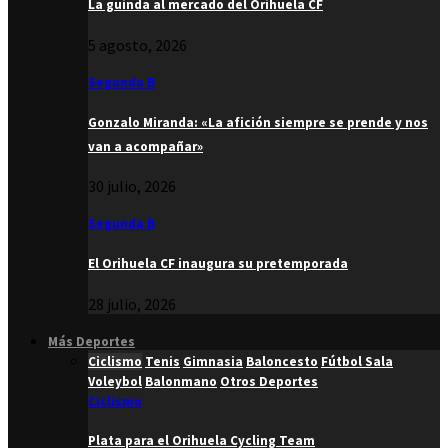
La guinda al mercado del Orihuela CF
5 agosto, 2026
Segunda B
Gonzalo Miranda: «La afición siempre se prende y nos
van a acompañar»
30 julio, 2026
Segunda B
El Orihuela CF inaugura su pretemporada
28 julio, 2026
Más Deportes
Ciclismo
Tenis
Gimnasia
Baloncesto
Fútbol Sala
Voleybol
Balonmano
Otros Deportes
Ciclismo
Plata para el Orihuela Cycling Team