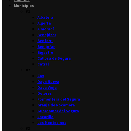
Municipios
#1
Albatera
Algorfa
Almoradí
Benejúzar
Benferri
Benijófar
Bigastro
Callosa de Segura
Catral
#2
Cox
Daya Nueva
Daya Vieja
Dolores
Formentera del Segura
Granja de Rocamora
Guardamar del Segura
Jacarilla
Los Montesinos
#3