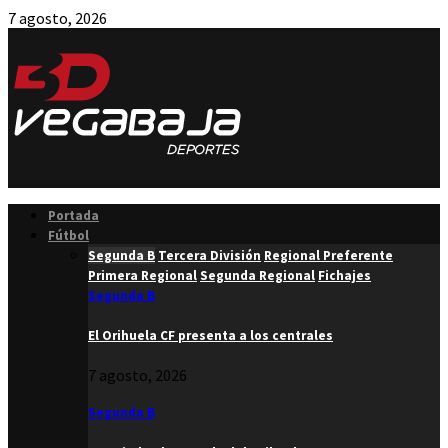
7 agosto, 2026
Facebook
Twitter
Instagram
Youtube
Email
Portada
Fútbol
Segunda B
Tercera División
Regional Preferente
Primera Regional
Segunda Regional
Fichajes
Segunda B
El Orihuela CF presenta a los centrales
7 agosto, 2026
Segunda B