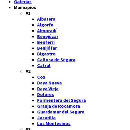
Galerías
Municipios
#1
Albatera
Algorfa
Almoradí
Benejúzar
Benferri
Benijófar
Bigastro
Callosa de Segura
Catral
#2
Cox
Daya Nueva
Daya Vieja
Dolores
Formentera del Segura
Granja de Rocamora
Guardamar del Segura
Jacarilla
Los Montesinos
#3