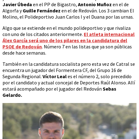
Javier Úbeda
en el PP de Bigastro,
Antonio Muñoz
en el de
Algorfa y
Guille Fernández
en el de Redován. Los 3 cambian El
Molino, el Polideportivo Juan Carlos I y el Duana por las urnas.
Algo que se extiende en el mundo polideportivo y que rivaliza
con uno de los citados anteriormente.
El atleta internacional
Álex García será uno de los pilares en la candidatura del
PSOE de Redován
. Número 7 en las listas que ya son públicas
desde hace semanas.
También en la candidatura socialista pero esta vez de Catral se
encuentra un jugador del Formentera CF, del Grupo 16 de
Segunda Regional.
Víctor Leal
es el número 2, solo precedido
por el candidato y actual concejal de Deportes Raúl Alonso. Allí
estará acompañado por el jugador del Redován
Sebas
Gelardo.