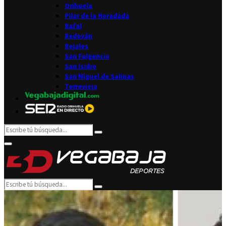
Orihuela
Pilar de la Horadada
Rafal
Redován
Rojales
San Fulgencio
San Isidro
San Miguel de Salinas
Torrevieja
Search
Search
for:
Facebook
Twitter
Instagram
Youtube
Email
Primary
Menu
Search
Search
for: