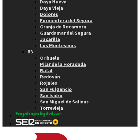
Daya Nueva
Daya Vieja
Dolores
Formentera del Segura
Granja de Rocamora
Guardamar del Segura
Jacarilla
Los Montesinos
#3
Orihuela
Pilar de la Horadada
Rafal
Redován
Rojales
San Fulgencio
San Isidro
San Miguel de Salinas
Torrevieja