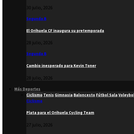
30 julio, 2026
Segunda B
El Orihuela CF inaugura su pretemporada
28 julio, 2026
Segunda B
Cambio inesperado para Kevin Toner
28 julio, 2026
Más Deportes
Ciclismo
Tenis
Gimnasia
Baloncesto
Fútbol Sala
Voleybo
Ciclismo
Plata para el Orihuela Cycling Team
27 julio, 2026