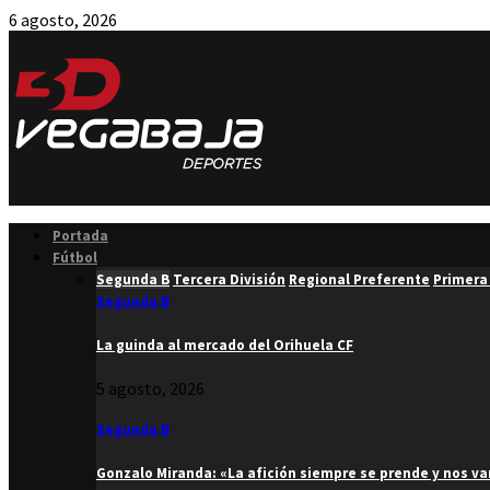
6 agosto, 2026
Facebook
Twitter
Instagram
Youtube
Email
Portada
Fútbol
Segunda B
Tercera División
Regional Preferente
Primera
Segunda B
La guinda al mercado del Orihuela CF
5 agosto, 2026
Segunda B
Gonzalo Miranda: «La afición siempre se prende y nos v