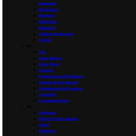
Almoradí
Benejúzar
Benferri
Benijófar
Bigastro
Callosa de Segura
Catral
#2
Cox
Daya Nueva
Daya Vieja
Dolores
Formentera del Segura
Granja de Rocamora
Guardamar del Segura
Jacarilla
Los Montesinos
#3
Orihuela
Pilar de la Horadada
Rafal
Redován