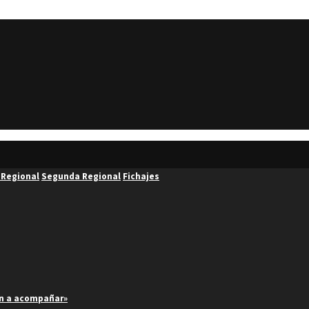
 Regional
Segunda Regional
Fichajes
an a acompañar»