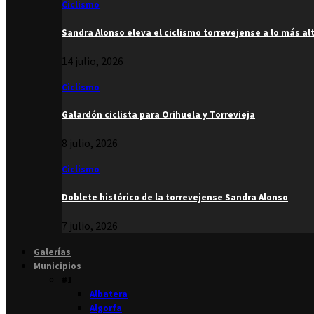
Ciclismo
Sandra Alonso eleva el ciclismo torrevejense a lo más al
14 julio, 2026
Ciclismo
Galardón ciclista para Orihuela y Torrevieja
8 julio, 2026
Ciclismo
Doblete histórico de la torrevejense Sandra Alonso
7 julio, 2026
Galerías
Municipios
#1
Albatera
Algorfa