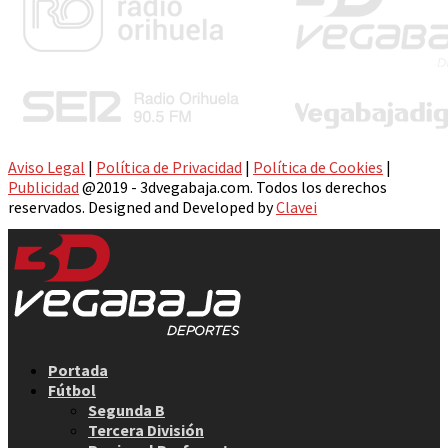
Aviso Legal
|
Política de Privacidad
|
Política de Cookies
|
Publicidad
@2019 - 3dvegabaja.com. Todos los derechos
reservados. Designed and Developed by
Clavei
Facebook
Twitter
Instagram
Youtube
Email
Portada
Fútbol
Segunda B
Tercera División