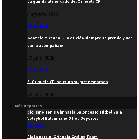
La guinda al mercado del Orihuela CF
5 agosto, 2026
Segunda B
Gonzalo Miranda: «La afición siempre se prende y nos
van a acompañar»
30 julio, 2026
Segunda B
El Orihuela CF inaugura su pretemporada
28 julio, 2026
Más Deportes
Ciclismo
Tenis
Gimnasia
Baloncesto
Fútbol Sala
Voleybol
Balonmano
Otros Deportes
Ciclismo
Plata para el Orihuela Cycling Team