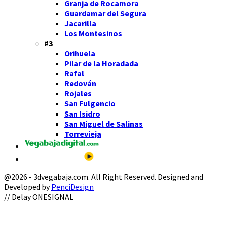
Granja de Rocamora
Guardamar del Segura
Jacarilla
Los Montesinos
#3
Orihuela
Pilar de la Horadada
Rafal
Redován
Rojales
San Fulgencio
San Isidro
San Miguel de Salinas
Torrevieja
@2026 - 3dvegabaja.com. All Right Reserved. Designed and
Developed by
PenciDesign
Facebook
Twitter
Instagram
Youtube
Email
// Delay ONESIGNAL