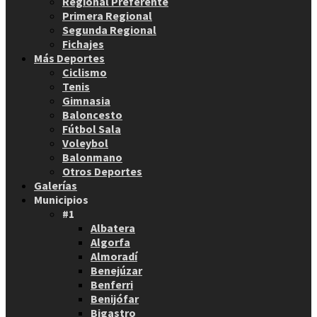
Regional Preferente
Primera Regional
Segunda Regional
Fichajes
Más Deportes
Ciclismo
Tenis
Gimnasia
Baloncesto
Fútbol Sala
Voleybol
Balonmano
Otros Deportes
Galerías
Municipios
#1
Albatera
Algorfa
Almoradí
Benejúzar
Benferri
Benijófar
Bigastro