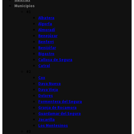
Municipios
#1
Albatera
Algorfa
Almoradí
Benejúzar
Benferri
Benijófar
Bigastro
Callosa de Segura
Catral
#2
Cox
Daya Nueva
Daya Vieja
Dolores
Formentera del Segura
Granja de Rocamora
Guardamar del Segura
Jacarilla
Los Montesinos
#3