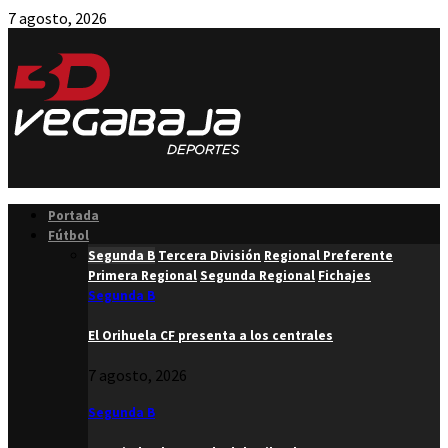
7 agosto, 2026
Facebook
Twitter
Instagram
Youtube
Email
Portada
Fútbol
Segunda B
Tercera División
Regional Preferente
Primera Regional
Segunda Regional
Fichajes
Segunda B
El Orihuela CF presenta a los centrales
7 agosto, 2026
Segunda B