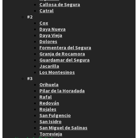
Callosa de Segura
Catral
#2
Cox
Daya Nueva
Daya Vieja
Dolores
Formentera del Segura
Granja de Rocamora
Guardamar del Segura
Jacarilla
Los Montesinos
#3
Orihuela
Pilar de la Horadada
Rafal
Redován
Rojales
San Fulgencio
San Isidro
San Miguel de Salinas
Torrevieja