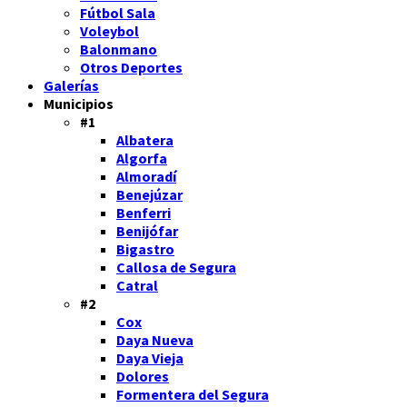
Fútbol Sala
Voleybol
Balonmano
Otros Deportes
Galerías
Municipios
#1
Albatera
Algorfa
Almoradí
Benejúzar
Benferri
Benijófar
Bigastro
Callosa de Segura
Catral
#2
Cox
Daya Nueva
Daya Vieja
Dolores
Formentera del Segura