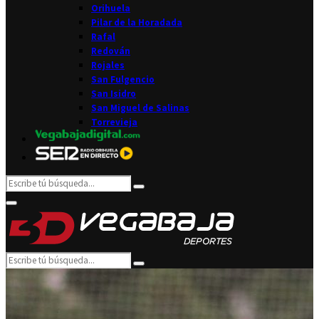
Orihuela
Pilar de la Horadada
Rafal
Redován
Rojales
San Fulgencio
San Isidro
San Miguel de Salinas
Torrevieja
Search
Search
for:
Facebook
Twitter
Instagram
Youtube
Email
Primary
Menu
Search
Search
for: