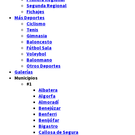
Segunda Regional
Fichajes
Más Deportes
Ciclismo
Tenis
Gimnasia
Baloncesto
Fútbol Sala
Voleybol
Balonmano
Otros Deportes
Galerías
Municipios
#1
Albatera
Algorfa
Almoradí
Benejúzar
Benferri
Benijófar
Bigastro
Callosa de Segura