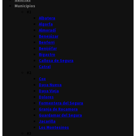
Municipios
#1
Albatera
Algorfa
Almoradí
Benejúzar
Benferri
Benijófar
Bigastro
Callosa de Segura
Catral
#2
Cox
Daya Nueva
Daya Vieja
Dolores
Formentera del Segura
Granja de Rocamora
Guardamar del Segura
Jacarilla
Los Montesinos
#3