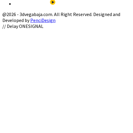
@2026 - 3dvegabaja.com. All Right Reserved. Designed and
Developed by
PenciDesign
Facebook
Twitter
Instagram
Youtube
Email
// Delay ONESIGNAL