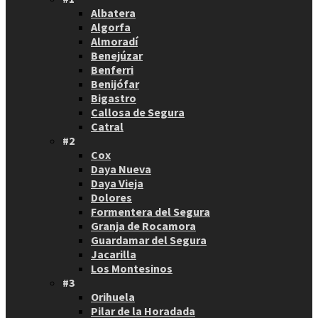
Albatera
Algorfa
Almoradí
Benejúzar
Benferri
Benijófar
Bigastro
Callosa de Segura
Catral
#2
Cox
Daya Nueva
Daya Vieja
Dolores
Formentera del Segura
Granja de Rocamora
Guardamar del Segura
Jacarilla
Los Montesinos
#3
Orihuela
Pilar de la Horadada