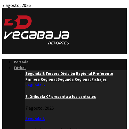
7 agosto, 2026
Facebook
Twitter
Instagram
Youtube
Email
Portada
Fútbol
Segunda B
Tercera División
Regional Preferente
Primera Regional
Segunda Regional
Fichajes
Segunda B
El Orihuela CF presenta a los centrales
7 agosto, 2026
Segunda B