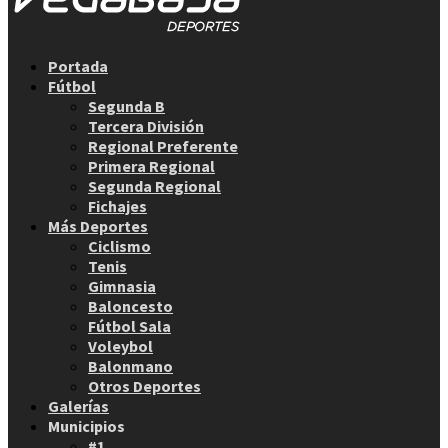
Facebook
Twitter
Instagram
Youtube
Email
Portada
Fútbol
Segunda B
Tercera División
Regional Preferente
Primera Regional
Segunda Regional
Fichajes
Más Deportes
Ciclismo
Tenis
Gimnasia
Baloncesto
Fútbol Sala
Voleybol
Balonmano
Otros Deportes
Galerías
Municipios
#1