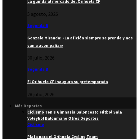
La guinda al mercado del Orihuela CF
5 agosto, 2026
Segunda B
Gonzalo Miranda: «La afición siempre se prende y nos
van a acompañar»
30 julio, 2026
Segunda B
El Orihuela CF inaugura su pretemporada
28 julio, 2026
Más Deportes
Ciclismo
Tenis
Gimnasia
Baloncesto
Fútbol Sala
Voleybol
Balonmano
Otros Deportes
Ciclismo
Plata para el Orihuela Cycling Team