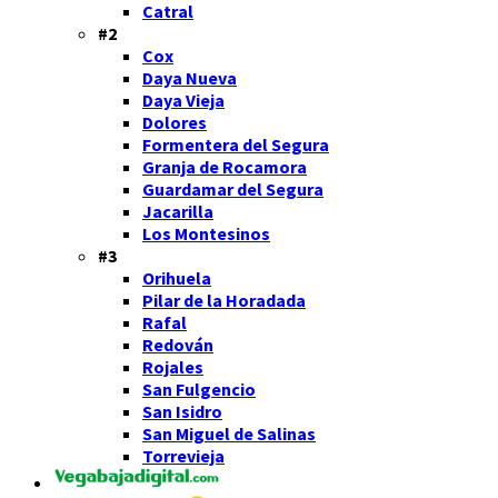
Catral
#2
Cox
Daya Nueva
Daya Vieja
Dolores
Formentera del Segura
Granja de Rocamora
Guardamar del Segura
Jacarilla
Los Montesinos
#3
Orihuela
Pilar de la Horadada
Rafal
Redován
Rojales
San Fulgencio
San Isidro
San Miguel de Salinas
Torrevieja