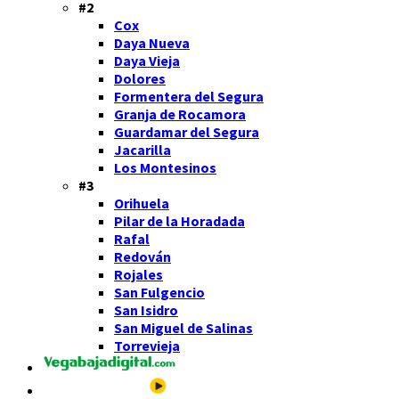
#2
Cox
Daya Nueva
Daya Vieja
Dolores
Formentera del Segura
Granja de Rocamora
Guardamar del Segura
Jacarilla
Los Montesinos
#3
Orihuela
Pilar de la Horadada
Rafal
Redován
Rojales
San Fulgencio
San Isidro
San Miguel de Salinas
Torrevieja