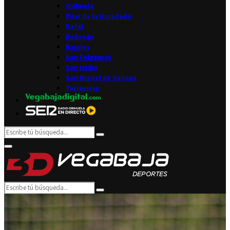
Orihuela
Pilar de la Horadada
Rafal
Redován
Rojales
San Fulgencio
San Isidro
San Miguel de Salinas
Torrevieja
Search
Search
for:
Facebook
Twitter
Instagram
Youtube
Email
Primary
Menu
Search
Search
for: