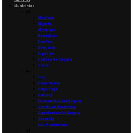
Municipios
#1
Albatera
Algorfa
Almoradí
Benejúzar
Benferri
Benijófar
Bigastro
Callosa de Segura
Catral
#2
Cox
Daya Nueva
Daya Vieja
Dolores
Formentera del Segura
Granja de Rocamora
Guardamar del Segura
Jacarilla
Los Montesinos
#3