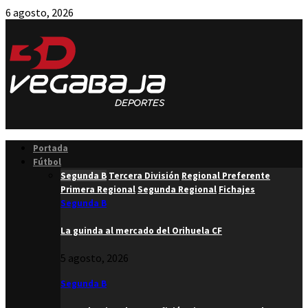
6 agosto, 2026
Facebook
Twitter
Instagram
Youtube
Email
Portada
Fútbol
Segunda B
Tercera División
Regional Preferente
Primera Regional
Segunda Regional
Fichajes
Segunda B
La guinda al mercado del Orihuela CF
5 agosto, 2026
Segunda B