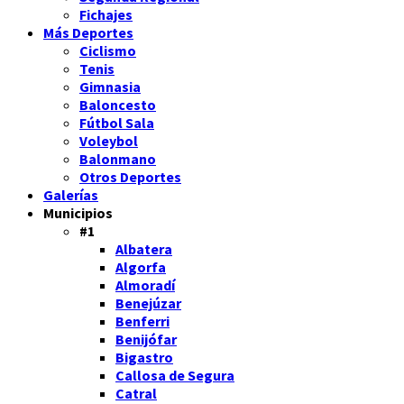
Fichajes
Más Deportes
Ciclismo
Tenis
Gimnasia
Baloncesto
Fútbol Sala
Voleybol
Balonmano
Otros Deportes
Galerías
Municipios
#1
Albatera
Algorfa
Almoradí
Benejúzar
Benferri
Benijófar
Bigastro
Callosa de Segura
Catral