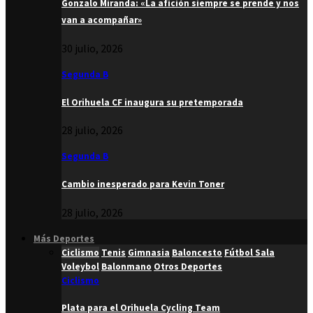
Gonzalo Miranda: «La afición siempre se prende y nos
van a acompañar»
30 julio, 2026
Segunda B
El Orihuela CF inaugura su pretemporada
28 julio, 2026
Segunda B
Cambio inesperado para Kevin Toner
28 julio, 2026
Más Deportes
Ciclismo
Tenis
Gimnasia
Baloncesto
Fútbol Sala
Voleybol
Balonmano
Otros Deportes
Ciclismo
Plata para el Orihuela Cycling Team