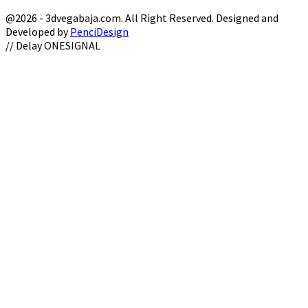
@2026 - 3dvegabaja.com. All Right Reserved. Designed and
Developed by
PenciDesign
Facebook
Twitter
Instagram
Youtube
Email
// Delay ONESIGNAL