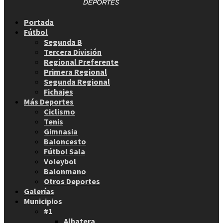
Facebook
Twitter
Instagram
Youtube
Email
Portada
Fútbol
Segunda B
Tercera División
Regional Preferente
Primera Regional
Segunda Regional
Fichajes
Más Deportes
Ciclismo
Tenis
Gimnasia
Baloncesto
Fútbol Sala
Voleybol
Balonmano
Otros Deportes
Galerías
Municipios
#1
Albatera