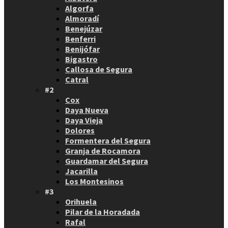
Algorfa
Almoradí
Benejúzar
Benferri
Benijófar
Bigastro
Callosa de Segura
Catral
#2
Cox
Daya Nueva
Daya Vieja
Dolores
Formentera del Segura
Granja de Rocamora
Guardamar del Segura
Jacarilla
Los Montesinos
#3
Orihuela
Pilar de la Horadada
Rafal