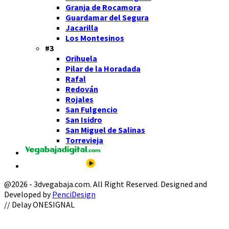
Granja de Rocamora
Guardamar del Segura
Jacarilla
Los Montesinos
#3
Orihuela
Pilar de la Horadada
Rafal
Redován
Rojales
San Fulgencio
San Isidro
San Miguel de Salinas
Torrevieja
@2026 - 3dvegabaja.com. All Right Reserved. Designed and
Developed by
PenciDesign
Facebook
Twitter
Instagram
Youtube
Email
// Delay ONESIGNAL