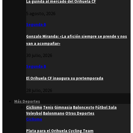
La guinda al mercado del Orihuela CF
5 agosto, 2026
Segunda B
Gonzalo Miranda: «La afición siempre se prende y nos
van a acompañar»
30 julio, 2026
Segunda B
El Orihuela CF inaugura su pretemporada
28 julio, 2026
Más Deportes
Ciclismo
Tenis
Gimnasia
Baloncesto
Fútbol Sala
Voleybol
Balonmano
Otros Deportes
Ciclismo
Plata para el Orihuela Cycling Team