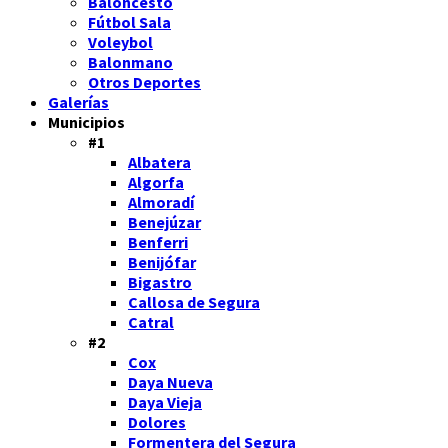
Baloncesto
Fútbol Sala
Voleybol
Balonmano
Otros Deportes
Galerías
Municipios
#1
Albatera
Algorfa
Almoradí
Benejúzar
Benferri
Benijófar
Bigastro
Callosa de Segura
Catral
#2
Cox
Daya Nueva
Daya Vieja
Dolores
Formentera del Segura