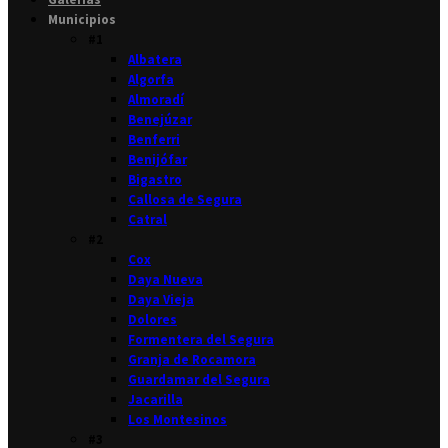
Municipios
#1
Albatera
Algorfa
Almoradí
Benejúzar
Benferri
Benijófar
Bigastro
Callosa de Segura
Catral
#2
Cox
Daya Nueva
Daya Vieja
Dolores
Formentera del Segura
Granja de Rocamora
Guardamar del Segura
Jacarilla
Los Montesinos
#3