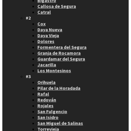
Bigastro
Callosa de Segura
Catral
#2
Cox
Daya Nueva
Daya Vieja
Dolores
Formentera del Segura
Granja de Rocamora
Guardamar del Segura
Jacarilla
Los Montesinos
#3
Orihuela
Pilar de la Horadada
Rafal
Redován
Rojales
San Fulgencio
San Isidro
San Miguel de Salinas
Torrevieja