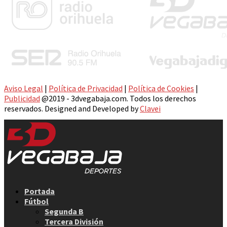
Aviso Legal
|
Política de Privacidad
|
Política de Cookies
|
Publicidad
@2019 - 3dvegabaja.com. Todos los derechos
reservados. Designed and Developed by
Clavei
Facebook
Twitter
Instagram
Youtube
Email
Portada
Fútbol
Segunda B
Tercera División