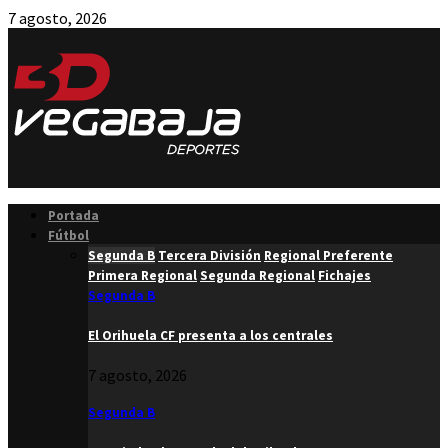
7 agosto, 2026
Facebook
Twitter
Instagram
Youtube
Email
Portada
Fútbol
Segunda B
Tercera División
Regional Preferente
Primera Regional
Segunda Regional
Fichajes
Segunda B
El Orihuela CF presenta a los centrales
7 agosto, 2026
Segunda B