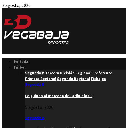
7 agosto, 2026
Facebook
Twitter
Instagram
Youtube
Email
Portada
Fútbol
Segunda B
Tercera División
Regional Preferente
Primera Regional
Segunda Regional
Fichajes
Segunda B
La guinda al mercado del Orihuela CF
5 agosto, 2026
Segunda B