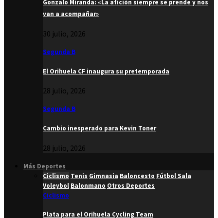
Gonzalo Miranda: «La afición siempre se prende y nos
van a acompañar»
30 julio, 2026
Segunda B
El Orihuela CF inaugura su pretemporada
28 julio, 2026
Segunda B
Cambio inesperado para Kevin Toner
28 julio, 2026
Más Deportes
Ciclismo
Tenis
Gimnasia
Baloncesto
Fútbol Sala
Voleybol
Balonmano
Otros Deportes
Ciclismo
Plata para el Orihuela Cycling Team