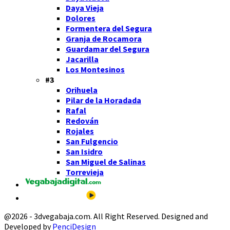
Daya Vieja
Dolores
Formentera del Segura
Granja de Rocamora
Guardamar del Segura
Jacarilla
Los Montesinos
#3
Orihuela
Pilar de la Horadada
Rafal
Redován
Rojales
San Fulgencio
San Isidro
San Miguel de Salinas
Torrevieja
@2026 - 3dvegabaja.com. All Right Reserved. Designed and
Developed by
PenciDesign