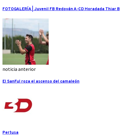
FOTOGALERÍA | Juvenil FB Redován A-CD Horadada Thiar B
noticia anterior
El SanFul roza el ascenso del camaleón
Pertusa