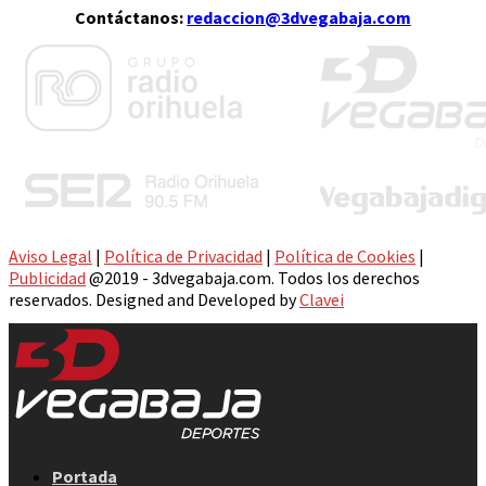
Contáctanos:
redaccion@3dvegabaja.com
Aviso Legal
|
Política de Privacidad
|
Política de Cookies
|
Publicidad
@2019 - 3dvegabaja.com. Todos los derechos
reservados. Designed and Developed by
Clavei
Facebook
Twitter
Instagram
Youtube
Email
Portada