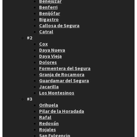
Benejúzar
Benferri
Benijófar
Bigastro
Callosa de Segura
Catral
#2
Cox
Daya Nueva
Daya Vieja
Dolores
Formentera del Segura
Granja de Rocamora
Guardamar del Segura
Jacarilla
Los Montesinos
#3
Orihuela
Pilar de la Horadada
Rafal
Redován
Rojales
San Fulgencio