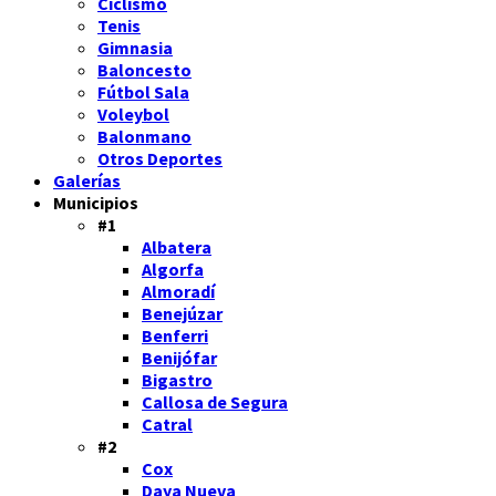
Ciclismo
Tenis
Gimnasia
Baloncesto
Fútbol Sala
Voleybol
Balonmano
Otros Deportes
Galerías
Municipios
#1
Albatera
Algorfa
Almoradí
Benejúzar
Benferri
Benijófar
Bigastro
Callosa de Segura
Catral
#2
Cox
Daya Nueva