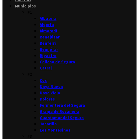
Municipios
#1
Albatera
Algorfa
Almoradí
Benejúzar
Benferri
Benijófar
Bigastro
Callosa de Segura
Catral
#2
Cox
Daya Nueva
Daya Vieja
Dolores
Formentera del Segura
Granja de Rocamora
Guardamar del Segura
Jacarilla
Los Montesinos
#3