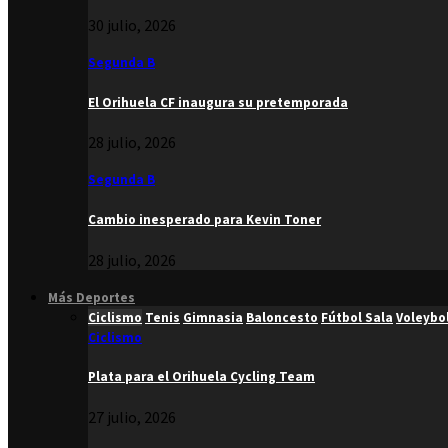
30 julio, 2026
Segunda B
El Orihuela CF inaugura su pretemporada
28 julio, 2026
Segunda B
Cambio inesperado para Kevin Toner
28 julio, 2026
Más Deportes
Ciclismo
Tenis
Gimnasia
Baloncesto
Fútbol Sala
Voleybo
Ciclismo
Plata para el Orihuela Cycling Team
27 julio, 2026