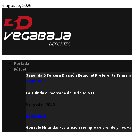
6 agosto, 2026
Facebook
Twitter
Instagram
Youtube
Email
Portada
Fútbol
Segunda B
Tercera División
Regional Preferente
Primera
Segunda B
La guinda al mercado del Orihuela CF
5 agosto, 2026
Segunda B
Gonzalo Miranda: «La afición siempre se prende y nos v