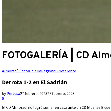
FOTOGALERÍA | CD Almo
Almoradí
Fútbol
Galería
Regional Preferente
Derrota 1-2 en El Sadrián
by
Pertusa
27 febrero, 2023
27 febrero, 2023
0
El CD Almoradí no logró sumar en casa ante un CD Eldense B que 