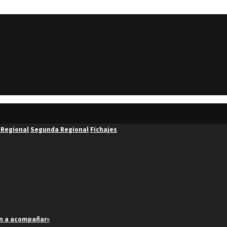
 Regional
Segunda Regional
Fichajes
an a acompañar»