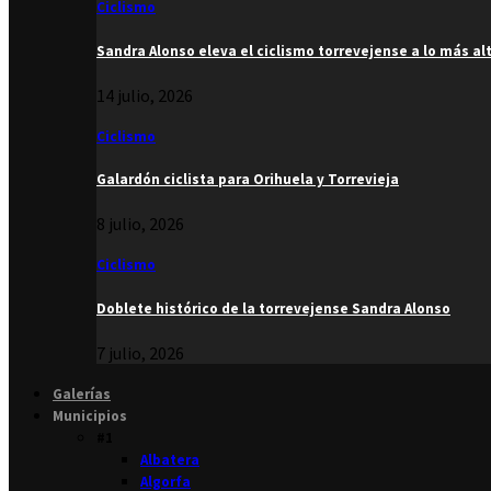
Ciclismo
Sandra Alonso eleva el ciclismo torrevejense a lo más al
14 julio, 2026
Ciclismo
Galardón ciclista para Orihuela y Torrevieja
8 julio, 2026
Ciclismo
Doblete histórico de la torrevejense Sandra Alonso
7 julio, 2026
Galerías
Municipios
#1
Albatera
Algorfa