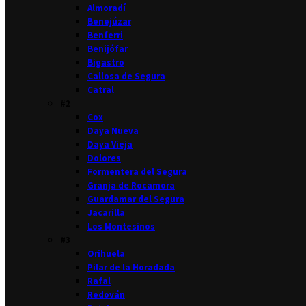
Almoradí
Benejúzar
Benferri
Benijófar
Bigastro
Callosa de Segura
Catral
#2
Cox
Daya Nueva
Daya Vieja
Dolores
Formentera del Segura
Granja de Rocamora
Guardamar del Segura
Jacarilla
Los Montesinos
#3
Orihuela
Pilar de la Horadada
Rafal
Redován