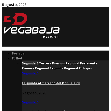
6 agosto, 2026
Facebook
Twitter
Instagram
Youtube
Email
Portada
Fútbol
Segunda B
Tercera División
Regional Preferente
Primera Regional
Segunda Regional
Fichajes
Segunda B
La guinda al mercado del Orihuela CF
5 agosto, 2026
Segunda B