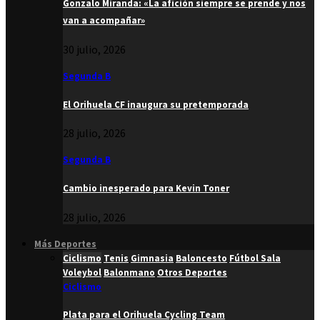
Gonzalo Miranda: «La afición siempre se prende y nos
van a acompañar»
30 julio, 2026
Segunda B
El Orihuela CF inaugura su pretemporada
28 julio, 2026
Segunda B
Cambio inesperado para Kevin Toner
28 julio, 2026
Más Deportes
Ciclismo
Tenis
Gimnasia
Baloncesto
Fútbol Sala
Voleybol
Balonmano
Otros Deportes
Ciclismo
Plata para el Orihuela Cycling Team