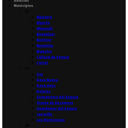
Municipios
#1
Albatera
Algorfa
Almoradí
Benejúzar
Benferri
Benijófar
Bigastro
Callosa de Segura
Catral
#2
Cox
Daya Nueva
Daya Vieja
Dolores
Formentera del Segura
Granja de Rocamora
Guardamar del Segura
Jacarilla
Los Montesinos
#3