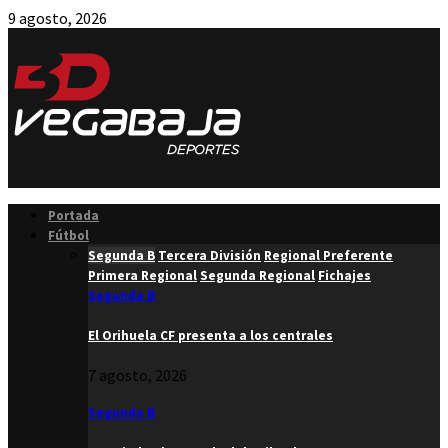
9 agosto, 2026
Facebook
Twitter
Instagram
Youtube
Email
Portada
Fútbol
Segunda B
Tercera División
Regional Preferente
Primera Regional
Segunda Regional
Fichajes
Segunda B
El Orihuela CF presenta a los centrales
7 agosto, 2026
Segunda B