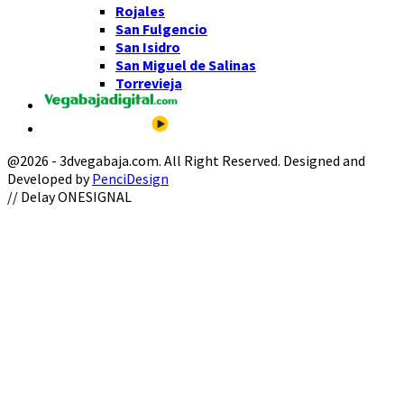
Rojales
San Fulgencio
San Isidro
San Miguel de Salinas
Torrevieja
@2026 - 3dvegabaja.com. All Right Reserved. Designed and
Developed by
PenciDesign
Facebook
Twitter
Instagram
Youtube
Email
// Delay ONESIGNAL