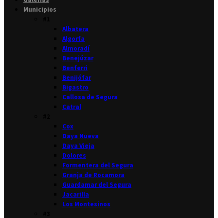
Municipios
#1
Albatera
Algorfa
Almoradí
Benejúzar
Benferri
Benijófar
Bigastro
Callosa de Segura
Catral
#2
Cox
Daya Nueva
Daya Vieja
Dolores
Formentera del Segura
Granja de Rocamora
Guardamar del Segura
Jacarilla
Los Montesinos
#3