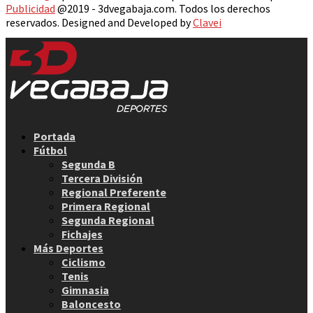
Publicidad
@2019 - 3dvegabaja.com. Todos los derechos
reservados. Designed and Developed by
Clavei
Facebook
Twitter
Instagram
Youtube
Email
Portada
Fútbol
Segunda B
Tercera División
Regional Preferente
Primera Regional
Segunda Regional
Fichajes
Más Deportes
Ciclismo
Tenis
Gimnasia
Baloncesto