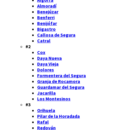
Almoradí
Benejúzar
Benferri
Benijófar
Bigastro
Callosa de Segura
Catral
#2
Cox
Daya Nueva
Daya Vieja
Dolores
Formentera del Segura
Granja de Rocamora
Guardamar del Segura
Jacarilla
Los Montesinos
#3
Orihuela
Pilar de la Horadada
Rafal
Redován