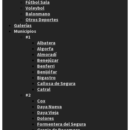
Fútbol Sala
Voleybol
Balonmano
Otros Deportes
Galerías
Municipios
#1
Albatera
Algorfa
Almoradí
Benejúzar
Benferri
Benijófar
Bigastro
Callosa de Segura
Catral
#2
Cox
Daya Nueva
Daya Vieja
Dolores
Formentera del Segura
Granja de Rocamora