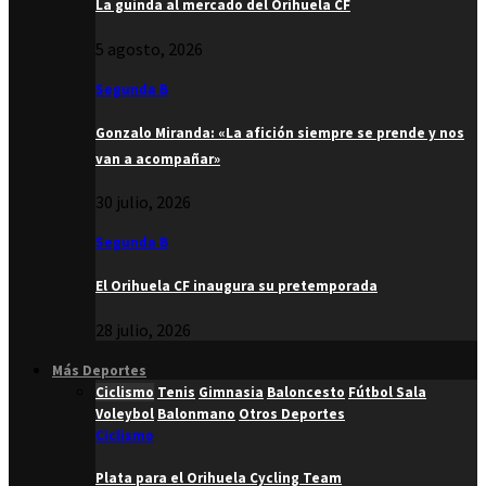
La guinda al mercado del Orihuela CF
5 agosto, 2026
Segunda B
Gonzalo Miranda: «La afición siempre se prende y nos
van a acompañar»
30 julio, 2026
Segunda B
El Orihuela CF inaugura su pretemporada
28 julio, 2026
Más Deportes
Ciclismo
Tenis
Gimnasia
Baloncesto
Fútbol Sala
Voleybol
Balonmano
Otros Deportes
Ciclismo
Plata para el Orihuela Cycling Team