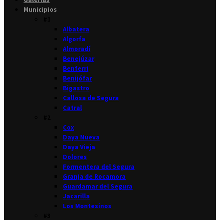
Municipios
#1
Albatera
Algorfa
Almoradí
Benejúzar
Benferri
Benijófar
Bigastro
Callosa de Segura
Catral
#2
Cox
Daya Nueva
Daya Vieja
Dolores
Formentera del Segura
Granja de Rocamora
Guardamar del Segura
Jacarilla
Los Montesinos
#3