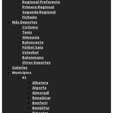
Regional Preferente
Primera Regional
Segunda Regional
Fichajes
Más Deportes
Ciclismo
Tenis
Gimnasia
Baloncesto
Fútbol Sala
Voleybol
Balonmano
Otros Deportes
Galerías
Municipios
#1
Albatera
Algorfa
Almoradí
Benejúzar
Benferri
Benijófar
Bigastro