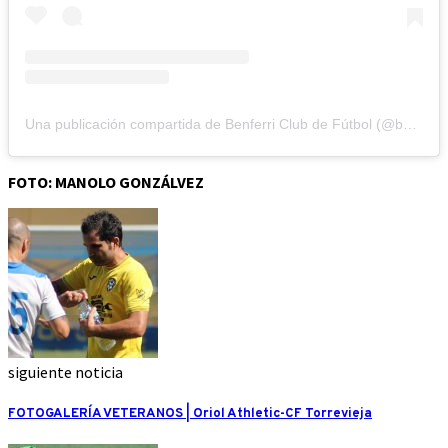
Una publicación compartida de Benferri Club de Fútbol (@benferri_cf)
FOTO: MANOLO GONZÁLVEZ
siguiente noticia
FOTOGALERÍA VETERANOS | Oriol Athletic-CF Torrevieja