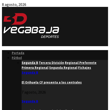
8 agosto, 2026
Facebook
Twitter
Instagram
Youtube
Email
Portada
Fútbol
Segunda B
Tercera División
Regional Preferente
Primera Regional
Segunda Regional
Fichajes
Segunda B
El Orihuela CF presenta a los centrales
7 agosto, 2026
Segunda B