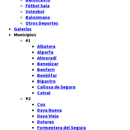
Fútbol Sala
Voleybol
Balonmano
Otros Deportes
Galerías
Municipios
#1
Albatera
Algorfa
Almoradí
Benejúzar
Benferri
Benijófar
Bigastro
Callosa de Segura
Catral
#2
Cox
Daya Nueva
Daya Vieja
Dolores
Formentera del Segura