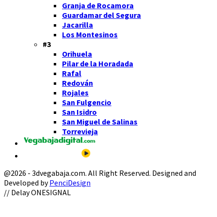
Granja de Rocamora
Guardamar del Segura
Jacarilla
Los Montesinos
#3
Orihuela
Pilar de la Horadada
Rafal
Redován
Rojales
San Fulgencio
San Isidro
San Miguel de Salinas
Torrevieja
@2026 - 3dvegabaja.com. All Right Reserved. Designed and
Developed by
PenciDesign
Facebook
Twitter
Instagram
Youtube
Email
// Delay ONESIGNAL