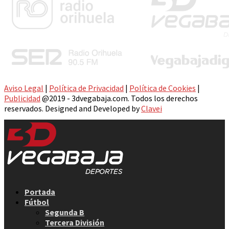
Aviso Legal
|
Política de Privacidad
|
Política de Cookies
|
Publicidad
@2019 - 3dvegabaja.com. Todos los derechos
reservados. Designed and Developed by
Clavei
Facebook
Twitter
Instagram
Youtube
Email
Portada
Fútbol
Segunda B
Tercera División