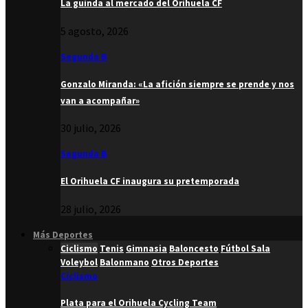
La guinda al mercado del Orihuela CF
5 agosto, 2026
Segunda B
Gonzalo Miranda: «La afición siempre se prende y nos
van a acompañar»
30 julio, 2026
Segunda B
El Orihuela CF inaugura su pretemporada
28 julio, 2026
Más Deportes
Ciclismo
Tenis
Gimnasia
Baloncesto
Fútbol Sala
Voleybol
Balonmano
Otros Deportes
Ciclismo
Plata para el Orihuela Cycling Team