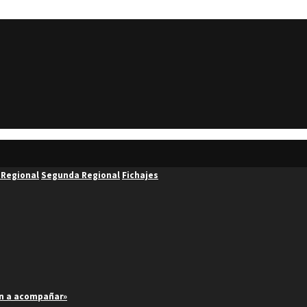
 Regional
Segunda Regional
Fichajes
an a acompañar»