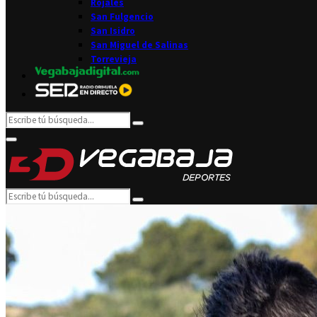
Rojales
San Fulgencio
San Isidro
San Miguel de Salinas
Torrevieja
Search
Search
for:
Facebook
Twitter
Instagram
Youtube
Email
Primary
Menu
Search
Search
for: