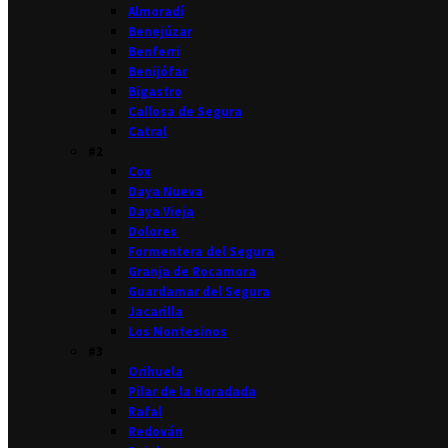
Almoradí
Benejúzar
Benferri
Benijófar
Bigastro
Callosa de Segura
Catral
#2
Cox
Daya Nueva
Daya Vieja
Dolores
Formentera del Segura
Granja de Rocamora
Guardamar del Segura
Jacarilla
Los Montesinos
#3
Orihuela
Pilar de la Horadada
Rafal
Redován