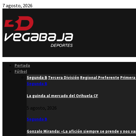
7 agosto, 2026
Facebook
Twitter
Instagram
Youtube
Email
Portada
Fútbol
Segunda B
Tercera División
Regional Preferente
Primera
Segunda B
La guinda al mercado del Orihuela CF
5 agosto, 2026
Segunda B
Gonzalo Miranda: «La afición siempre se prende y nos v