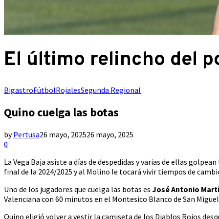
El último relincho del p
Bigastro
Fútbol
Rojales
Segunda Regional
Quino cuelga las botas
by
Pertusa
26 mayo, 2025
26 mayo, 2025
0
La Vega Baja asiste a días de despedidas y varias de ellas golpean
final de la 2024/2025 y al Molino le tocará vivir tiempos de cambi
Uno de los jugadores que cuelga las botas es
José Antonio Mart
Valenciana con 60 minutos en el Montesico Blanco de San Miguel d
Quino eligió volver a vestir la camiseta de los Diablos Rojos des