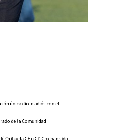
ión única dicen adiós con el
derado de la Comunidad
dí, Orihuela CF o CD Cox han sido