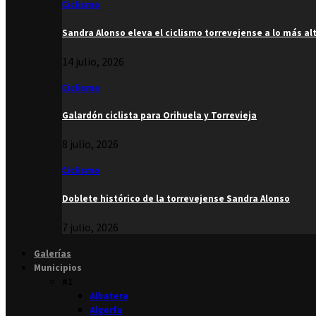
Ciclismo
Sandra Alonso eleva el ciclismo torrevejense a lo más al
14 julio, 2026
Ciclismo
Galardón ciclista para Orihuela y Torrevieja
8 julio, 2026
Ciclismo
Doblete histórico de la torrevejense Sandra Alonso
7 julio, 2026
Galerías
Municipios
#1
Albatera
Algorfa