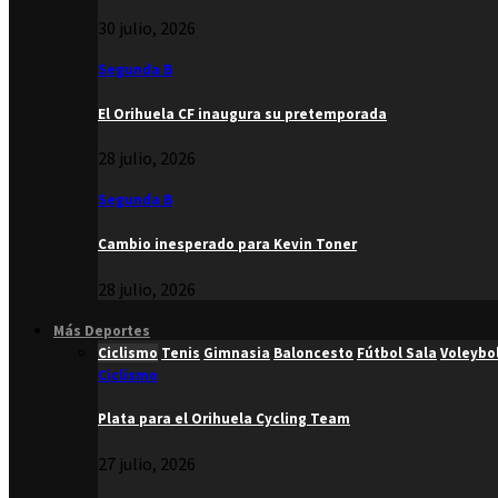
30 julio, 2026
Segunda B
El Orihuela CF inaugura su pretemporada
28 julio, 2026
Segunda B
Cambio inesperado para Kevin Toner
28 julio, 2026
Más Deportes
Ciclismo
Tenis
Gimnasia
Baloncesto
Fútbol Sala
Voleybo
Ciclismo
Plata para el Orihuela Cycling Team
27 julio, 2026