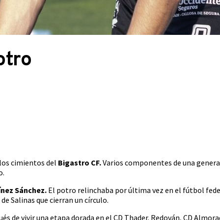
otro
 los cimientos del
Bigastro CF.
Varios componentes de una generac
o.
ínez Sánchez.
El potro relinchaba por última vez en el fútbol fe
e Salinas que cierran un círculo.
pués de vivir una etapa dorada en el CD Thader. Redován, CD Almora