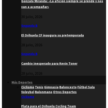
Gonzalo Miranda: «La afición siempre se prende y nos
van a acompañar»
30 julio, 2026
Segunda B
El Orihuela CF inaugura su pretemporada
28 julio, 2026
Segunda B
Cambio inesperado para Kevin Toner
28 julio, 2026
Más Deportes
Ciclismo
Tenis
Gimnasia
Baloncesto
Fútbol Sala
Voleybol
Balonmano
Otros Deportes
Ciclismo
Plata para el Orihuela Cycling Team