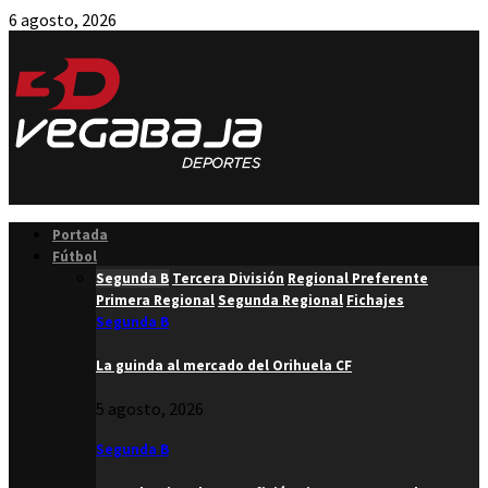
6 agosto, 2026
Facebook
Twitter
Instagram
Youtube
Email
Portada
Fútbol
Segunda B
Tercera División
Regional Preferente
Primera Regional
Segunda Regional
Fichajes
Segunda B
La guinda al mercado del Orihuela CF
5 agosto, 2026
Segunda B