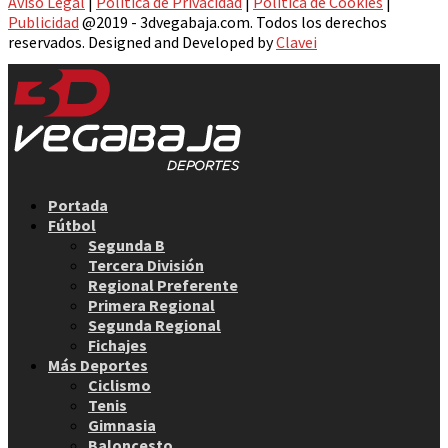
Aviso Legal
|
Política de Privacidad
|
Política de Cookies
|
Publicidad
@2019 - 3dvegabaja.com. Todos los derechos
reservados. Designed and Developed by
Clavei
Facebook
Twitter
Instagram
Youtube
Email
Portada
Fútbol
Segunda B
Tercera División
Regional Preferente
Primera Regional
Segunda Regional
Fichajes
Más Deportes
Ciclismo
Tenis
Gimnasia
Baloncesto