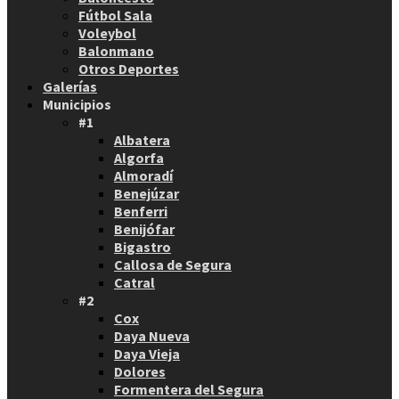
Fútbol Sala
Voleybol
Balonmano
Otros Deportes
Galerías
Municipios
#1
Albatera
Algorfa
Almoradí
Benejúzar
Benferri
Benijófar
Bigastro
Callosa de Segura
Catral
#2
Cox
Daya Nueva
Daya Vieja
Dolores
Formentera del Segura