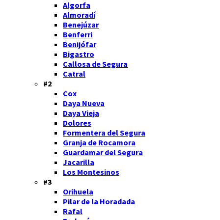
Algorfa
Almoradí
Benejúzar
Benferri
Benijófar
Bigastro
Callosa de Segura
Catral
#2
Cox
Daya Nueva
Daya Vieja
Dolores
Formentera del Segura
Granja de Rocamora
Guardamar del Segura
Jacarilla
Los Montesinos
#3
Orihuela
Pilar de la Horadada
Rafal