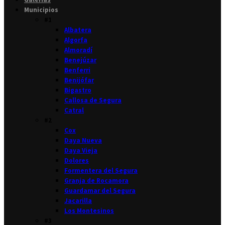
Municipios
#1
Albatera
Algorfa
Almoradí
Benejúzar
Benferri
Benijófar
Bigastro
Callosa de Segura
Catral
#2
Cox
Daya Nueva
Daya Vieja
Dolores
Formentera del Segura
Granja de Rocamora
Guardamar del Segura
Jacarilla
Los Montesinos
#3