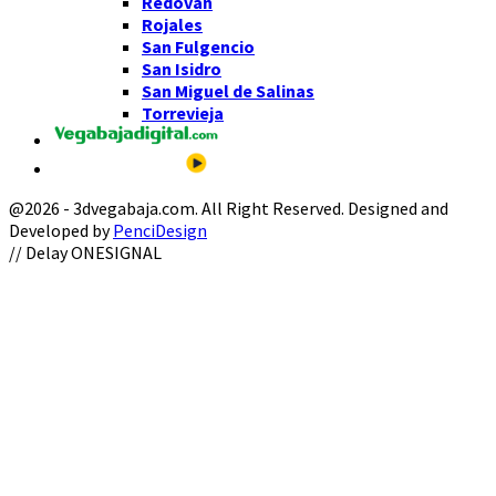
Redován
Rojales
San Fulgencio
San Isidro
San Miguel de Salinas
Torrevieja
@2026 - 3dvegabaja.com. All Right Reserved. Designed and
Developed by
PenciDesign
Facebook
Twitter
Instagram
Youtube
Email
// Delay ONESIGNAL