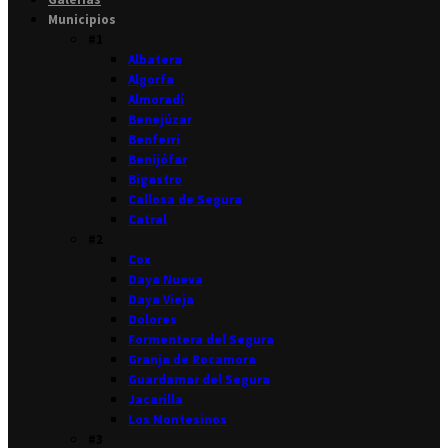
Municipios
#1
Albatera
Algorfa
Almoradí
Benejúzar
Benferri
Benijófar
Bigastro
Callosa de Segura
Catral
#2
Cox
Daya Nueva
Daya Vieja
Dolores
Formentera del Segura
Granja de Rocamora
Guardamar del Segura
Jacarilla
Los Montesinos
#3