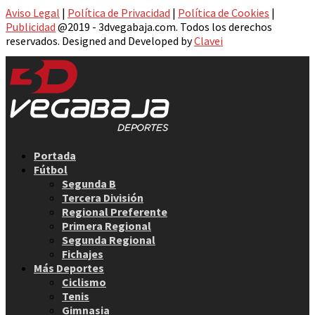
Aviso Legal
|
Política de Privacidad
|
Política de Cookies
|
Publicidad
@2019 - 3dvegabaja.com. Todos los derechos
reservados. Designed and Developed by
Clavei
Facebook
Twitter
Instagram
Youtube
Email
Portada
Fútbol
Segunda B
Tercera División
Regional Preferente
Primera Regional
Segunda Regional
Fichajes
Más Deportes
Ciclismo
Tenis
Gimnasia