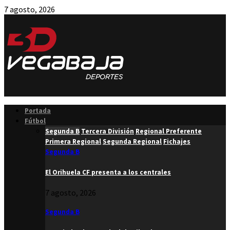
7 agosto, 2026
Facebook
Twitter
Instagram
Youtube
Email
Portada
Fútbol
Segunda B
Tercera División
Regional Preferente
Primera Regional
Segunda Regional
Fichajes
Segunda B
El Orihuela CF presenta a los centrales
7 agosto, 2026
Segunda B