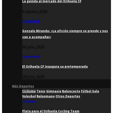
La guinda al mercado del Orihuela CF
5 agosto, 2026
Segunda B
Gonzalo Miranda: «La afición siempre se prende y nos
van a acompañar»
30 julio, 2026
Segunda B
El Orihuela CF inaugura su pretemporada
28 julio, 2026
Más Deportes
Ciclismo
Tenis
Gimnasia
Baloncesto
Fútbol Sala
Voleybol
Balonmano
Otros Deportes
Ciclismo
Plata para el Orihuela Cycling Team