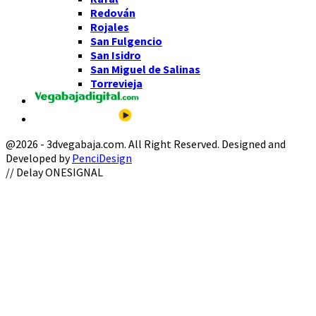
Redován
Rojales
San Fulgencio
San Isidro
San Miguel de Salinas
Torrevieja
@2026 - 3dvegabaja.com. All Right Reserved. Designed and
Developed by
PenciDesign
Facebook
Twitter
Instagram
Youtube
Email
// Delay ONESIGNAL