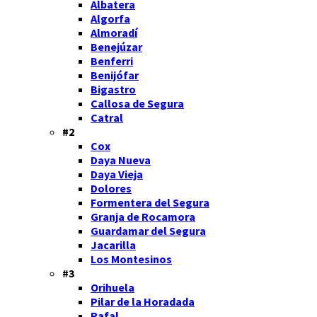
Albatera
Algorfa
Almoradí
Benejúzar
Benferri
Benijófar
Bigastro
Callosa de Segura
Catral
#2
Cox
Daya Nueva
Daya Vieja
Dolores
Formentera del Segura
Granja de Rocamora
Guardamar del Segura
Jacarilla
Los Montesinos
#3
Orihuela
Pilar de la Horadada
Rafal