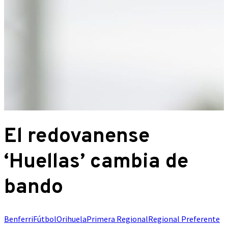
El redovanense
‘Huellas’ cambia de
bando
Benferri
Fútbol
Orihuela
Primera Regional
Regional Preferente