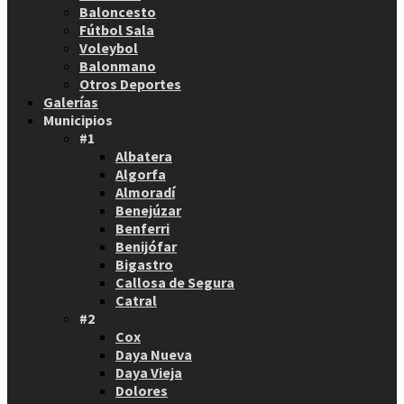
Baloncesto
Fútbol Sala
Voleybol
Balonmano
Otros Deportes
Galerías
Municipios
#1
Albatera
Algorfa
Almoradí
Benejúzar
Benferri
Benijófar
Bigastro
Callosa de Segura
Catral
#2
Cox
Daya Nueva
Daya Vieja
Dolores