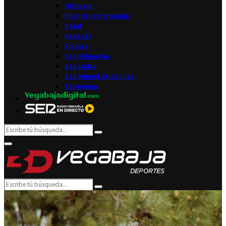
Orihuela
Pilar de la Horadada
Rafal
Redován
Rojales
San Fulgencio
San Isidro
San Miguel de Salinas
Torrevieja
Search
Search
for:
Facebook
Twitter
Instagram
Youtube
Email
Primary
Menu
Search
Search
for: