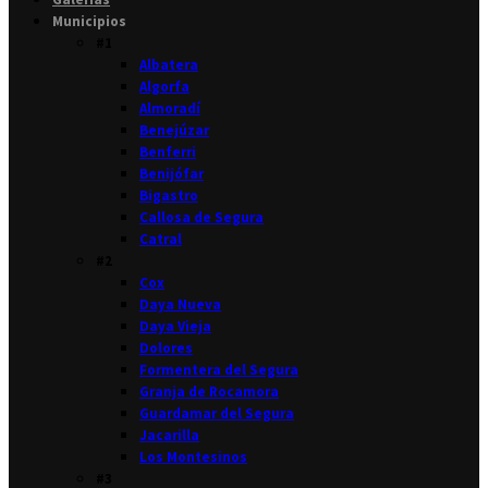
Municipios
#1
Albatera
Algorfa
Almoradí
Benejúzar
Benferri
Benijófar
Bigastro
Callosa de Segura
Catral
#2
Cox
Daya Nueva
Daya Vieja
Dolores
Formentera del Segura
Granja de Rocamora
Guardamar del Segura
Jacarilla
Los Montesinos
#3