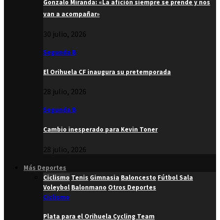
Gonzalo Miranda: «La afición siempre se prende y nos
van a acompañar»
30 julio, 2026
Segunda B
El Orihuela CF inaugura su pretemporada
28 julio, 2026
Segunda B
Cambio inesperado para Kevin Toner
28 julio, 2026
Más Deportes
Ciclismo
Tenis
Gimnasia
Baloncesto
Fútbol Sala
Voleybol
Balonmano
Otros Deportes
Ciclismo
Plata para el Orihuela Cycling Team