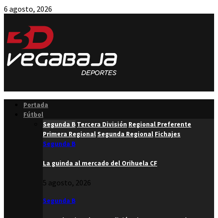
6 agosto, 2026
Facebook
Twitter
Instagram
Youtube
Email
Portada
Fútbol
Segunda B
Tercera División
Regional Preferente
Primera Regional
Segunda Regional
Fichajes
Segunda B
La guinda al mercado del Orihuela CF
5 agosto, 2026
Segunda B