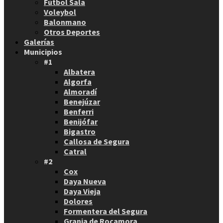
Fútbol Sala
Voleybol
Balonmano
Otros Deportes
Galerías
Municipios
#1
Albatera
Algorfa
Almoradí
Benejúzar
Benferri
Benijófar
Bigastro
Callosa de Segura
Catral
#2
Cox
Daya Nueva
Daya Vieja
Dolores
Formentera del Segura
Granja de Rocamora