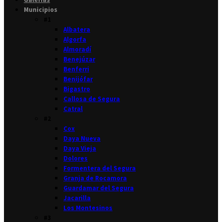
Municipios
#1
Albatera
Algorfa
Almoradí
Benejúzar
Benferri
Benijófar
Bigastro
Callosa de Segura
Catral
#2
Cox
Daya Nueva
Daya Vieja
Dolores
Formentera del Segura
Granja de Rocamora
Guardamar del Segura
Jacarilla
Los Montesinos
#3