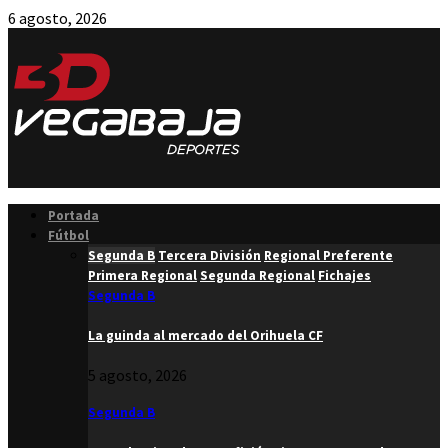
6 agosto, 2026
Facebook
Twitter
Instagram
Youtube
Email
Portada
Fútbol
Segunda B
Tercera División
Regional Preferente
Primera Regional
Segunda Regional
Fichajes
Segunda B
La guinda al mercado del Orihuela CF
5 agosto, 2026
Segunda B