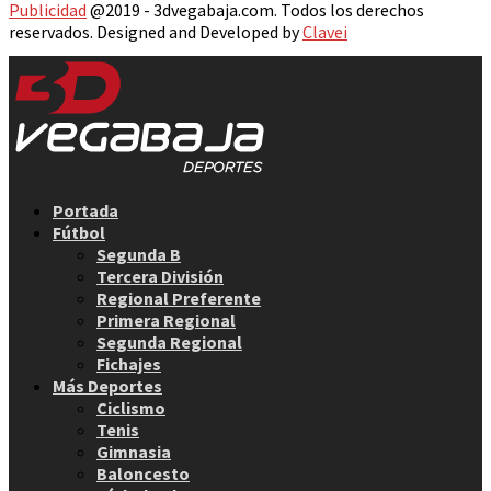
Publicidad
@2019 - 3dvegabaja.com. Todos los derechos
reservados. Designed and Developed by
Clavei
Facebook
Twitter
Instagram
Youtube
Email
Portada
Fútbol
Segunda B
Tercera División
Regional Preferente
Primera Regional
Segunda Regional
Fichajes
Más Deportes
Ciclismo
Tenis
Gimnasia
Baloncesto