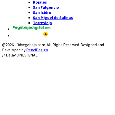
Rojales
San Fulgencio
San Isidro
San Miguel de Salinas
Torrevieja
@2026 - 3dvegabaja.com. All Right Reserved. Designed and
Developed by
PenciDesign
Facebook
Twitter
Instagram
Youtube
Email
// Delay ONESIGNAL