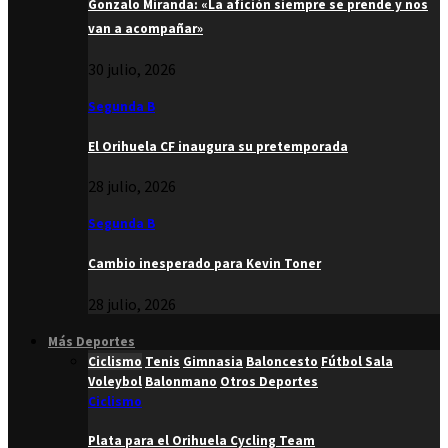
Gonzalo Miranda: «La afición siempre se prende y nos
van a acompañar»
30 julio, 2026
Segunda B
El Orihuela CF inaugura su pretemporada
28 julio, 2026
Segunda B
Cambio inesperado para Kevin Toner
28 julio, 2026
Más Deportes
Ciclismo
Tenis
Gimnasia
Baloncesto
Fútbol Sala
Voleybol
Balonmano
Otros Deportes
Ciclismo
Plata para el Orihuela Cycling Team