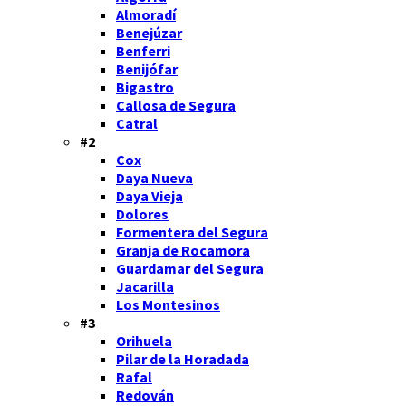
Almoradí
Benejúzar
Benferri
Benijófar
Bigastro
Callosa de Segura
Catral
#2
Cox
Daya Nueva
Daya Vieja
Dolores
Formentera del Segura
Granja de Rocamora
Guardamar del Segura
Jacarilla
Los Montesinos
#3
Orihuela
Pilar de la Horadada
Rafal
Redován