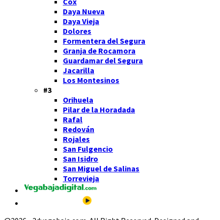
Cox
Daya Nueva
Daya Vieja
Dolores
Formentera del Segura
Granja de Rocamora
Guardamar del Segura
Jacarilla
Los Montesinos
#3
Orihuela
Pilar de la Horadada
Rafal
Redován
Rojales
San Fulgencio
San Isidro
San Miguel de Salinas
Torrevieja