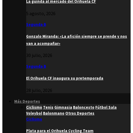
La guinda al mercado del Orihuela CF
5 agosto, 2026
Segunda B
Gonzalo Miranda: «La afición siempre se prende y nos
van a acompañar»
30 julio, 2026
Segunda B
El Orihuela CF inaugura su pretemporada
28 julio, 2026
Más Deportes
Ciclismo
Tenis
Gimnasia
Baloncesto
Fútbol Sala
Voleybol
Balonmano
Otros Deportes
Ciclismo
Plata para el Orihuela Cycling Team