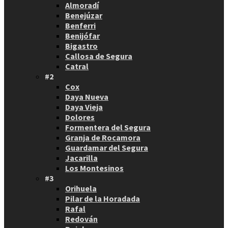
Almoradí
Benejúzar
Benferri
Benijófar
Bigastro
Callosa de Segura
Catral
#2
Cox
Daya Nueva
Daya Vieja
Dolores
Formentera del Segura
Granja de Rocamora
Guardamar del Segura
Jacarilla
Los Montesinos
#3
Orihuela
Pilar de la Horadada
Rafal
Redován