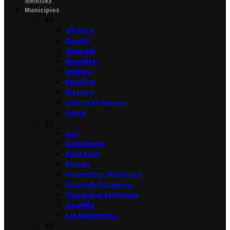
Municipios
#1
Albatera
Algorfa
Almoradí
Benejúzar
Benferri
Benijófar
Bigastro
Callosa de Segura
Catral
#2
Cox
Daya Nueva
Daya Vieja
Dolores
Formentera del Segura
Granja de Rocamora
Guardamar del Segura
Jacarilla
Los Montesinos
#3