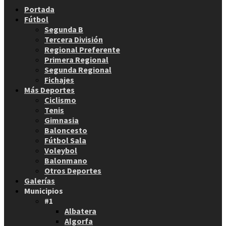
Facebook
Twitter
Instagram
Youtube
Email
Portada
Fútbol
Segunda B
Tercera División
Regional Preferente
Primera Regional
Segunda Regional
Fichajes
Más Deportes
Ciclismo
Tenis
Gimnasia
Baloncesto
Fútbol Sala
Voleybol
Balonmano
Otros Deportes
Galerías
Municipios
#1
Albatera
Algorfa