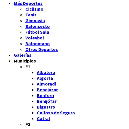
Más Deportes
Ciclismo
Tenis
Gimnasia
Baloncesto
Fútbol Sala
Voleybol
Balonmano
Otros Deportes
Galerías
Municipios
#1
Albatera
Algorfa
Almoradí
Benejúzar
Benferri
Benijófar
Bigastro
Callosa de Segura
Catral
#2