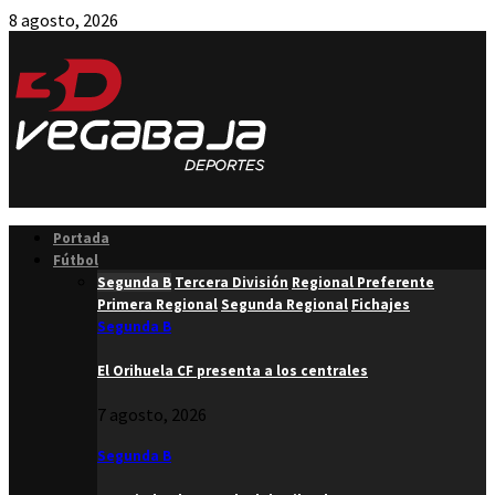
8 agosto, 2026
Facebook
Twitter
Instagram
Youtube
Email
Portada
Fútbol
Segunda B
Tercera División
Regional Preferente
Primera Regional
Segunda Regional
Fichajes
Segunda B
El Orihuela CF presenta a los centrales
7 agosto, 2026
Segunda B