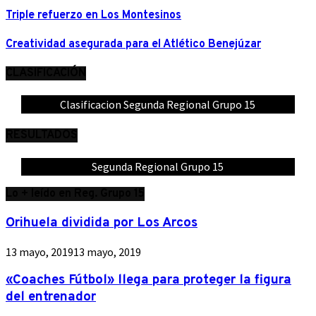
Triple refuerzo en Los Montesinos
Creatividad asegurada para el Atlético Benejúzar
CLASIFICACIÓN
Clasificacion Segunda Regional Grupo 15
RESULTADOS
Segunda Regional Grupo 15
Lo + leído en Reg. Grupo 15
Orihuela dividida por Los Arcos
13 mayo, 2019
13 mayo, 2019
«Coaches Fútbol» llega para proteger la figura
del entrenador