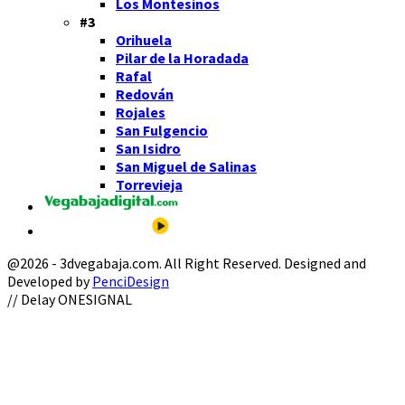
Los Montesinos
#3
Orihuela
Pilar de la Horadada
Rafal
Redován
Rojales
San Fulgencio
San Isidro
San Miguel de Salinas
Torrevieja
@2026 - 3dvegabaja.com. All Right Reserved. Designed and
Developed by
PenciDesign
Facebook
Twitter
Instagram
Youtube
Email
// Delay ONESIGNAL