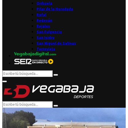
Orihuela
Pilar de la Horadada
Rafal
Redován
Rojales
San Fulgencio
San Isidro
San Miguel de Salinas
Torrevieja
Search
Search
for:
Facebook
Twitter
Instagram
Youtube
Email
Primary
Menu
Search
Search
for: