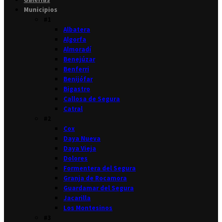
Municipios
#1
Albatera
Algorfa
Almoradí
Benejúzar
Benferri
Benijófar
Bigastro
Callosa de Segura
Catral
#2
Cox
Daya Nueva
Daya Vieja
Dolores
Formentera del Segura
Granja de Rocamora
Guardamar del Segura
Jacarilla
Los Montesinos
#3