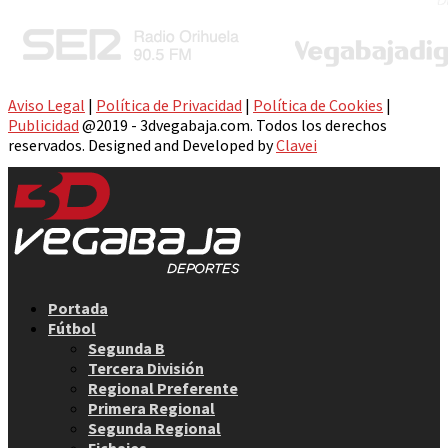
Aviso Legal
|
Política de Privacidad
|
Política de Cookies
|
Publicidad
@2019 - 3dvegabaja.com. Todos los derechos
reservados. Designed and Developed by
Clavei
Facebook
Twitter
Instagram
Youtube
Email
Portada
Fútbol
Segunda B
Tercera División
Regional Preferente
Primera Regional
Segunda Regional