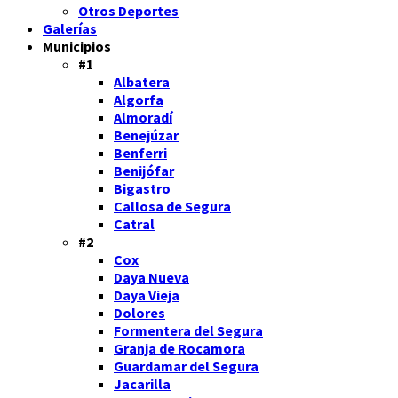
Otros Deportes
Galerías
Municipios
#1
Albatera
Algorfa
Almoradí
Benejúzar
Benferri
Benijófar
Bigastro
Callosa de Segura
Catral
#2
Cox
Daya Nueva
Daya Vieja
Dolores
Formentera del Segura
Granja de Rocamora
Guardamar del Segura
Jacarilla