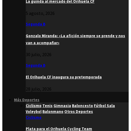
La guinda al mercado del Orihuela CF
5 agosto, 2026
Segunda B
Gonzalo Miranda: «La afición siempre se prende y nos
van a acompañar»
30 julio, 2026
Segunda B
El Orihuela CF inaugura su pretemporada
28 julio, 2026
Más Deportes
Ciclismo
Tenis
Gimnasia
Baloncesto
Fútbol Sala
Voleybol
Balonmano
Otros Deportes
Ciclismo
Plata para el Orihuela Cycling Team