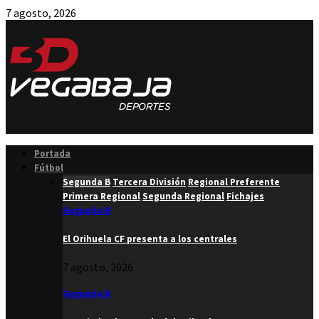
7 agosto, 2026
Facebook
Twitter
Instagram
Youtube
Email
Portada
Fútbol
Segunda B
Tercera División
Regional Preferente
Primera Regional
Segunda Regional
Fichajes
Segunda B
El Orihuela CF presenta a los centrales
7 agosto, 2026
Segunda B