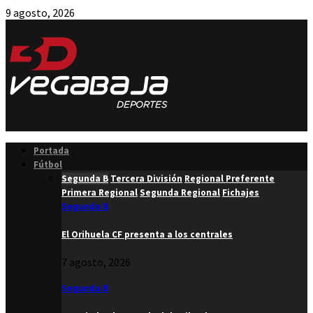
9 agosto, 2026
Facebook
Twitter
Instagram
Youtube
Email
Portada
Fútbol
Segunda B
Tercera División
Regional Preferente
Primera Regional
Segunda Regional
Fichajes
Segunda B
El Orihuela CF presenta a los centrales
7 agosto, 2026
Segunda B