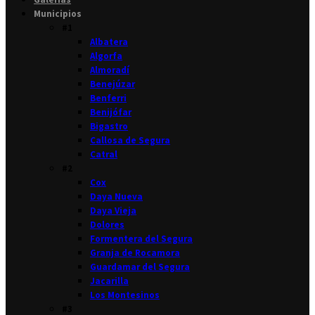
Municipios
#1
Albatera
Algorfa
Almoradí
Benejúzar
Benferri
Benijófar
Bigastro
Callosa de Segura
Catral
#2
Cox
Daya Nueva
Daya Vieja
Dolores
Formentera del Segura
Granja de Rocamora
Guardamar del Segura
Jacarilla
Los Montesinos
#3