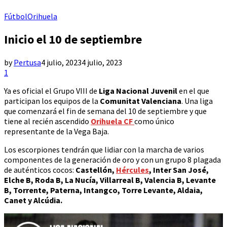
Fútbol
Orihuela
Inicio el 10 de septiembre
by
Pertusa
4 julio, 2023
4 julio, 2023
1
Ya es oficial el Grupo VIII de
Liga Nacional Juvenil
en el que
participan los equipos de la
Comunitat Valenciana
. Una liga
que comenzará el fin de semana del 10 de septiembre y que
tiene al recién ascendido
Orihuela CF
como único
representante de la Vega Baja.
Los escorpiones tendrán que lidiar con la marcha de varios
componentes de la generación de oro y con un grupo 8 plagada
de auténticos cocos:
Castellón,
Hércules
, Inter San José,
Elche B, Roda B, La Nucía, Villarreal B, Valencia B, Levante
B, Torrente, Paterna, Intangco, Torre Levante, Aldaia,
Canet y Alcúdia.