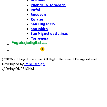
Orihuela
Pilar de la Horadada
Rafal
Redován
Rojales
San Fulgencio
San Isidro
San Miguel de Salinas
Torrevieja
@2026 - 3dvegabaja.com. All Right Reserved. Designed and
Developed by
PenciDesign
Facebook
Twitter
Instagram
Youtube
Email
// Delay ONESIGNAL