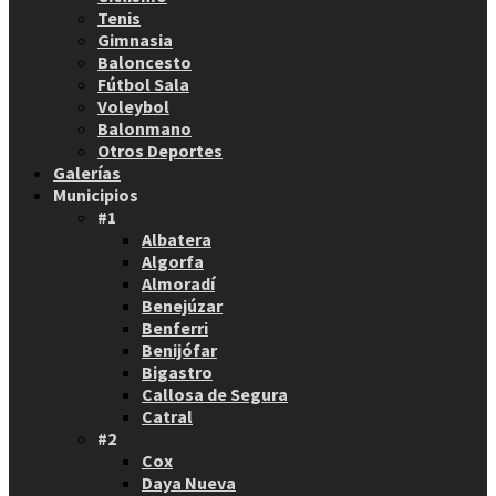
Tenis
Gimnasia
Baloncesto
Fútbol Sala
Voleybol
Balonmano
Otros Deportes
Galerías
Municipios
#1
Albatera
Algorfa
Almoradí
Benejúzar
Benferri
Benijófar
Bigastro
Callosa de Segura
Catral
#2
Cox
Daya Nueva