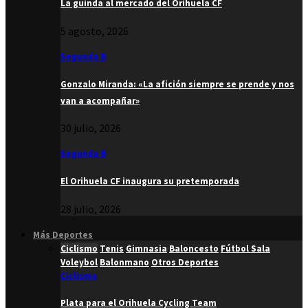
La guinda al mercado del Orihuela CF
5 agosto, 2026
Segunda B
Gonzalo Miranda: «La afición siempre se prende y nos
van a acompañar»
30 julio, 2026
Segunda B
El Orihuela CF inaugura su pretemporada
28 julio, 2026
Más Deportes
Ciclismo
Tenis
Gimnasia
Baloncesto
Fútbol Sala
Voleybol
Balonmano
Otros Deportes
Ciclismo
Plata para el Orihuela Cycling Team