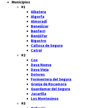
Municipios
#1
Albatera
Algorfa
Almoradí
Benejúzar
Benferri
Benijófar
Bigastro
Callosa de Segura
Catral
#2
Cox
Daya Nueva
Daya Vieja
Dolores
Formentera del Segura
Granja de Rocamora
Guardamar del Segura
Jacarilla
Los Montesinos
#3