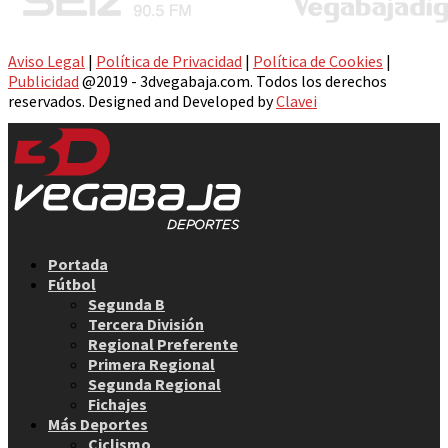
Aviso Legal
|
Política de Privacidad
|
Política de Cookies
|
Publicidad
@2019 - 3dvegabaja.com. Todos los derechos
reservados. Designed and Developed by
Clavei
Facebook
Twitter
Instagram
Youtube
Email
Portada
Fútbol
Segunda B
Tercera División
Regional Preferente
Primera Regional
Segunda Regional
Fichajes
Más Deportes
Ciclismo