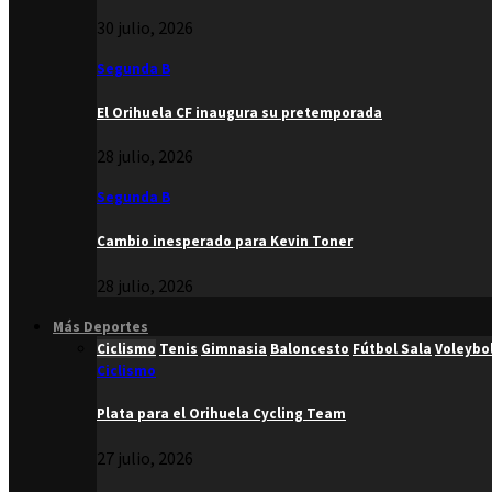
30 julio, 2026
Segunda B
El Orihuela CF inaugura su pretemporada
28 julio, 2026
Segunda B
Cambio inesperado para Kevin Toner
28 julio, 2026
Más Deportes
Ciclismo
Tenis
Gimnasia
Baloncesto
Fútbol Sala
Voleybo
Ciclismo
Plata para el Orihuela Cycling Team
27 julio, 2026