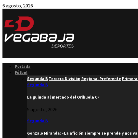
6 agosto, 2026
Facebook
Twitter
Instagram
Youtube
Email
Portada
Fútbol
Segunda B
Tercera División
Regional Preferente
Primera
Segunda B
La guinda al mercado del Orihuela CF
5 agosto, 2026
Segunda B
Gonzalo Miranda: «La afición siempre se prende y nos v