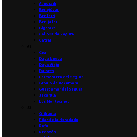
Almoradí
Benejúzar
Benferri
Benijófar
Bigastro
Callosa de Segura
Catral
#2
Cox
Daya Nueva
Daya Vieja
Dolores
Formentera del Segura
Granja de Rocamora
Guardamar del Segura
Jacarilla
Los Montesinos
#3
Orihuela
Pilar de la Horadada
Rafal
Redován