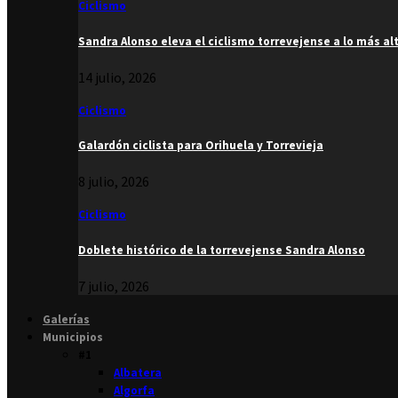
Ciclismo
Sandra Alonso eleva el ciclismo torrevejense a lo más al
14 julio, 2026
Ciclismo
Galardón ciclista para Orihuela y Torrevieja
8 julio, 2026
Ciclismo
Doblete histórico de la torrevejense Sandra Alonso
7 julio, 2026
Galerías
Municipios
#1
Albatera
Algorfa