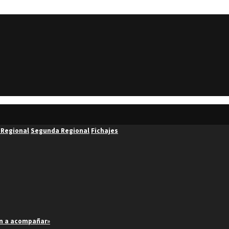
 Regional
Segunda Regional
Fichajes
an a acompañar»