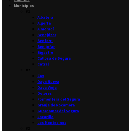
Municipios
#1
Albatera
Algorfa
Almoradí
Benejúzar
Benferri
Benijófar
Bigastro
Callosa de Segura
Catral
#2
Cox
Daya Nueva
Daya Vieja
Dolores
Formentera del Segura
Granja de Rocamora
Guardamar del Segura
Jacarilla
Los Montesinos
#3