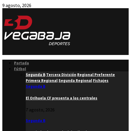
9 agosto, 2026
Facebook
Twitter
Instagram
Youtube
Email
Portada
Fútbol
Segunda B
Tercera División
Regional Preferente
Primera Regional
Segunda Regional
Fichajes
Segunda B
El Orihuela CF presenta a los centrales
7 agosto, 2026
Segunda B