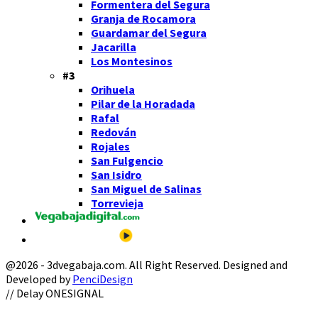
Formentera del Segura
Granja de Rocamora
Guardamar del Segura
Jacarilla
Los Montesinos
#3
Orihuela
Pilar de la Horadada
Rafal
Redován
Rojales
San Fulgencio
San Isidro
San Miguel de Salinas
Torrevieja
@2026 - 3dvegabaja.com. All Right Reserved. Designed and
Developed by
PenciDesign
Facebook
Twitter
Instagram
Youtube
Email
// Delay ONESIGNAL