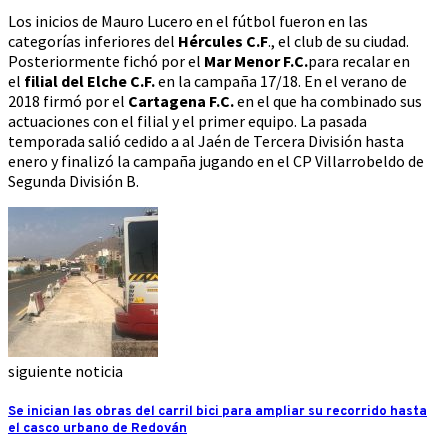
Los inicios de Mauro Lucero en el fútbol fueron en las
categorías inferiores del
Hércules C.F
., el club de su ciudad.
Posteriormente fichó por el
Mar Menor F.C.
para recalar en
el
filial del Elche C.F.
en la campaña 17/18. En el verano de
2018 firmó por el
Cartagena F.C.
en el que ha combinado sus
actuaciones con el filial y el primer equipo. La pasada
temporada salió cedido a al Jaén de Tercera División hasta
enero y finalizó la campaña jugando en el CP Villarrobeldo de
Segunda División B.
siguiente noticia
Se inician las obras del carril bici para ampliar su recorrido hasta
el casco urbano de Redován