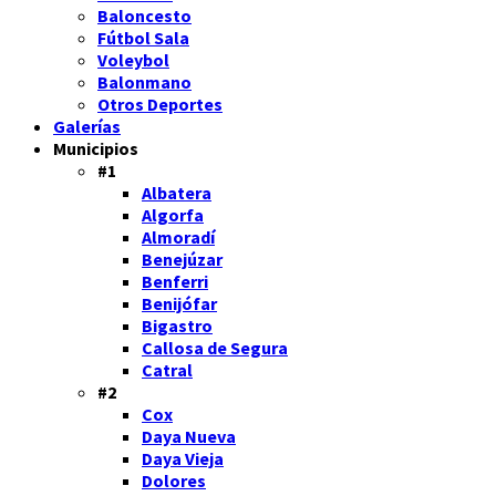
Baloncesto
Fútbol Sala
Voleybol
Balonmano
Otros Deportes
Galerías
Municipios
#1
Albatera
Algorfa
Almoradí
Benejúzar
Benferri
Benijófar
Bigastro
Callosa de Segura
Catral
#2
Cox
Daya Nueva
Daya Vieja
Dolores