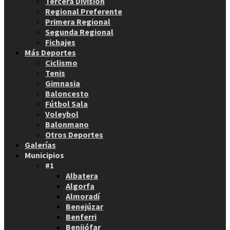
Tercera División
Regional Preferente
Primera Regional
Segunda Regional
Fichajes
Más Deportes
Ciclismo
Tenis
Gimnasia
Baloncesto
Fútbol Sala
Voleybol
Balonmano
Otros Deportes
Galerías
Municipios
#1
Albatera
Algorfa
Almoradí
Benejúzar
Benferri
Benijófar