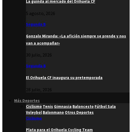
La guinda al mercado del Orihuela CF
5 agosto, 2026
Segunda B
Gonzalo Miranda: «La afición siempre se prende y nos
van a acompañar»
30 julio, 2026
Segunda B
El Orihuela CF inaugura su pretemporada
28 julio, 2026
Más Deportes
Ciclismo
Tenis
Gimnasia
Baloncesto
Fútbol Sala
Voleybol
Balonmano
Otros Deportes
Ciclismo
Plata para el Orihuela Cycling Team