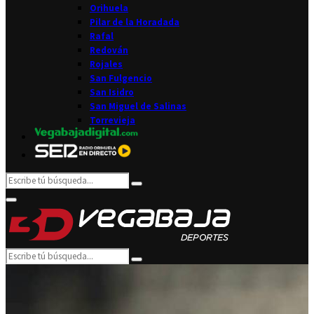
Orihuela
Pilar de la Horadada
Rafal
Redován
Rojales
San Fulgencio
San Isidro
San Miguel de Salinas
Torrevieja
Search
Search
for:
Facebook
Twitter
Instagram
Youtube
Email
Primary
Menu
Search
Search
for: