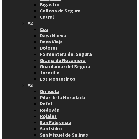
Bigastro
Callosa de Segura
Catral
#2
Cox
Daya Nueva
Daya Vieja
Dolores
Formentera del Segura
Granja de Rocamora
Guardamar del Segura
Jacarilla
Los Montesinos
#3
Orihuela
Pilar de la Horadada
Rafal
Redován
Rojales
San Fulgencio
San Isidro
San Miguel de Salinas