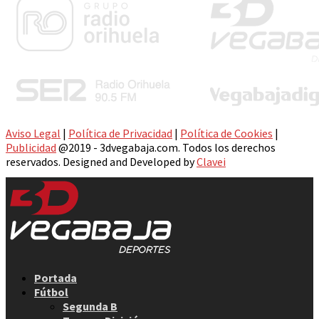
Aviso Legal
|
Política de Privacidad
|
Política de Cookies
|
Publicidad
@2019 - 3dvegabaja.com. Todos los derechos
reservados. Designed and Developed by
Clavei
Facebook
Twitter
Instagram
Youtube
Email
Portada
Fútbol
Segunda B