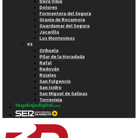
Daya Vieja
Dolores
Formentera del Segura
Granja de Rocamora
Guardamar del Segura
Jacarilla
Los Montesinos
#3
Orihuela
Pilar de la Horadada
Rafal
Redován
Rojales
San Fulgencio
San Isidro
San Miguel de Salinas
Torrevieja