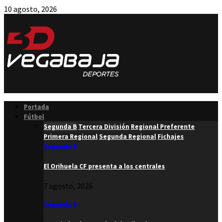
10 agosto, 2026
Facebook
Twitter
Instagram
Youtube
Email
Portada
Fútbol
Segunda B
Tercera División
Regional Preferente
Primera Regional
Segunda Regional
Fichajes
Segunda B
El Orihuela CF presenta a los centrales
7 agosto, 2026
Segunda B