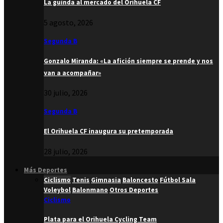
La guinda al mercado del Orihuela CF
5 agosto, 2026
Segunda B
Gonzalo Miranda: «La afición siempre se prende y nos
van a acompañar»
30 julio, 2026
Segunda B
El Orihuela CF inaugura su pretemporada
28 julio, 2026
Más Deportes
Ciclismo
Tenis
Gimnasia
Baloncesto
Fútbol Sala
Voleybol
Balonmano
Otros Deportes
Ciclismo
Plata para el Orihuela Cycling Team