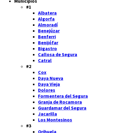
Municipios
#1
Albatera
Algorfa
Almoradí
Benejúzar
Benferri
Benijófar
Bigastro
Callosa de Segura
Catral
#2
Cox
Daya Nueva
Daya Vieja
Dolores
Formentera del Segura
Granja de Rocamora
Guardamar del Segura
Jacarilla
Los Montesinos
#3
Orihuela