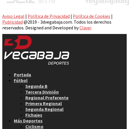
Aviso Legal
|
Política de Privacidad
|
Política de Cookies
|
Publicidad
@2019 - 3dvegabaja.com. Todos los derechos
reservados. Designed and Developed by
Clavei
Facebook
Twitter
Instagram
Youtube
Email
Portada
Fútbol
Segunda B
Tercera División
Regional Preferente
Primera Regional
Segunda Regional
Fichajes
Más Deportes
Ciclismo