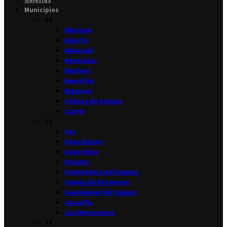
Municipios
#1
Albatera
Algorfa
Almoradí
Benejúzar
Benferri
Benijófar
Bigastro
Callosa de Segura
Catral
#2
Cox
Daya Nueva
Daya Vieja
Dolores
Formentera del Segura
Granja de Rocamora
Guardamar del Segura
Jacarilla
Los Montesinos
#3