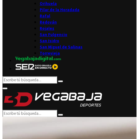
Orihuela
Pilar de la Horadada
Rafal
Redován
Rojales
San Fulgencio
San Isidro
San Miguel de Salinas
Torrevieja
Search
Search
for:
Facebook
Twitter
Instagram
Youtube
Email
Primary
Menu
Search
Search
for: