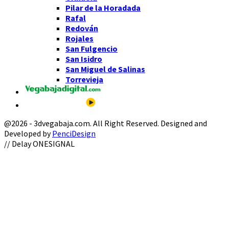
Pilar de la Horadada
Rafal
Redován
Rojales
San Fulgencio
San Isidro
San Miguel de Salinas
Torrevieja
@2026 - 3dvegabaja.com. All Right Reserved. Designed and
Developed by
PenciDesign
Facebook
Twitter
Instagram
Youtube
Email
// Delay ONESIGNAL