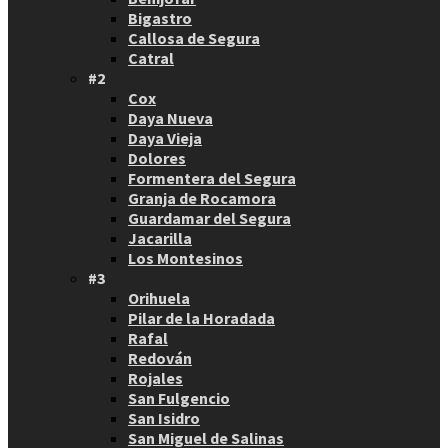
Bigastro
Callosa de Segura
Catral
#2
Cox
Daya Nueva
Daya Vieja
Dolores
Formentera del Segura
Granja de Rocamora
Guardamar del Segura
Jacarilla
Los Montesinos
#3
Orihuela
Pilar de la Horadada
Rafal
Redován
Rojales
San Fulgencio
San Isidro
San Miguel de Salinas