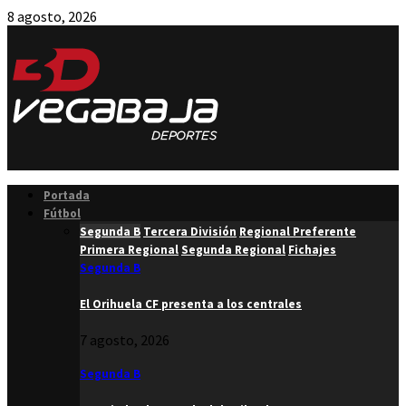
8 agosto, 2026
Facebook
Twitter
Instagram
Youtube
Email
Portada
Fútbol
Segunda B
Tercera División
Regional Preferente
Primera Regional
Segunda Regional
Fichajes
Segunda B
El Orihuela CF presenta a los centrales
7 agosto, 2026
Segunda B