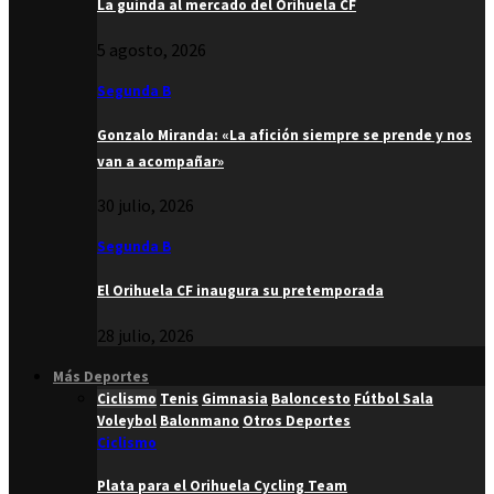
La guinda al mercado del Orihuela CF
5 agosto, 2026
Segunda B
Gonzalo Miranda: «La afición siempre se prende y nos
van a acompañar»
30 julio, 2026
Segunda B
El Orihuela CF inaugura su pretemporada
28 julio, 2026
Más Deportes
Ciclismo
Tenis
Gimnasia
Baloncesto
Fútbol Sala
Voleybol
Balonmano
Otros Deportes
Ciclismo
Plata para el Orihuela Cycling Team