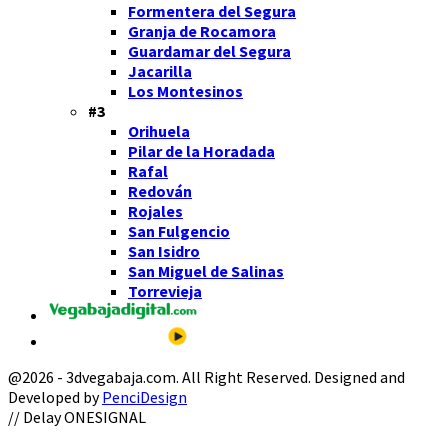
Formentera del Segura
Granja de Rocamora
Guardamar del Segura
Jacarilla
Los Montesinos
#3
Orihuela
Pilar de la Horadada
Rafal
Redován
Rojales
San Fulgencio
San Isidro
San Miguel de Salinas
Torrevieja
@2026 - 3dvegabaja.com. All Right Reserved. Designed and
Developed by
PenciDesign
Facebook
Twitter
Instagram
Youtube
Email
// Delay ONESIGNAL