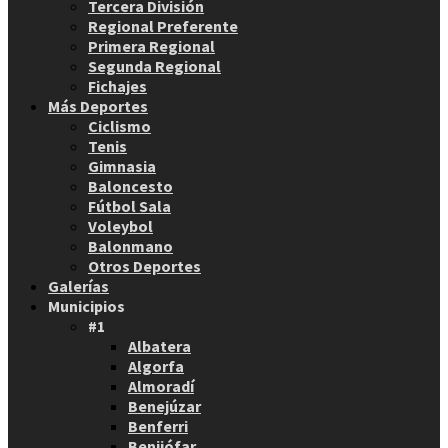
Tercera División
Regional Preferente
Primera Regional
Segunda Regional
Fichajes
Más Deportes
Ciclismo
Tenis
Gimnasia
Baloncesto
Fútbol Sala
Voleybol
Balonmano
Otros Deportes
Galerías
Municipios
#1
Albatera
Algorfa
Almoradí
Benejúzar
Benferri
Benijófar