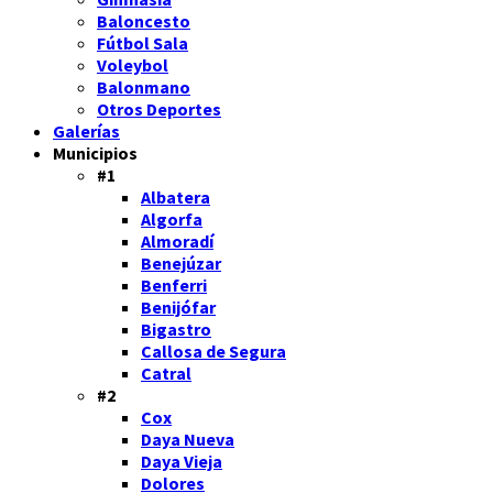
Baloncesto
Fútbol Sala
Voleybol
Balonmano
Otros Deportes
Galerías
Municipios
#1
Albatera
Algorfa
Almoradí
Benejúzar
Benferri
Benijófar
Bigastro
Callosa de Segura
Catral
#2
Cox
Daya Nueva
Daya Vieja
Dolores