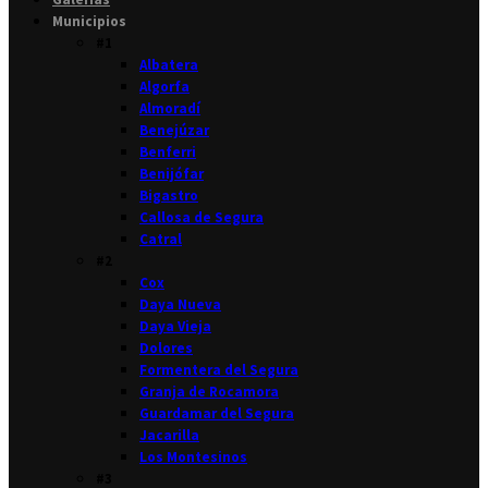
Municipios
#1
Albatera
Algorfa
Almoradí
Benejúzar
Benferri
Benijófar
Bigastro
Callosa de Segura
Catral
#2
Cox
Daya Nueva
Daya Vieja
Dolores
Formentera del Segura
Granja de Rocamora
Guardamar del Segura
Jacarilla
Los Montesinos
#3