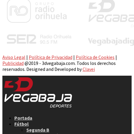
Aviso Legal
|
Política de Privacidad
|
Política de Cookies
|
Publicidad
@2019 - 3dvegabaja.com. Todos los derechos
reservados. Designed and Developed by
Clavei
Facebook
Twitter
Instagram
Youtube
Email
Portada
Fútbol
Segunda B