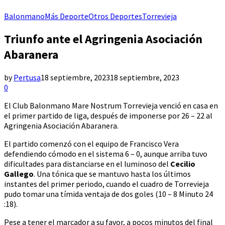
Balonmano
Más Deporte
Otros Deportes
Torrevieja
Triunfo ante el Agringenia Asociación
Abaranera
by
Pertusa
18 septiembre, 2023
18 septiembre, 2023
0
El Club Balonmano Mare Nostrum Torrevieja venció en casa en
el primer partido de liga, después de imponerse por 26 – 22 al
Agringenia Asociación Abaranera.
El partido comenzó con el equipo de Francisco Vera
defendiendo cómodo en el sistema 6 – 0, aunque arriba tuvo
dificultades para distanciarse en el luminoso del
Cecilio
Gallego
. Una tónica que se mantuvo hasta los últimos
instantes del primer periodo, cuando el cuadro de Torrevieja
pudo tomar una tímida ventaja de dos goles (10 – 8 Minuto 24
:18).
Pese a tener el marcador a su favor, a pocos minutos del final