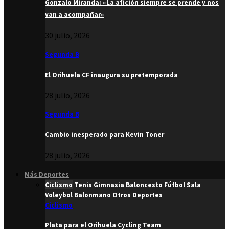
Gonzalo Miranda: «La afición siempre se prende y nos
van a acompañar»
30 julio, 2026
Segunda B
El Orihuela CF inaugura su pretemporada
28 julio, 2026
Segunda B
Cambio inesperado para Kevin Toner
28 julio, 2026
Más Deportes
Ciclismo
Tenis
Gimnasia
Baloncesto
Fútbol Sala
Voleybol
Balonmano
Otros Deportes
Ciclismo
Plata para el Orihuela Cycling Team