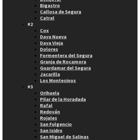
Bigastro
Callosa de Segura
Catral
#2
Cox
Daya Nueva
Daya Vieja
Dolores
Formentera del Segura
Granja de Rocamora
Guardamar del Segura
Jacarilla
Los Montesinos
#3
Orihuela
Pilar de la Horadada
Rafal
Redován
Rojales
San Fulgencio
San Isidro
San Miguel de Salinas