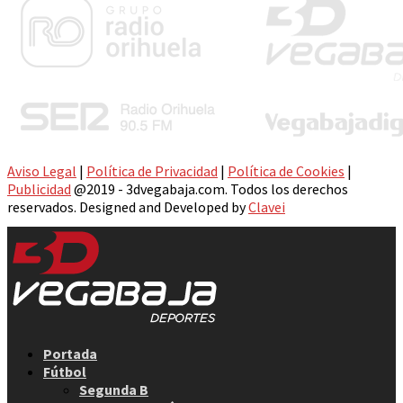
Aviso Legal
|
Política de Privacidad
|
Política de Cookies
|
Publicidad
@2019 - 3dvegabaja.com. Todos los derechos
reservados. Designed and Developed by
Clavei
Facebook
Twitter
Instagram
Youtube
Email
Portada
Fútbol
Segunda B