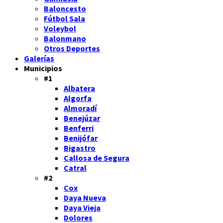
Baloncesto
Fútbol Sala
Voleybol
Balonmano
Otros Deportes
Galerías
Municipios
#1
Albatera
Algorfa
Almoradí
Benejúzar
Benferri
Benijófar
Bigastro
Callosa de Segura
Catral
#2
Cox
Daya Nueva
Daya Vieja
Dolores