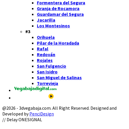
Formentera del Segura
Granja de Rocamora
Guardamar del Segura
Jacarilla
Los Montesinos
#3
Orihuela
Pilar de la Horadada
Rafal
Redován
Rojales
San Fulgencio
San Isidro
San Miguel de Salinas
Torrevieja
@2026 - 3dvegabaja.com. All Right Reserved. Designed and
Developed by
PenciDesign
Facebook
Twitter
Instagram
Youtube
Email
// Delay ONESIGNAL