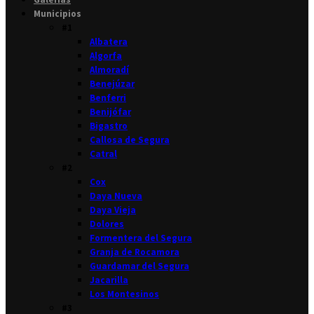
Municipios
#1
Albatera
Algorfa
Almoradí
Benejúzar
Benferri
Benijófar
Bigastro
Callosa de Segura
Catral
#2
Cox
Daya Nueva
Daya Vieja
Dolores
Formentera del Segura
Granja de Rocamora
Guardamar del Segura
Jacarilla
Los Montesinos
#3