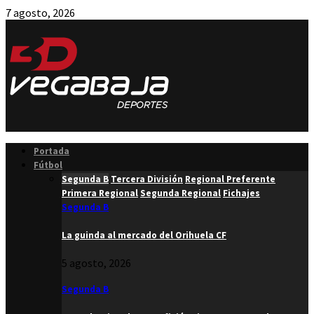
7 agosto, 2026
Facebook
Twitter
Instagram
Youtube
Email
Portada
Fútbol
Segunda B
Tercera División
Regional Preferente
Primera Regional
Segunda Regional
Fichajes
Segunda B
La guinda al mercado del Orihuela CF
5 agosto, 2026
Segunda B