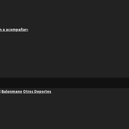
an a acompañar»
l
Balonmano
Otros Deportes