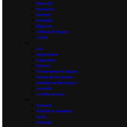
Almoradí
Benejúzar
Benferri
Benijófar
Bigastro
Callosa de Segura
Catral
#2
Cox
Daya Nueva
Daya Vieja
Dolores
Formentera del Segura
Granja de Rocamora
Guardamar del Segura
Jacarilla
Los Montesinos
#3
Orihuela
Pilar de la Horadada
Rafal
Redován