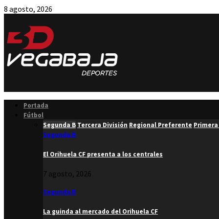
8 agosto, 2026
Facebook
Twitter
Instagram
Youtube
Email
Portada
Fútbol
Segunda B
Tercera División
Regional Preferente
Primera
Segunda B
El Orihuela CF presenta a los centrales
7 agosto, 2026
Segunda B
La guinda al mercado del Orihuela CF