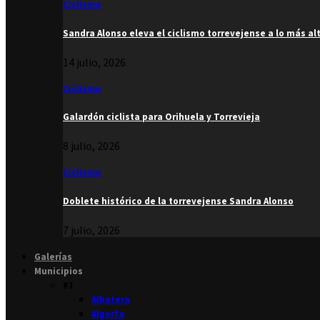
Ciclismo
Sandra Alonso eleva el ciclismo torrevejense a lo más al
14 julio, 2026
Ciclismo
Galardón ciclista para Orihuela y Torrevieja
8 julio, 2026
Ciclismo
Doblete histórico de la torrevejense Sandra Alonso
7 julio, 2026
Galerías
Municipios
#1
Albatera
Algorfa