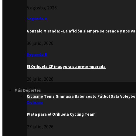
5 agosto, 2026
Segunda B
Gonzalo Miranda: «La afición siempre se prende y nos v
30 julio, 2026
Segunda B
El Orihuela CF inaugura su pretemporada
28 julio, 2026
Más Deportes
Ciclismo
Tenis
Gimnasia
Baloncesto
Fútbol Sala
Voleybo
Ciclismo
Plata para el Orihuela Cycling Team
27 julio, 2026