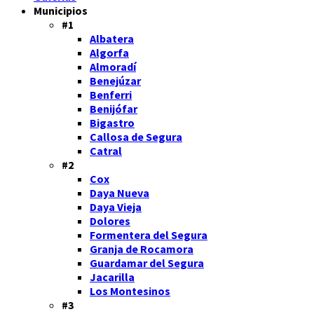
Municipios
#1
Albatera
Algorfa
Almoradí
Benejúzar
Benferri
Benijófar
Bigastro
Callosa de Segura
Catral
#2
Cox
Daya Nueva
Daya Vieja
Dolores
Formentera del Segura
Granja de Rocamora
Guardamar del Segura
Jacarilla
Los Montesinos
#3