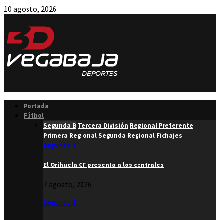
10 agosto, 2026
Facebook
Twitter
Instagram
Youtube
Email
Portada
Fútbol
Segunda B
Tercera División
Regional Preferente
Primera Regional
Segunda Regional
Fichajes
Segunda B
El Orihuela CF presenta a los centrales
7 agosto, 2026
Segunda B