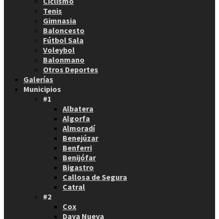
Ciclismo
Tenis
Gimnasia
Baloncesto
Fútbol Sala
Voleybol
Balonmano
Otros Deportes
Galerías
Municipios
#1
Albatera
Algorfa
Almoradí
Benejúzar
Benferri
Benijófar
Bigastro
Callosa de Segura
Catral
#2
Cox
Daya Nueva