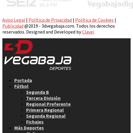
Aviso Legal
|
Política de Privacidad
|
Política de Cookies
|
Publicidad
@2019 - 3dvegabaja.com. Todos los derechos
reservados. Designed and Developed by
Clavei
Facebook
Twitter
Instagram
Youtube
Email
Portada
Fútbol
Segunda B
Tercera División
Regional Preferente
Primera Regional
Segunda Regional
Fichajes
Más Deportes