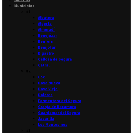
Municipios
#1
Albatera
Algorfa
Almoradí
Benejúzar
Benferri
Benijófar
Bigastro
Callosa de Segura
Catral
#2
Cox
Daya Nueva
Daya Vieja
Dolores
Formentera del Segura
Granja de Rocamora
Guardamar del Segura
Jacarilla
Los Montesinos
#3