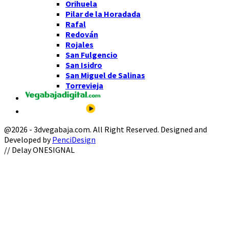
Orihuela
Pilar de la Horadada
Rafal
Redován
Rojales
San Fulgencio
San Isidro
San Miguel de Salinas
Torrevieja
@2026 - 3dvegabaja.com. All Right Reserved. Designed and
Developed by
PenciDesign
Facebook
Twitter
Instagram
Youtube
Email
// Delay ONESIGNAL