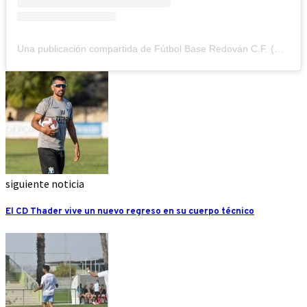
Una publicación compartida de Fútbol Base Redován C.F. (@futbolbaseredovan)
siguiente noticia
El CD Thader vive un nuevo regreso en su cuerpo técnico