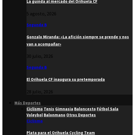
La guinda al mercado del Orihuela CF
5 agosto, 2026
Segunda B
Gonzalo Miranda: «La afición siempre se prende y nos
van a acompañar»
30 julio, 2026
Segunda B
El Orihuela CF inaugura su pretemporada
28 julio, 2026
Más Deportes
Ciclismo
Tenis
Gimnasia
Baloncesto
Fútbol Sala
Voleybol
Balonmano
Otros Deportes
Ciclismo
Plata para el Orihuela Cycling Team