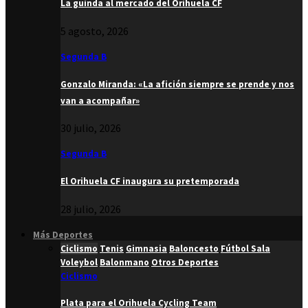
La guinda al mercado del Orihuela CF
5 agosto, 2026
Segunda B
Gonzalo Miranda: «La afición siempre se prende y nos
van a acompañar»
30 julio, 2026
Segunda B
El Orihuela CF inaugura su pretemporada
28 julio, 2026
Más Deportes
Ciclismo
Tenis
Gimnasia
Baloncesto
Fútbol Sala
Voleybol
Balonmano
Otros Deportes
Ciclismo
Plata para el Orihuela Cycling Team