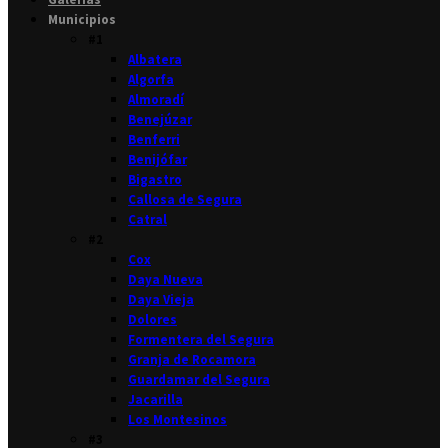
Municipios
#1
Albatera
Algorfa
Almoradí
Benejúzar
Benferri
Benijófar
Bigastro
Callosa de Segura
Catral
#2
Cox
Daya Nueva
Daya Vieja
Dolores
Formentera del Segura
Granja de Rocamora
Guardamar del Segura
Jacarilla
Los Montesinos
#3