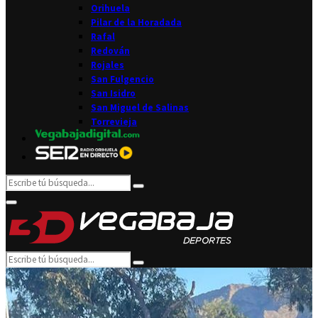
Orihuela
Pilar de la Horadada
Rafal
Redován
Rojales
San Fulgencio
San Isidro
San Miguel de Salinas
Torrevieja
Search
Search
for:
Facebook
Twitter
Instagram
Youtube
Email
Primary
Menu
Search
Search
for: