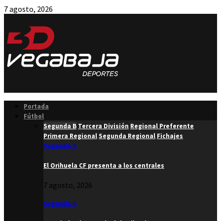
7 agosto, 2026
Facebook
Twitter
Instagram
Youtube
Email
Portada
Fútbol
Segunda B
Tercera División
Regional Preferente
Primera Regional
Segunda Regional
Fichajes
Segunda B
El Orihuela CF presenta a los centrales
7 agosto, 2026
Segunda B