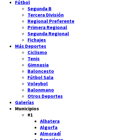
Fútbol
Segunda B
Tercera División
Regional Preferente
Primera Regional
Segunda Regional
Fichajes
Más Deportes
Ciclismo
Tenis
Gimnasia
Baloncesto
Fútbol Sala
Voleybol
Balonmano
Otros Deportes
Galerías
Municipios
#1
Albatera
Algorfa
Almoradí
Benejúzar