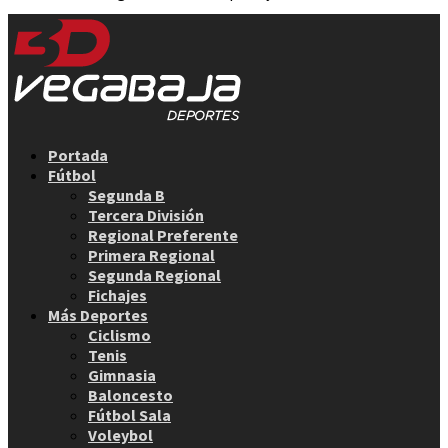
Facebook
Twitter
Instagram
Youtube
Email
Portada
Fútbol
Segunda B
Tercera División
Regional Preferente
Primera Regional
Segunda Regional
Fichajes
Más Deportes
Ciclismo
Tenis
Gimnasia
Baloncesto
Fútbol Sala
Voleybol