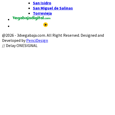
San Isidro
San Miguel de Salinas
Torrevieja
@2026 - 3dvegabaja.com. All Right Reserved. Designed and
Developed by
PenciDesign
Facebook
Twitter
Instagram
Youtube
Email
// Delay ONESIGNAL