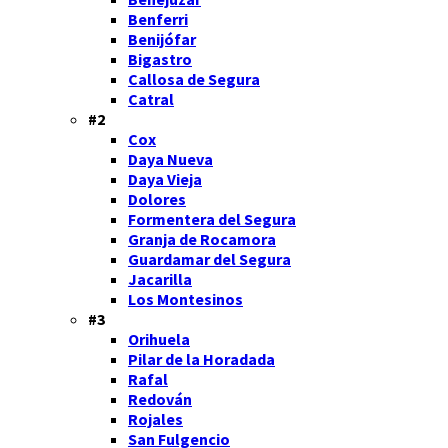
Benferri
Benijófar
Bigastro
Callosa de Segura
Catral
#2
Cox
Daya Nueva
Daya Vieja
Dolores
Formentera del Segura
Granja de Rocamora
Guardamar del Segura
Jacarilla
Los Montesinos
#3
Orihuela
Pilar de la Horadada
Rafal
Redován
Rojales
San Fulgencio