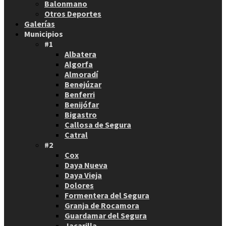
Balonmano
Otros Deportes
Galerías
Municipios
#1
Albatera
Algorfa
Almoradí
Benejúzar
Benferri
Benijófar
Bigastro
Callosa de Segura
Catral
#2
Cox
Daya Nueva
Daya Vieja
Dolores
Formentera del Segura
Granja de Rocamora
Guardamar del Segura
Jacarilla