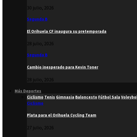
30 julio, 2026
Segunda B
El Orihuela CF inaugura su pretemporada
28 julio, 2026
Segunda B
Cambio inesperado para Kevin Toner
28 julio, 2026
Más Deportes
Ciclismo
Tenis
Gimnasia
Baloncesto
Fútbol Sala
Voleybo
Ciclismo
Plata para el Orihuela Cycling Team
27 julio, 2026