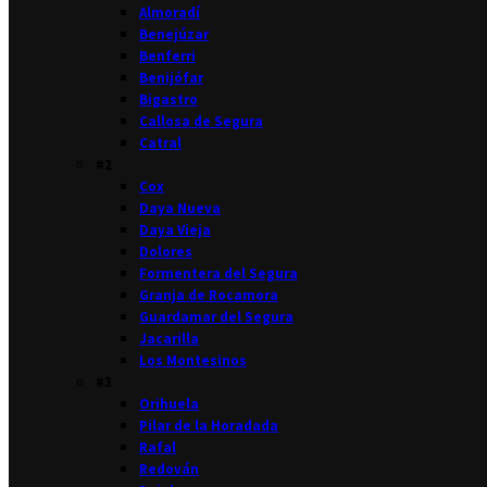
Almoradí
Benejúzar
Benferri
Benijófar
Bigastro
Callosa de Segura
Catral
#2
Cox
Daya Nueva
Daya Vieja
Dolores
Formentera del Segura
Granja de Rocamora
Guardamar del Segura
Jacarilla
Los Montesinos
#3
Orihuela
Pilar de la Horadada
Rafal
Redován