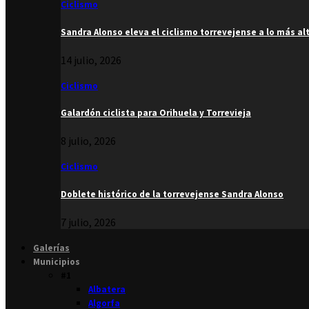
Ciclismo
Sandra Alonso eleva el ciclismo torrevejense a lo más al
14 julio, 2026
Ciclismo
Galardón ciclista para Orihuela y Torrevieja
8 julio, 2026
Ciclismo
Doblete histórico de la torrevejense Sandra Alonso
7 julio, 2026
Galerías
Municipios
#1
Albatera
Algorfa