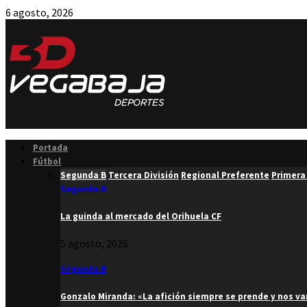
6 agosto, 2026
Facebook
Twitter
Instagram
Youtube
Email
Portada
Fútbol
Segunda B
Tercera División
Regional Preferente
Primera
Segunda B
La guinda al mercado del Orihuela CF
5 agosto, 2026
Segunda B
Gonzalo Miranda: «La afición siempre se prende y nos v