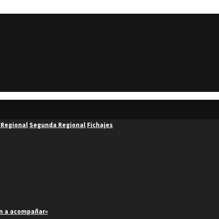
 Regional
Segunda Regional
Fichajes
an a acompañar»