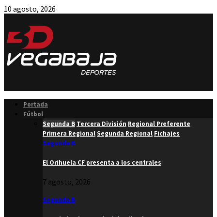
10 agosto, 2026
Facebook
Twitter
Instagram
Youtube
Email
Portada
Fútbol
Segunda B
Tercera División
Regional Preferente
Primera Regional
Segunda Regional
Fichajes
Segunda B
El Orihuela CF presenta a los centrales
7 agosto, 2026
Segunda B