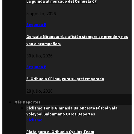
La guinda al mercado del Orihuela CF
5 agosto, 2026
Segunda B
Gonzalo Miranda: «La afición siempre se prende y nos
van a acompañar»
30 julio, 2026
Segunda B
El Orihuela CF inaugura su pretemporada
28 julio, 2026
Más Deportes
Ciclismo
Tenis
Gimnasia
Baloncesto
Fútbol Sala
Voleybol
Balonmano
Otros Deportes
Ciclismo
Plata para el Orihuela Cycling Team