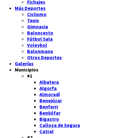
Fichajes
Más Deportes
Ciclismo
Tenis
Gimnasia
Baloncesto
Fútbol Sala
Voleybol
Balonmano
Otros Deportes
Galerías
Municipios
#1
Albatera
Algorfa
Almoradí
Benejúzar
Benferri
Benijófar
Bigastro
Callosa de Segura
Catral
#2