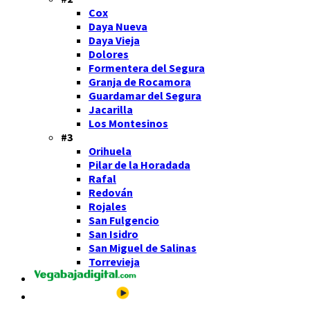
Cox
Daya Nueva
Daya Vieja
Dolores
Formentera del Segura
Granja de Rocamora
Guardamar del Segura
Jacarilla
Los Montesinos
#3
Orihuela
Pilar de la Horadada
Rafal
Redován
Rojales
San Fulgencio
San Isidro
San Miguel de Salinas
Torrevieja