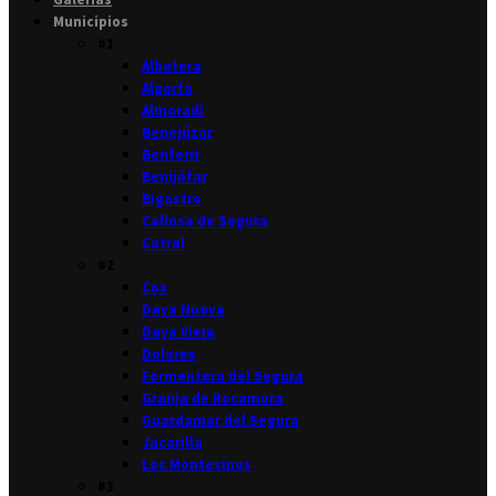
Municipios
#1
Albatera
Algorfa
Almoradí
Benejúzar
Benferri
Benijófar
Bigastro
Callosa de Segura
Catral
#2
Cox
Daya Nueva
Daya Vieja
Dolores
Formentera del Segura
Granja de Rocamora
Guardamar del Segura
Jacarilla
Los Montesinos
#3