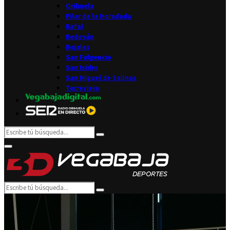
Orihuela
Pilar de la Horadada
Rafal
Redován
Rojales
San Fulgencio
San Isidro
San Miguel de Salinas
Torrevieja
Search
Search
for:
Facebook
Twitter
Instagram
Youtube
Email
Primary
Menu
Search
Search
for: