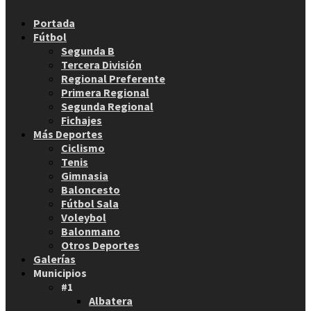
Facebook
Twitter
Instagram
Youtube
Email
Portada
Fútbol
Segunda B
Tercera División
Regional Preferente
Primera Regional
Segunda Regional
Fichajes
Más Deportes
Ciclismo
Tenis
Gimnasia
Baloncesto
Fútbol Sala
Voleybol
Balonmano
Otros Deportes
Galerías
Municipios
#1
Albatera