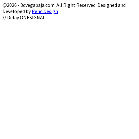
@2026 - 3dvegabaja.com. All Right Reserved. Designed and
Developed by
PenciDesign
Facebook
Twitter
Instagram
Youtube
Email
// Delay ONESIGNAL