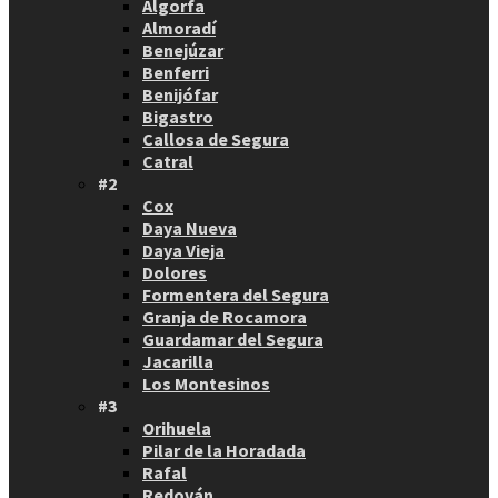
Algorfa
Almoradí
Benejúzar
Benferri
Benijófar
Bigastro
Callosa de Segura
Catral
#2
Cox
Daya Nueva
Daya Vieja
Dolores
Formentera del Segura
Granja de Rocamora
Guardamar del Segura
Jacarilla
Los Montesinos
#3
Orihuela
Pilar de la Horadada
Rafal
Redován