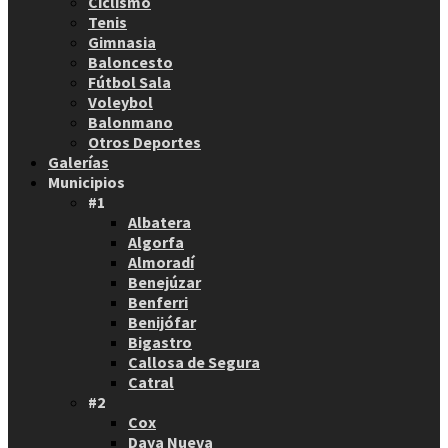
Ciclismo
Tenis
Gimnasia
Baloncesto
Fútbol Sala
Voleybol
Balonmano
Otros Deportes
Galerías
Municipios
#1
Albatera
Algorfa
Almoradí
Benejúzar
Benferri
Benijófar
Bigastro
Callosa de Segura
Catral
#2
Cox
Daya Nueva