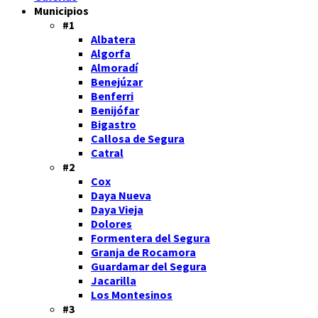
Municipios
#1
Albatera
Algorfa
Almoradí
Benejúzar
Benferri
Benijófar
Bigastro
Callosa de Segura
Catral
#2
Cox
Daya Nueva
Daya Vieja
Dolores
Formentera del Segura
Granja de Rocamora
Guardamar del Segura
Jacarilla
Los Montesinos
#3