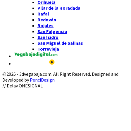
Orihuela
Pilar de la Horadada
Rafal
Redován
Rojales
San Fulgencio
San Isidro
San Miguel de Salinas
Torrevieja
@2026 - 3dvegabaja.com. All Right Reserved. Designed and
Developed by
PenciDesign
Facebook
Twitter
Instagram
Youtube
Email
// Delay ONESIGNAL