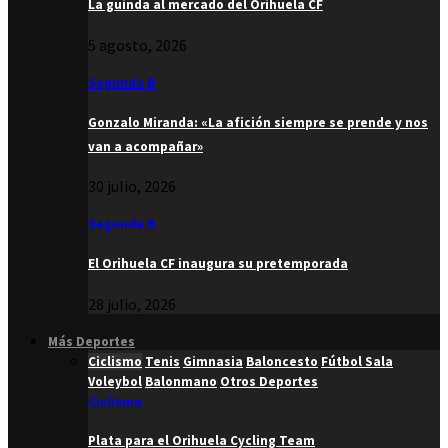
La guinda al mercado del Orihuela CF
5 agosto, 2026
Segunda B
Gonzalo Miranda: «La afición siempre se prende y nos
van a acompañar»
30 julio, 2026
Segunda B
El Orihuela CF inaugura su pretemporada
28 julio, 2026
Más Deportes
Ciclismo
Tenis
Gimnasia
Baloncesto
Fútbol Sala
Voleybol
Balonmano
Otros Deportes
Ciclismo
Plata para el Orihuela Cycling Team