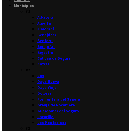
Municipios
#1
Albatera
Algorfa
Almoradí
Benejúzar
Benferri
Benijófar
Bigastro
Callosa de Segura
Catral
#2
Cox
Daya Nueva
Daya Vieja
Dolores
Formentera del Segura
Granja de Rocamora
Guardamar del Segura
Jacarilla
Los Montesinos
#3