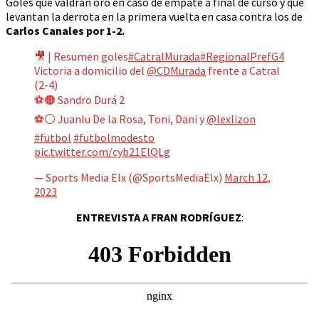
Goles que valdrán oro en caso de empate a final de curso y que
levantan la derrota en la primera vuelta en casa contra los de
Carlos Canales por 1-2.
🎥 | Resumen goles
#CatralMurada
#RegionalPrefG4
Victoria a domicilio del
@CDMurada
frente a Catral
(2-4)
⚽🟠 Sandro Durá 2
⚽⚪ Juanlu De la Rosa, Toni, Dani y
@lexlizon
#futbol
#futbolmodesto
pic.twitter.com/cyb21ElQLg
— Sports Media Elx (@SportsMediaElx)
March 12,
2023
ENTREVISTA A FRAN RODRÍGUEZ
: