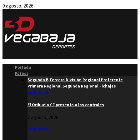
9 agosto, 2026
Facebook
Twitter
Instagram
Youtube
Email
Portada
Fútbol
Segunda B
Tercera División
Regional Preferente
Primera Regional
Segunda Regional
Fichajes
Segunda B
El Orihuela CF presenta a los centrales
7 agosto, 2026
Segunda B