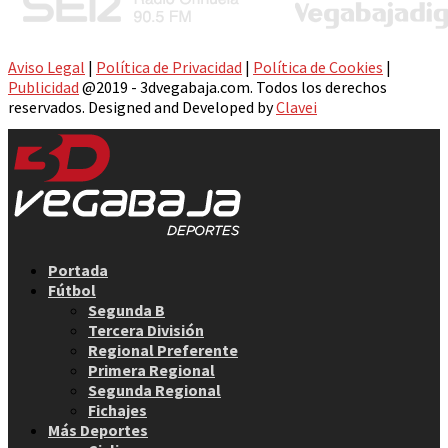
Aviso Legal
|
Política de Privacidad
|
Política de Cookies
|
Publicidad
@2019 - 3dvegabaja.com. Todos los derechos
reservados. Designed and Developed by
Clavei
Facebook
Twitter
Instagram
Youtube
Email
Portada
Fútbol
Segunda B
Tercera División
Regional Preferente
Primera Regional
Segunda Regional
Fichajes
Más Deportes