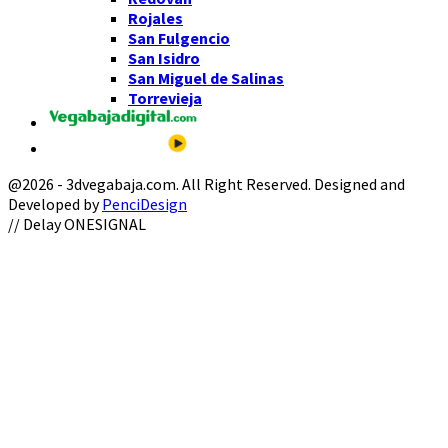
Rojales
San Fulgencio
San Isidro
San Miguel de Salinas
Torrevieja
@2026 - 3dvegabaja.com. All Right Reserved. Designed and
Developed by
PenciDesign
Facebook
Twitter
Instagram
Youtube
Email
// Delay ONESIGNAL