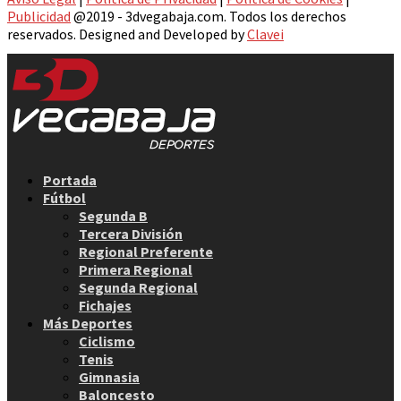
Publicidad
@2019 - 3dvegabaja.com. Todos los derechos
reservados. Designed and Developed by
Clavei
Facebook
Twitter
Instagram
Youtube
Email
Portada
Fútbol
Segunda B
Tercera División
Regional Preferente
Primera Regional
Segunda Regional
Fichajes
Más Deportes
Ciclismo
Tenis
Gimnasia
Baloncesto