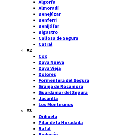
Algorfa
Almoradí
Benejúzar
Benferri
Benijófar
Bigastro
Callosa de Segura
Catral
#2
Cox
Daya Nueva
Daya Vieja
Dolores
Formentera del Segura
Granja de Rocamora
Guardamar del Segura
Jacarilla
Los Montesinos
#3
Orihuela
Pilar de la Horadada
Rafal
Redován