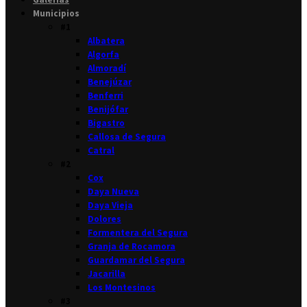
Municipios
#1
Albatera
Algorfa
Almoradí
Benejúzar
Benferri
Benijófar
Bigastro
Callosa de Segura
Catral
#2
Cox
Daya Nueva
Daya Vieja
Dolores
Formentera del Segura
Granja de Rocamora
Guardamar del Segura
Jacarilla
Los Montesinos
#3