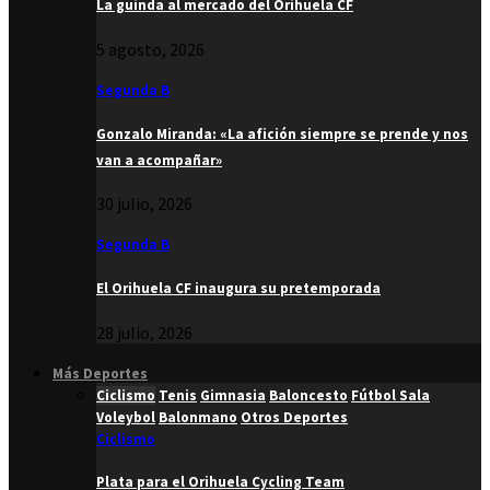
La guinda al mercado del Orihuela CF
5 agosto, 2026
Segunda B
Gonzalo Miranda: «La afición siempre se prende y nos
van a acompañar»
30 julio, 2026
Segunda B
El Orihuela CF inaugura su pretemporada
28 julio, 2026
Más Deportes
Ciclismo
Tenis
Gimnasia
Baloncesto
Fútbol Sala
Voleybol
Balonmano
Otros Deportes
Ciclismo
Plata para el Orihuela Cycling Team