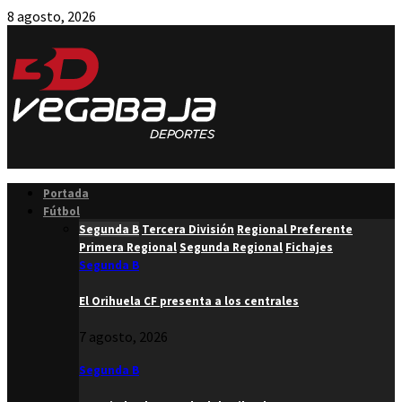
8 agosto, 2026
Facebook
Twitter
Instagram
Youtube
Email
Portada
Fútbol
Segunda B
Tercera División
Regional Preferente
Primera Regional
Segunda Regional
Fichajes
Segunda B
El Orihuela CF presenta a los centrales
7 agosto, 2026
Segunda B