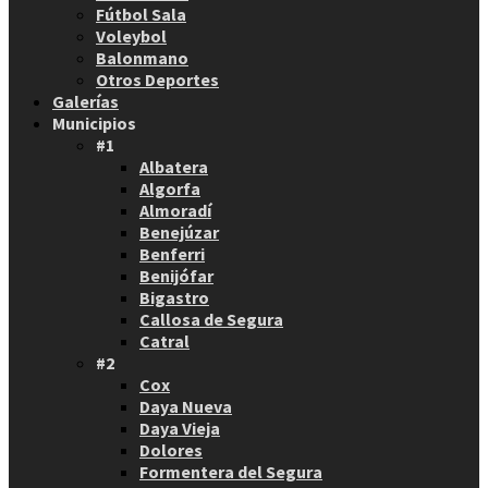
Fútbol Sala
Voleybol
Balonmano
Otros Deportes
Galerías
Municipios
#1
Albatera
Algorfa
Almoradí
Benejúzar
Benferri
Benijófar
Bigastro
Callosa de Segura
Catral
#2
Cox
Daya Nueva
Daya Vieja
Dolores
Formentera del Segura