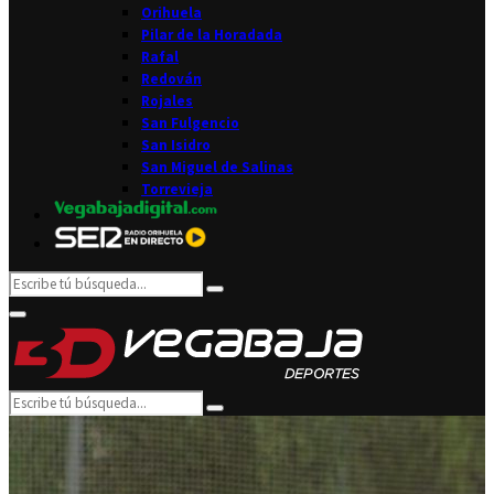
Orihuela
Pilar de la Horadada
Rafal
Redován
Rojales
San Fulgencio
San Isidro
San Miguel de Salinas
Torrevieja
Search
Search
for:
Facebook
Twitter
Instagram
Youtube
Email
Primary
Menu
Search
Search
for: