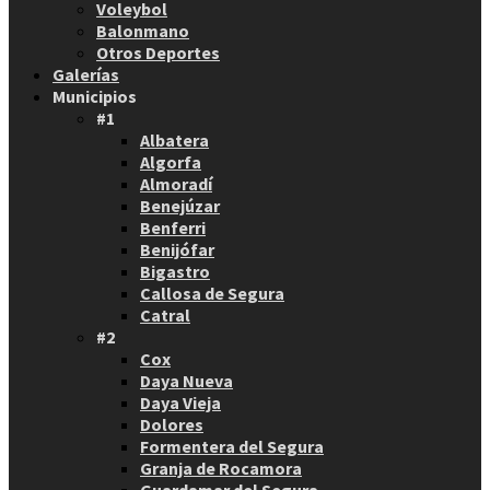
Voleybol
Balonmano
Otros Deportes
Galerías
Municipios
#1
Albatera
Algorfa
Almoradí
Benejúzar
Benferri
Benijófar
Bigastro
Callosa de Segura
Catral
#2
Cox
Daya Nueva
Daya Vieja
Dolores
Formentera del Segura
Granja de Rocamora
Guardamar del Segura