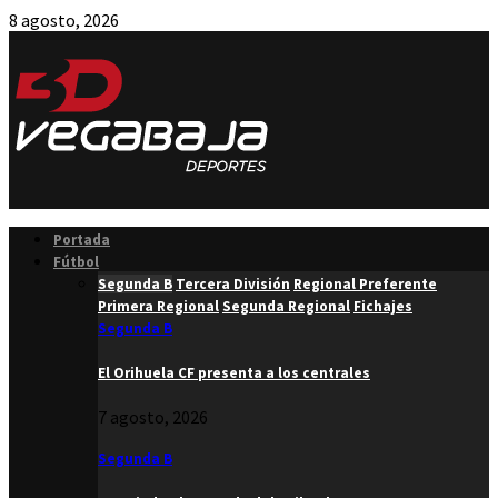
8 agosto, 2026
Facebook
Twitter
Instagram
Youtube
Email
Portada
Fútbol
Segunda B
Tercera División
Regional Preferente
Primera Regional
Segunda Regional
Fichajes
Segunda B
El Orihuela CF presenta a los centrales
7 agosto, 2026
Segunda B