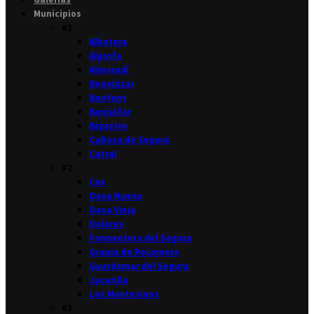
Municipios
#1
Albatera
Algorfa
Almoradí
Benejúzar
Benferri
Benijófar
Bigastro
Callosa de Segura
Catral
#2
Cox
Daya Nueva
Daya Vieja
Dolores
Formentera del Segura
Granja de Rocamora
Guardamar del Segura
Jacarilla
Los Montesinos
#3