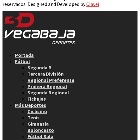
reservados. Designed and Developed by
Clavei
Facebook
Twitter
Instagram
Youtube
Email
Portada
Fútbol
Segunda B
Tercera División
Regional Preferente
Primera Regional
Segunda Regional
Fichajes
Más Deportes
Ciclismo
Tenis
Gimnasia
Baloncesto
Fútbol Sala