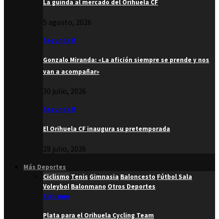
La guinda al mercado del Orihuela CF
5 agosto, 2026
Segunda B
Gonzalo Miranda: «La afición siempre se prende y nos
van a acompañar»
30 julio, 2026
Segunda B
El Orihuela CF inaugura su pretemporada
28 julio, 2026
Más Deportes
Ciclismo
Tenis
Gimnasia
Baloncesto
Fútbol Sala
Voleybol
Balonmano
Otros Deportes
Ciclismo
Plata para el Orihuela Cycling Team