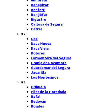
Benejúzar
Benferri
Benijófar
Bigastro
Callosa de Segura
Catral
#2
Cox
Daya Nueva
Daya Vieja
Dolores
Formentera del Segura
Granja de Rocamora
Guardamar del Segura
Jacarilla
Los Montesinos
#3
Orihuela
Pilar de la Horadada
Rafal
Redován
Rojales