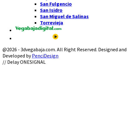
San Fulgencio
San Isidro
San Miguel de Salinas
Torrevieja
@2026 - 3dvegabaja.com. All Right Reserved. Designed and
Developed by
PenciDesign
Facebook
Twitter
Instagram
Youtube
Email
// Delay ONESIGNAL