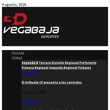
9 agosto, 2026
Facebook
Twitter
Instagram
Youtube
Email
Portada
Fútbol
Segunda B
Tercera División
Regional Preferente
Primera Regional
Segunda Regional
Fichajes
Segunda B
El Orihuela CF presenta a los centrales
7 agosto, 2026
Segunda B