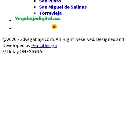
San Isidro
San Miguel de Salinas
Torrevieja
@2026 - 3dvegabaja.com. All Right Reserved. Designed and
Developed by
PenciDesign
Facebook
Twitter
Instagram
Youtube
Email
// Delay ONESIGNAL