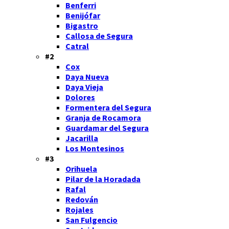
Benferri
Benijófar
Bigastro
Callosa de Segura
Catral
#2
Cox
Daya Nueva
Daya Vieja
Dolores
Formentera del Segura
Granja de Rocamora
Guardamar del Segura
Jacarilla
Los Montesinos
#3
Orihuela
Pilar de la Horadada
Rafal
Redován
Rojales
San Fulgencio