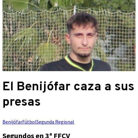
El Benijófar caza a sus
presas
Benijófar
Fútbol
Segunda Regional
Segundos en 3ª FFCV