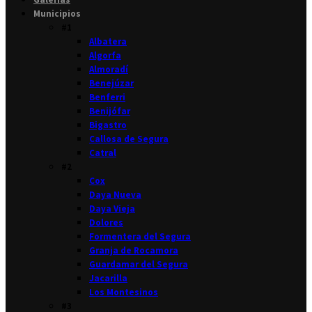
Municipios
#1
Albatera
Algorfa
Almoradí
Benejúzar
Benferri
Benijófar
Bigastro
Callosa de Segura
Catral
#2
Cox
Daya Nueva
Daya Vieja
Dolores
Formentera del Segura
Granja de Rocamora
Guardamar del Segura
Jacarilla
Los Montesinos
#3