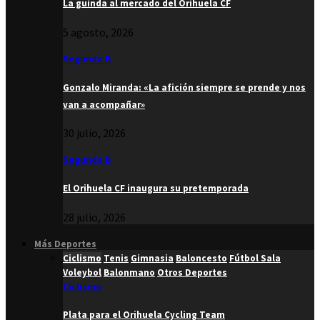
La guinda al mercado del Orihuela CF
5 agosto, 2026
Segunda B
Gonzalo Miranda: «La afición siempre se prende y nos
van a acompañar»
30 julio, 2026
Segunda B
El Orihuela CF inaugura su pretemporada
28 julio, 2026
Más Deportes
Ciclismo
Tenis
Gimnasia
Baloncesto
Fútbol Sala
Voleybol
Balonmano
Otros Deportes
Ciclismo
Plata para el Orihuela Cycling Team