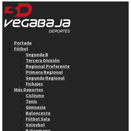
Facebook
Twitter
Instagram
Youtube
Email
Portada
Fútbol
Segunda B
Tercera División
Regional Preferente
Primera Regional
Segunda Regional
Fichajes
Más Deportes
Ciclismo
Tenis
Gimnasia
Baloncesto
Fútbol Sala
Voleybol
Balonmano