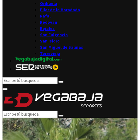
Orihuela
Pilar de la Horadada
Rafal
Redován
Rojales
San Fulgencio
San Isidro
San Miguel de Salinas
Torrevieja
Search
Search
for:
Facebook
Twitter
Instagram
Youtube
Email
Primary
Menu
Search
Search
for: