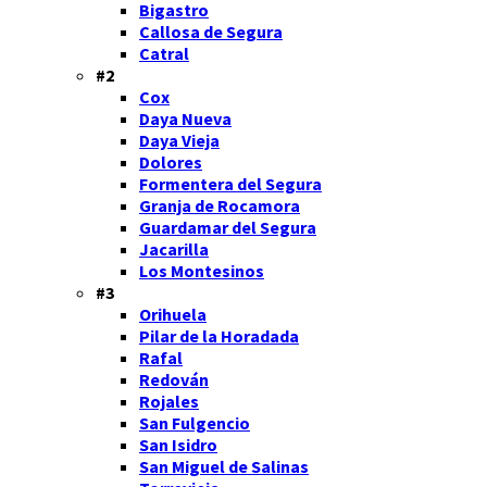
Bigastro
Callosa de Segura
Catral
#2
Cox
Daya Nueva
Daya Vieja
Dolores
Formentera del Segura
Granja de Rocamora
Guardamar del Segura
Jacarilla
Los Montesinos
#3
Orihuela
Pilar de la Horadada
Rafal
Redován
Rojales
San Fulgencio
San Isidro
San Miguel de Salinas