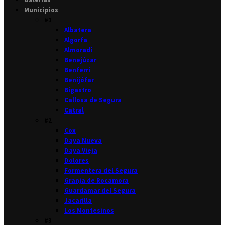
Municipios
#1
Albatera
Algorfa
Almoradí
Benejúzar
Benferri
Benijófar
Bigastro
Callosa de Segura
Catral
#2
Cox
Daya Nueva
Daya Vieja
Dolores
Formentera del Segura
Granja de Rocamora
Guardamar del Segura
Jacarilla
Los Montesinos
#3