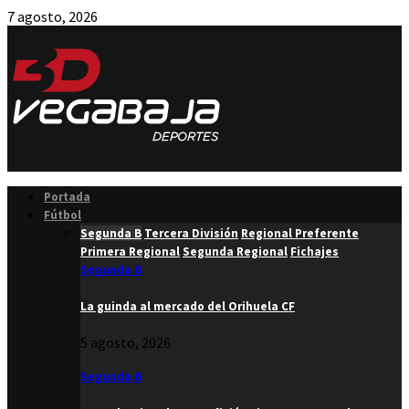
7 agosto, 2026
Facebook
Twitter
Instagram
Youtube
Email
Portada
Fútbol
Segunda B
Tercera División
Regional Preferente
Primera Regional
Segunda Regional
Fichajes
Segunda B
La guinda al mercado del Orihuela CF
5 agosto, 2026
Segunda B