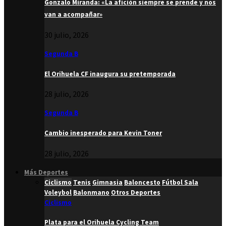
Gonzalo Miranda: «La afición siempre se prende y nos
van a acompañar»
30 julio, 2026
Segunda B
El Orihuela CF inaugura su pretemporada
28 julio, 2026
Segunda B
Cambio inesperado para Kevin Toner
28 julio, 2026
Más Deportes
Ciclismo
Tenis
Gimnasia
Baloncesto
Fútbol Sala
Voleybol
Balonmano
Otros Deportes
Ciclismo
Plata para el Orihuela Cycling Team