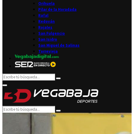
Orihuela
Pilar de la Horadada
Rafal
Redován
Rojales
San Fulgencio
San Isidro
San Miguel de Salinas
Torrevieja
Search
Search
for:
Facebook
Twitter
Instagram
Youtube
Email
Primary
Menu
Search
Search
for: