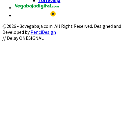
Torrevieja
@2026 - 3dvegabaja.com. All Right Reserved. Designed and
Developed by
PenciDesign
Facebook
Twitter
Instagram
Youtube
Email
// Delay ONESIGNAL