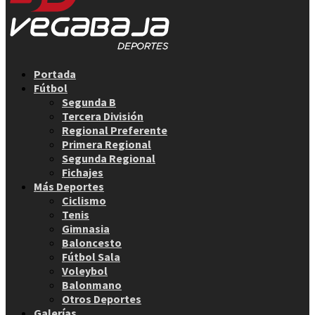
Facebook
Twitter
Instagram
Youtube
Email
Portada
Fútbol
Segunda B
Tercera División
Regional Preferente
Primera Regional
Segunda Regional
Fichajes
Más Deportes
Ciclismo
Tenis
Gimnasia
Baloncesto
Fútbol Sala
Voleybol
Balonmano
Otros Deportes
Galerías