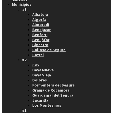
Municipios
#1
Albatera
Algorfa
Almoradí
Benejúzar
Benferri
Benijófar
Bigastro
Callosa de Segura
Catral
#2
Cox
Daya Nueva
Daya Vieja
Dolores
Formentera del Segura
Granja de Rocamora
Guardamar del Segura
Jacarilla
Los Montesinos
#3