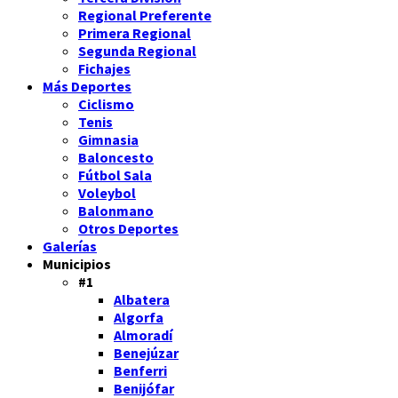
Regional Preferente
Primera Regional
Segunda Regional
Fichajes
Más Deportes
Ciclismo
Tenis
Gimnasia
Baloncesto
Fútbol Sala
Voleybol
Balonmano
Otros Deportes
Galerías
Municipios
#1
Albatera
Algorfa
Almoradí
Benejúzar
Benferri
Benijófar