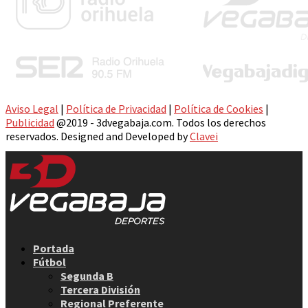
Aviso Legal
|
Política de Privacidad
|
Política de Cookies
|
Publicidad
@2019 - 3dvegabaja.com. Todos los derechos
reservados. Designed and Developed by
Clavei
Facebook
Twitter
Instagram
Youtube
Email
Portada
Fútbol
Segunda B
Tercera División
Regional Preferente