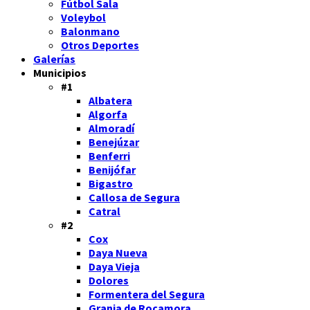
Fútbol Sala
Voleybol
Balonmano
Otros Deportes
Galerías
Municipios
#1
Albatera
Algorfa
Almoradí
Benejúzar
Benferri
Benijófar
Bigastro
Callosa de Segura
Catral
#2
Cox
Daya Nueva
Daya Vieja
Dolores
Formentera del Segura
Granja de Rocamora