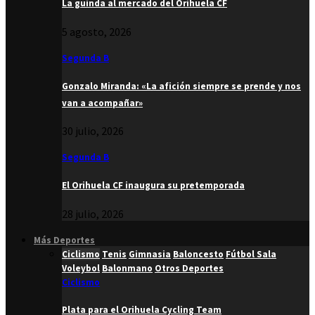
La guinda al mercado del Orihuela CF
5 agosto, 2026
Segunda B
Gonzalo Miranda: «La afición siempre se prende y nos
van a acompañar»
30 julio, 2026
Segunda B
El Orihuela CF inaugura su pretemporada
28 julio, 2026
Más Deportes
Ciclismo
Tenis
Gimnasia
Baloncesto
Fútbol Sala
Voleybol
Balonmano
Otros Deportes
Ciclismo
Plata para el Orihuela Cycling Team