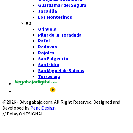
Guardamar del Segura
Jacarilla
Los Montesinos
#3
Orihuela
Pilar de la Horadada
Rafal
Redován
Rojales
San Fulgencio
San Isidro
San Miguel de Salinas
Torrevieja
@2026 - 3dvegabaja.com. All Right Reserved. Designed and
Developed by
PenciDesign
Facebook
Twitter
Instagram
Youtube
Email
// Delay ONESIGNAL