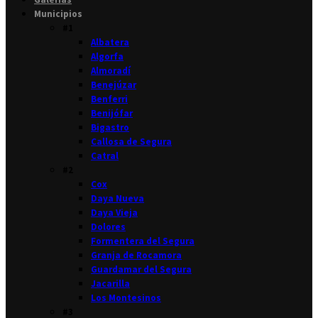
Municipios
#1
Albatera
Algorfa
Almoradí
Benejúzar
Benferri
Benijófar
Bigastro
Callosa de Segura
Catral
#2
Cox
Daya Nueva
Daya Vieja
Dolores
Formentera del Segura
Granja de Rocamora
Guardamar del Segura
Jacarilla
Los Montesinos
#3