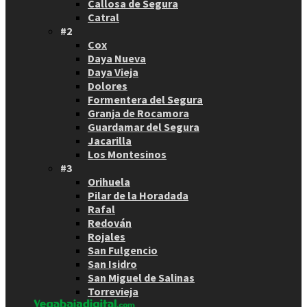
Callosa de Segura
Catral
#2
Cox
Daya Nueva
Daya Vieja
Dolores
Formentera del Segura
Granja de Rocamora
Guardamar del Segura
Jacarilla
Los Montesinos
#3
Orihuela
Pilar de la Horadada
Rafal
Redován
Rojales
San Fulgencio
San Isidro
San Miguel de Salinas
Torrevieja