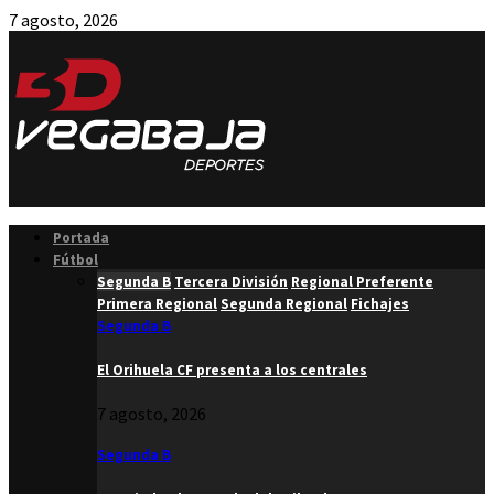
7 agosto, 2026
Facebook
Twitter
Instagram
Youtube
Email
Portada
Fútbol
Segunda B
Tercera División
Regional Preferente
Primera Regional
Segunda Regional
Fichajes
Segunda B
El Orihuela CF presenta a los centrales
7 agosto, 2026
Segunda B