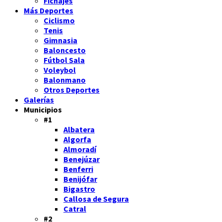
Fichajes
Más Deportes
Ciclismo
Tenis
Gimnasia
Baloncesto
Fútbol Sala
Voleybol
Balonmano
Otros Deportes
Galerías
Municipios
#1
Albatera
Algorfa
Almoradí
Benejúzar
Benferri
Benijófar
Bigastro
Callosa de Segura
Catral
#2