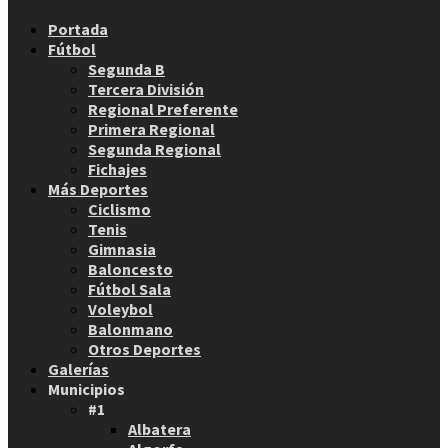
Facebook
Twitter
Instagram
Youtube
Email
Portada
Fútbol
Segunda B
Tercera División
Regional Preferente
Primera Regional
Segunda Regional
Fichajes
Más Deportes
Ciclismo
Tenis
Gimnasia
Baloncesto
Fútbol Sala
Voleybol
Balonmano
Otros Deportes
Galerías
Municipios
#1
Albatera