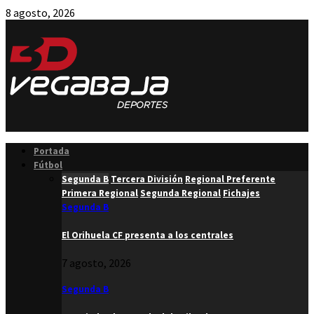
8 agosto, 2026
Facebook
Twitter
Instagram
Youtube
Email
Portada
Fútbol
Segunda B
Tercera División
Regional Preferente
Primera Regional
Segunda Regional
Fichajes
Segunda B
El Orihuela CF presenta a los centrales
7 agosto, 2026
Segunda B