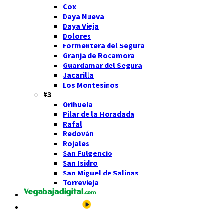
Cox
Daya Nueva
Daya Vieja
Dolores
Formentera del Segura
Granja de Rocamora
Guardamar del Segura
Jacarilla
Los Montesinos
#3
Orihuela
Pilar de la Horadada
Rafal
Redován
Rojales
San Fulgencio
San Isidro
San Miguel de Salinas
Torrevieja