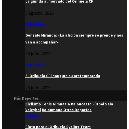
La guinda al mercado del Orihuela CF
5 agosto, 2026
Segunda B
Gonzalo Miranda: «La afición siempre se prende y nos
van a acompañar»
30 julio, 2026
Segunda B
El Orihuela CF inaugura su pretemporada
28 julio, 2026
Más Deportes
Ciclismo
Tenis
Gimnasia
Baloncesto
Fútbol Sala
Voleybol
Balonmano
Otros Deportes
Ciclismo
Plata para el Orihuela Cycling Team