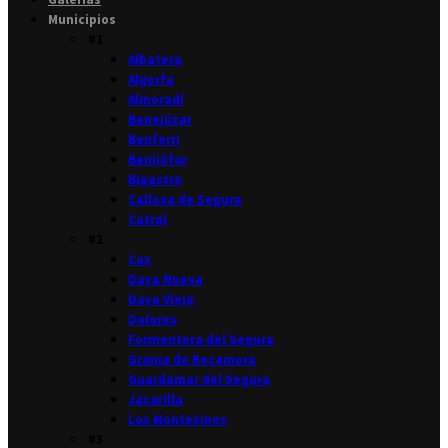
Municipios
#1
Albatera
Algorfa
Almoradí
Benejúzar
Benferri
Benijófar
Bigastro
Callosa de Segura
Catral
#2
Cox
Daya Nueva
Daya Vieja
Dolores
Formentera del Segura
Granja de Rocamora
Guardamar del Segura
Jacarilla
Los Montesinos
#3