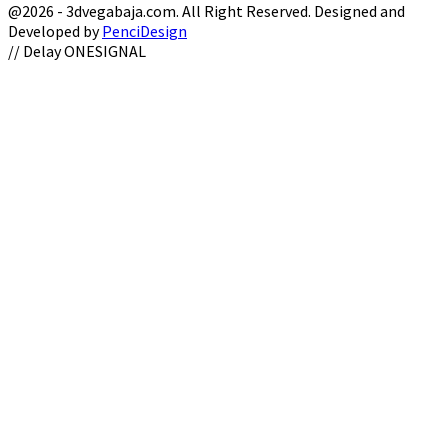
@2026 - 3dvegabaja.com. All Right Reserved. Designed and
Developed by
PenciDesign
Facebook
Twitter
Instagram
Youtube
Email
// Delay ONESIGNAL