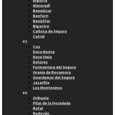
Algorfa
Almoradí
Benejúzar
Benferri
Benijófar
Bigastro
Callosa de Segura
Catral
#2
Cox
Daya Nueva
Daya Vieja
Dolores
Formentera del Segura
Granja de Rocamora
Guardamar del Segura
Jacarilla
Los Montesinos
#3
Orihuela
Pilar de la Horadada
Rafal
Redován