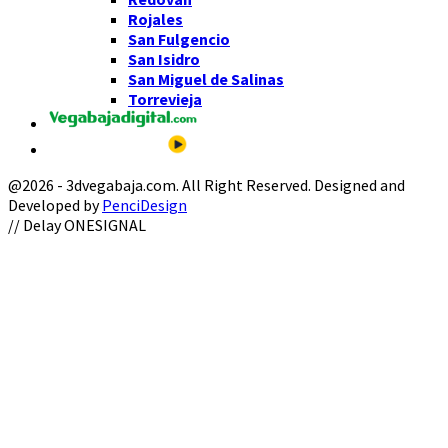
Rojales
San Fulgencio
San Isidro
San Miguel de Salinas
Torrevieja
@2026 - 3dvegabaja.com. All Right Reserved. Designed and
Developed by
PenciDesign
Facebook
Twitter
Instagram
Youtube
Email
// Delay ONESIGNAL