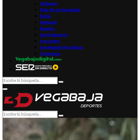
Orihuela
Pilar de la Horadada
Rafal
Redován
Rojales
San Fulgencio
San Isidro
San Miguel de Salinas
Torrevieja
Search
Search
for:
Facebook
Twitter
Instagram
Youtube
Email
Primary
Menu
Search
Search
for: