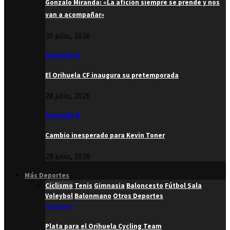
Gonzalo Miranda: «La afición siempre se prende y nos
van a acompañar»
30 julio, 2026
Segunda B
El Orihuela CF inaugura su pretemporada
28 julio, 2026
Segunda B
Cambio inesperado para Kevin Toner
28 julio, 2026
Más Deportes
Ciclismo
Tenis
Gimnasia
Baloncesto
Fútbol Sala
Voleybol
Balonmano
Otros Deportes
Ciclismo
Plata para el Orihuela Cycling Team