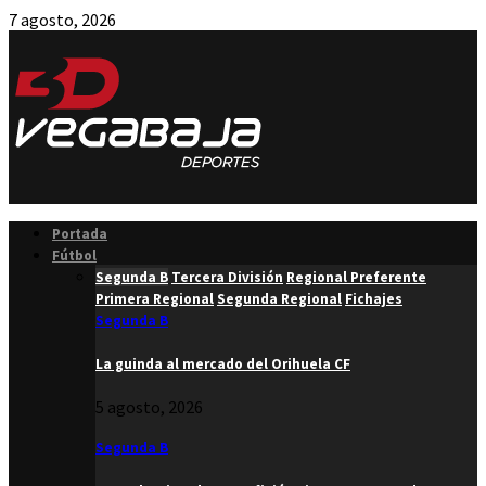
7 agosto, 2026
Facebook
Twitter
Instagram
Youtube
Email
Portada
Fútbol
Segunda B
Tercera División
Regional Preferente
Primera Regional
Segunda Regional
Fichajes
Segunda B
La guinda al mercado del Orihuela CF
5 agosto, 2026
Segunda B