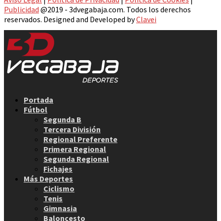
Publicidad
@2019 - 3dvegabaja.com. Todos los derechos
reservados. Designed and Developed by
Clavei
Facebook
Twitter
Instagram
Youtube
Email
Portada
Fútbol
Segunda B
Tercera División
Regional Preferente
Primera Regional
Segunda Regional
Fichajes
Más Deportes
Ciclismo
Tenis
Gimnasia
Baloncesto