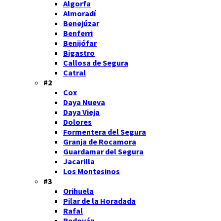
Algorfa
Almoradí
Benejúzar
Benferri
Benijófar
Bigastro
Callosa de Segura
Catral
#2
Cox
Daya Nueva
Daya Vieja
Dolores
Formentera del Segura
Granja de Rocamora
Guardamar del Segura
Jacarilla
Los Montesinos
#3
Orihuela
Pilar de la Horadada
Rafal
Redován