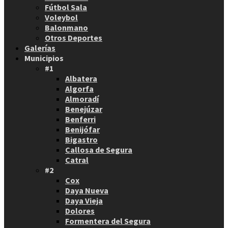
Fútbol Sala
Voleybol
Balonmano
Otros Deportes
Galerías
Municipios
#1
Albatera
Algorfa
Almoradí
Benejúzar
Benferri
Benijófar
Bigastro
Callosa de Segura
Catral
#2
Cox
Daya Nueva
Daya Vieja
Dolores
Formentera del Segura