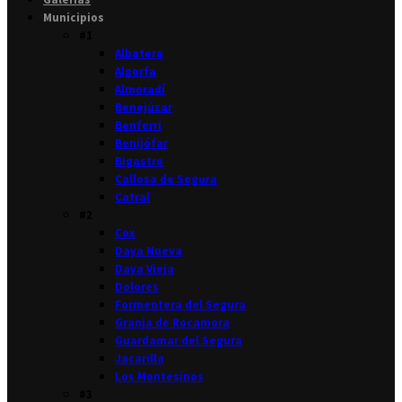
Municipios
#1
Albatera
Algorfa
Almoradí
Benejúzar
Benferri
Benijófar
Bigastro
Callosa de Segura
Catral
#2
Cox
Daya Nueva
Daya Vieja
Dolores
Formentera del Segura
Granja de Rocamora
Guardamar del Segura
Jacarilla
Los Montesinos
#3