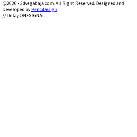
@2026 - 3dvegabaja.com. All Right Reserved. Designed and
Developed by
PenciDesign
Facebook
Twitter
Instagram
Youtube
Email
// Delay ONESIGNAL