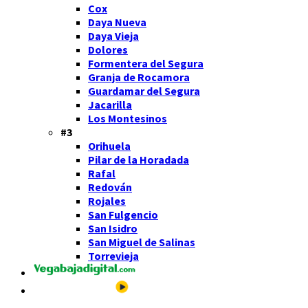
Cox
Daya Nueva
Daya Vieja
Dolores
Formentera del Segura
Granja de Rocamora
Guardamar del Segura
Jacarilla
Los Montesinos
#3
Orihuela
Pilar de la Horadada
Rafal
Redován
Rojales
San Fulgencio
San Isidro
San Miguel de Salinas
Torrevieja