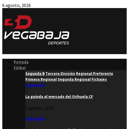
6 agosto, 2026
Facebook
Twitter
Instagram
Youtube
Email
Portada
Fútbol
Segunda B
Tercera División
Regional Preferente
Primera Regional
Segunda Regional
Fichajes
Segunda B
La guinda al mercado del Orihuela CF
5 agosto, 2026
Segunda B