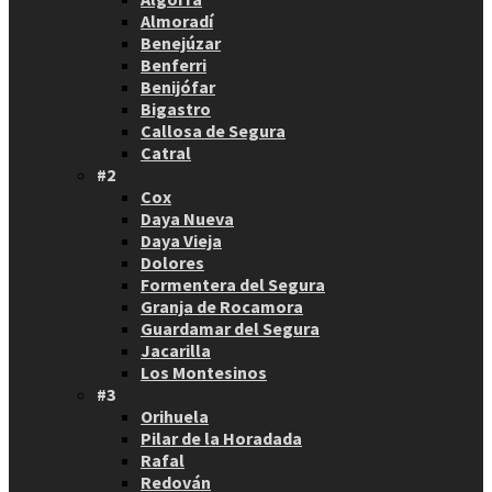
Almoradí
Benejúzar
Benferri
Benijófar
Bigastro
Callosa de Segura
Catral
#2
Cox
Daya Nueva
Daya Vieja
Dolores
Formentera del Segura
Granja de Rocamora
Guardamar del Segura
Jacarilla
Los Montesinos
#3
Orihuela
Pilar de la Horadada
Rafal
Redován