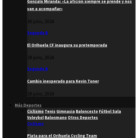
Gonzalo Miranda: «La afición siempre se prende y nos
van a acompañar»
30 julio, 2026
Segunda B
El Orihuela CF inaugura su pretemporada
28 julio, 2026
Segunda B
Cambio inesperado para Kevin Toner
28 julio, 2026
Más Deportes
Ciclismo
Tenis
Gimnasia
Baloncesto
Fútbol Sala
Voleybol
Balonmano
Otros Deportes
Ciclismo
Plata para el Orihuela Cycling Team