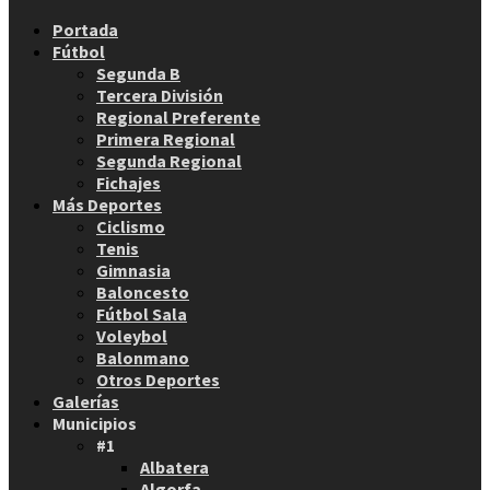
Facebook
Twitter
Instagram
Youtube
Email
Portada
Fútbol
Segunda B
Tercera División
Regional Preferente
Primera Regional
Segunda Regional
Fichajes
Más Deportes
Ciclismo
Tenis
Gimnasia
Baloncesto
Fútbol Sala
Voleybol
Balonmano
Otros Deportes
Galerías
Municipios
#1
Albatera
Algorfa