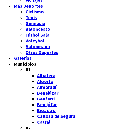
Más Deportes
Ciclismo
Tenis
Gimnasia
Baloncesto
Fútbol Sala
Voleybol
Balonmano
Otros Deportes
Galerías
Municipios
#1
Albatera
Algorfa
Almoradí
Benejúzar
Benferri
Benijófar
Bigastro
Callosa de Segura
Catral
#2