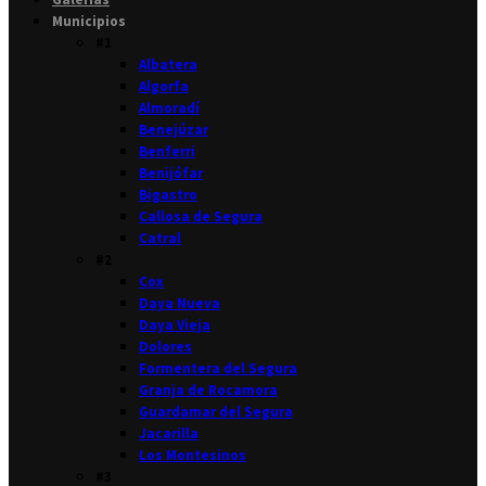
Municipios
#1
Albatera
Algorfa
Almoradí
Benejúzar
Benferri
Benijófar
Bigastro
Callosa de Segura
Catral
#2
Cox
Daya Nueva
Daya Vieja
Dolores
Formentera del Segura
Granja de Rocamora
Guardamar del Segura
Jacarilla
Los Montesinos
#3