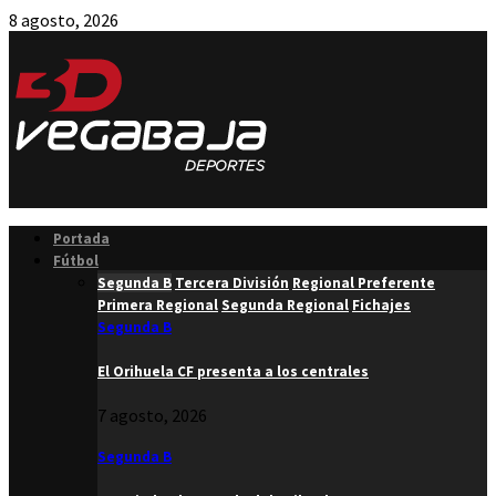
8 agosto, 2026
Facebook
Twitter
Instagram
Youtube
Email
Portada
Fútbol
Segunda B
Tercera División
Regional Preferente
Primera Regional
Segunda Regional
Fichajes
Segunda B
El Orihuela CF presenta a los centrales
7 agosto, 2026
Segunda B