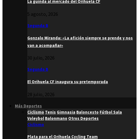
La guinda al mercado del Orihuela CF
5 agosto, 2026
Segunda B
Gonzalo Miranda: «La afición siempre se prende y nos
van a acompañar»
30 julio, 2026
Segunda B
El Orihuela CF inaugura su pretemporada
28 julio, 2026
Más Deportes
Ciclismo
Tenis
Gimnasia
Baloncesto
Fútbol Sala
Voleybol
Balonmano
Otros Deportes
Ciclismo
Plata para el Orihuela Cycling Team