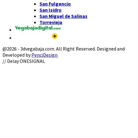
San Fulgencio
San Isidro
San Miguel de Salinas
Torrevieja
@2026 - 3dvegabaja.com. All Right Reserved. Designed and
Developed by
PenciDesign
Facebook
Twitter
Instagram
Youtube
Email
// Delay ONESIGNAL