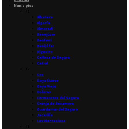
Municipios
#1
Albatera
Algorfa
Almoradí
Benejúzar
Benferri
Benijófar
Bigastro
Callosa de Segura
Catral
#2
Cox
Daya Nueva
Daya Vieja
Dolores
Formentera del Segura
Granja de Rocamora
Guardamar del Segura
Jacarilla
Los Montesinos
#3