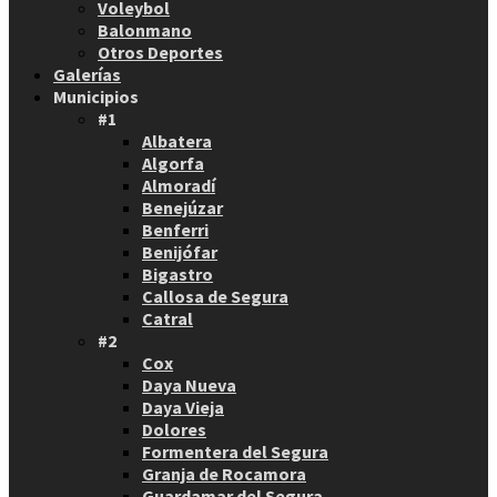
Voleybol
Balonmano
Otros Deportes
Galerías
Municipios
#1
Albatera
Algorfa
Almoradí
Benejúzar
Benferri
Benijófar
Bigastro
Callosa de Segura
Catral
#2
Cox
Daya Nueva
Daya Vieja
Dolores
Formentera del Segura
Granja de Rocamora
Guardamar del Segura