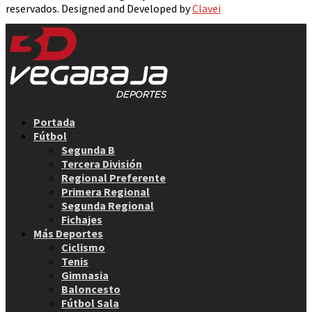
reservados. Designed and Developed by
Clavei
Facebook
Twitter
Instagram
Youtube
Email
Portada
Fútbol
Segunda B
Tercera División
Regional Preferente
Primera Regional
Segunda Regional
Fichajes
Más Deportes
Ciclismo
Tenis
Gimnasia
Baloncesto
Fútbol Sala