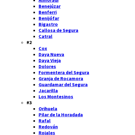
Benejúzar
Benferri
Benijófar
Bigastro
Callosa de Segura
Catral
#2
Cox
Daya Nueva
Daya Vieja
Dolores
Formentera del Segura
Granja de Rocamora
Guardamar del Segura
Jacarilla
Los Montesinos
#3
Orihuela
Pilar de la Horadada
Rafal
Redován
Rojales