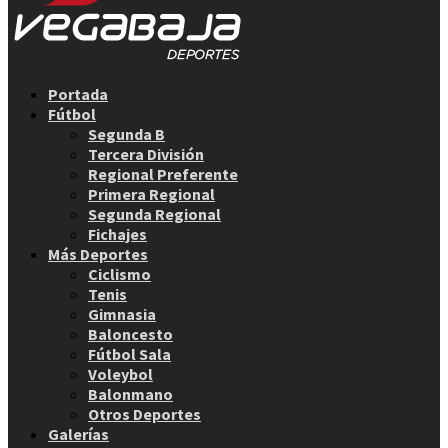
Facebook
Twitter
Instagram
Youtube
Email
Portada
Fútbol
Segunda B
Tercera División
Regional Preferente
Primera Regional
Segunda Regional
Fichajes
Más Deportes
Ciclismo
Tenis
Gimnasia
Baloncesto
Fútbol Sala
Voleybol
Balonmano
Otros Deportes
Galerías