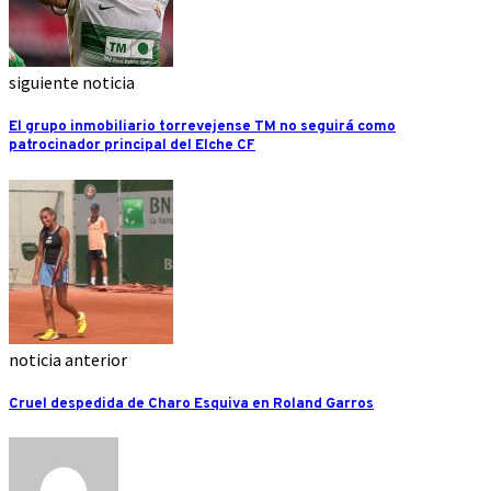
siguiente noticia
El grupo inmobiliario torrevejense TM no seguirá como
patrocinador principal del Elche CF
noticia anterior
Cruel despedida de Charo Esquiva en Roland Garros