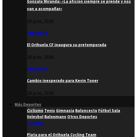
Gonzalo Miranda: «La afición siempre se prende y nos
van a acompañar»
30 julio, 2026
Segunda B
El Orihuela CF inaugura su pretemporada
28 julio, 2026
Segunda B
Cambio inesperado para Kevin Toner
28 julio, 2026
Más Deportes
Ciclismo
Tenis
Gimnasia
Baloncesto
Fútbol Sala
Voleybol
Balonmano
Otros Deportes
Ciclismo
Plata para el Orihuela Cycling Team