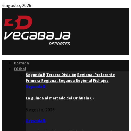
6 agosto, 2026
Facebook
Twitter
Instagram
Youtube
Email
Portada
Fútbol
Segunda B
Tercera División
Regional Preferente
Primera Regional
Segunda Regional
Fichajes
Segunda B
La guinda al mercado del Orihuela CF
5 agosto, 2026
Segunda B