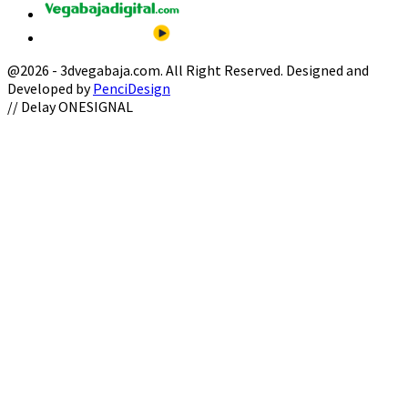
@2026 - 3dvegabaja.com. All Right Reserved. Designed and
Developed by
PenciDesign
Facebook
Twitter
Instagram
Youtube
Email
// Delay ONESIGNAL