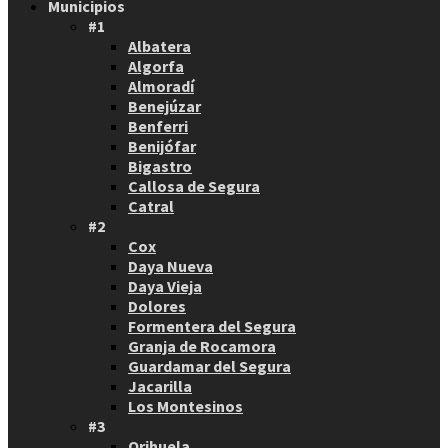
Municipios
#1
Albatera
Algorfa
Almoradí
Benejúzar
Benferri
Benijófar
Bigastro
Callosa de Segura
Catral
#2
Cox
Daya Nueva
Daya Vieja
Dolores
Formentera del Segura
Granja de Rocamora
Guardamar del Segura
Jacarilla
Los Montesinos
#3
Orihuela