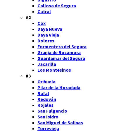
Callosa de Segura
Catral
#2
Cox
Daya Nueva
Daya Vieja
Dolores
Formentera del Segura
Granja de Rocamora
Guardamar del Segura
Jacarilla
Los Montesinos
#3
Orihuela
Pilar de la Horadada
Rafal
Redován
Rojales
San Fulgencio
San Isidro
San Miguel de Salinas
Torrevieja