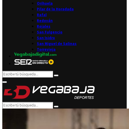
Orihuela
Pilar de la Horadada
Rafal
Redován
Rojales
San Fulgencio
San Isidro
San Miguel de Salinas
Torrevieja
Search
Search
for:
Facebook
Twitter
Instagram
Youtube
Email
Primary
Menu
Search
Search
for: