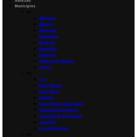
Municipios
#1
Albatera
Algorfa
Almoradí
Benejúzar
Benferri
Benijófar
Bigastro
Callosa de Segura
Catral
#2
Cox
Daya Nueva
Daya Vieja
Dolores
Formentera del Segura
Granja de Rocamora
Guardamar del Segura
Jacarilla
Los Montesinos
#3