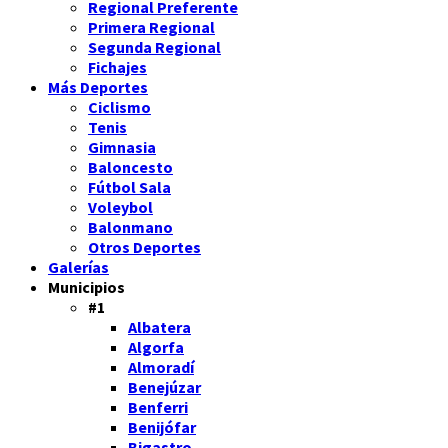
Regional Preferente
Primera Regional
Segunda Regional
Fichajes
Más Deportes
Ciclismo
Tenis
Gimnasia
Baloncesto
Fútbol Sala
Voleybol
Balonmano
Otros Deportes
Galerías
Municipios
#1
Albatera
Algorfa
Almoradí
Benejúzar
Benferri
Benijófar
Bigastro