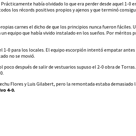
a. Prácticamente había olvidado lo que era perder desde aquel 1-0 
 todos los récords positivos propios y ajenos y que terminó consig
 propias carnes el dicho de que los principios nunca fueron fáciles
 a un equipo que había vivido instalado en los sueños. Por méritos p
l 1-0 para los locales. El equipo escorpión intentó empatar antes
tado no se movió.
ol poco después de salir de vestuarios supuso el 2-0 obra de Torras
0.
echu Flores y Luis Gilabert, pero la remontada estaba demasiado le
ivo 4-0.