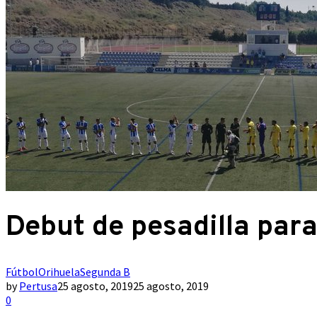
Debut de pesadilla para
Fútbol
Orihuela
Segunda B
by
Pertusa
25 agosto, 2019
25 agosto, 2019
0