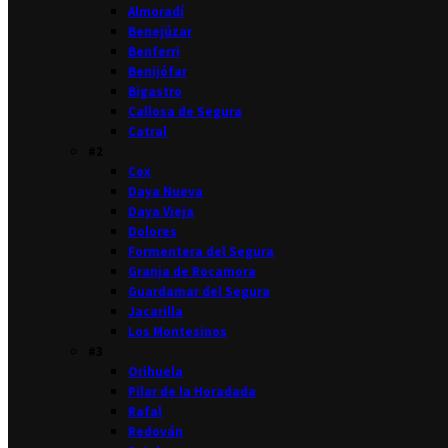
Almoradí
Benejúzar
Benferri
Benijófar
Bigastro
Callosa de Segura
Catral
#2
Cox
Daya Nueva
Daya Vieja
Dolores
Formentera del Segura
Granja de Rocamora
Guardamar del Segura
Jacarilla
Los Montesinos
#3
Orihuela
Pilar de la Horadada
Rafal
Redován