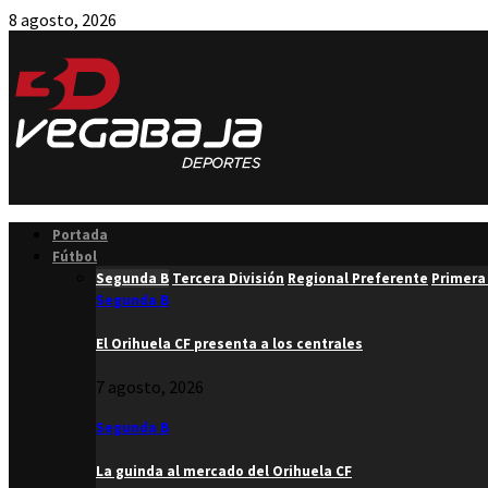
8 agosto, 2026
Facebook
Twitter
Instagram
Youtube
Email
Portada
Fútbol
Segunda B
Tercera División
Regional Preferente
Primera
Segunda B
El Orihuela CF presenta a los centrales
7 agosto, 2026
Segunda B
La guinda al mercado del Orihuela CF