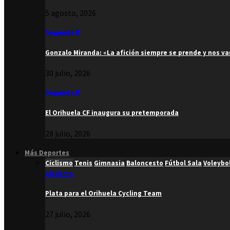
5 agosto, 2026
Segunda B
Gonzalo Miranda: «La afición siempre se prende y nos v
30 julio, 2026
Segunda B
El Orihuela CF inaugura su pretemporada
28 julio, 2026
Más Deportes
Ciclismo
Tenis
Gimnasia
Baloncesto
Fútbol Sala
Voleybo
Ciclismo
Plata para el Orihuela Cycling Team
27 julio, 2026