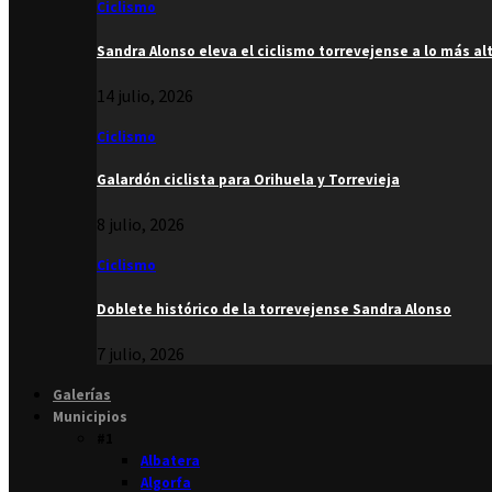
Ciclismo
Sandra Alonso eleva el ciclismo torrevejense a lo más al
14 julio, 2026
Ciclismo
Galardón ciclista para Orihuela y Torrevieja
8 julio, 2026
Ciclismo
Doblete histórico de la torrevejense Sandra Alonso
7 julio, 2026
Galerías
Municipios
#1
Albatera
Algorfa