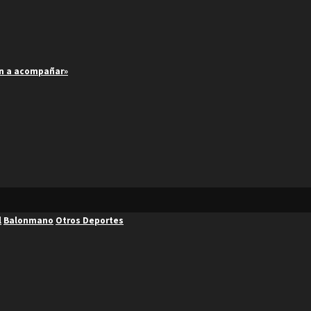
an a acompañar»
l
Balonmano
Otros Deportes