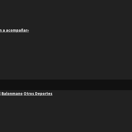
an a acompañar»
l
Balonmano
Otros Deportes