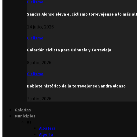
Ciclismo
Sandra Alonso eleva el ciclismo torrevejense a lo más al
14 julio, 2026
Ciclismo
Galardón ciclista para Orihuela y Torrevieja
8 julio, 2026
Ciclismo
Doblete histórico de la torrevejense Sandra Alonso
7 julio, 2026
Galerías
Municipios
#1
Albatera
Algorfa