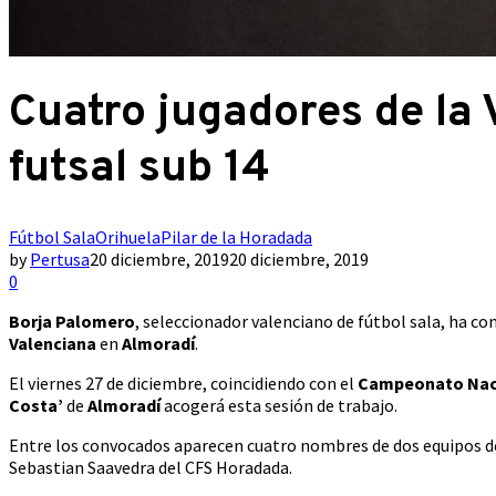
Cuatro jugadores de la 
futsal sub 14
Fútbol Sala
Orihuela
Pilar de la Horadada
by
Pertusa
20 diciembre, 2019
20 diciembre, 2019
0
Borja Palomero
, seleccionador valenciano de fútbol sala, ha c
Valenciana
en
Almoradí
.
El viernes 27 de diciembre, coincidiendo con el
Campeonato Naci
Costa’
de
Almoradí
acogerá esta sesión de trabajo.
Entre los convocados aparecen cuatro nombres de dos equipos de l
Sebastian Saavedra del CFS Horadada.