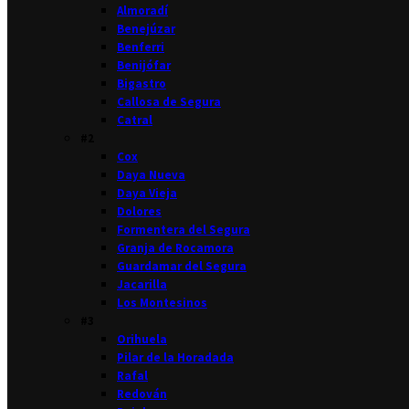
Almoradí
Benejúzar
Benferri
Benijófar
Bigastro
Callosa de Segura
Catral
#2
Cox
Daya Nueva
Daya Vieja
Dolores
Formentera del Segura
Granja de Rocamora
Guardamar del Segura
Jacarilla
Los Montesinos
#3
Orihuela
Pilar de la Horadada
Rafal
Redován