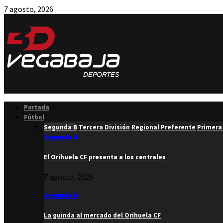
7 agosto, 2026
Facebook
Twitter
Instagram
Youtube
Email
Portada
Fútbol
Segunda B
Tercera División
Regional Preferente
Primera
Segunda B
El Orihuela CF presenta a los centrales
7 agosto, 2026
Segunda B
La guinda al mercado del Orihuela CF