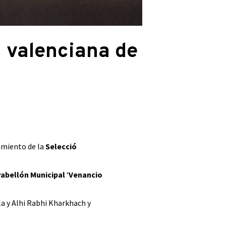
n valenciana de
amiento de la
Selecció
Pabellón
Municipal
‘
Venancio
la y Alhi Rabhi Kharkhach y