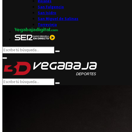
Rojales
San Fulgencio
San Isidro
San Miguel de Salinas
Torrevieja
Search
Search
for:
Facebook
Twitter
Instagram
Youtube
Email
Primary
Menu
Search
Search
for: