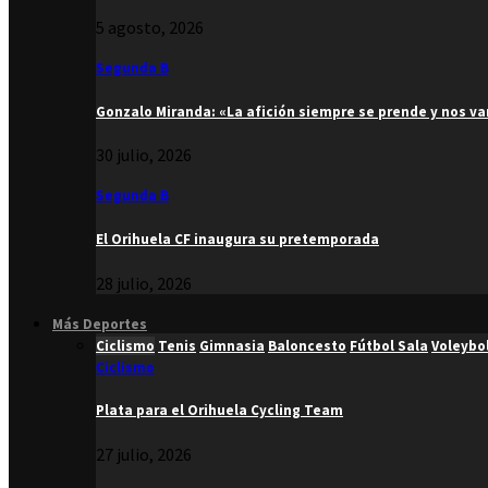
5 agosto, 2026
Segunda B
Gonzalo Miranda: «La afición siempre se prende y nos v
30 julio, 2026
Segunda B
El Orihuela CF inaugura su pretemporada
28 julio, 2026
Más Deportes
Ciclismo
Tenis
Gimnasia
Baloncesto
Fútbol Sala
Voleybo
Ciclismo
Plata para el Orihuela Cycling Team
27 julio, 2026