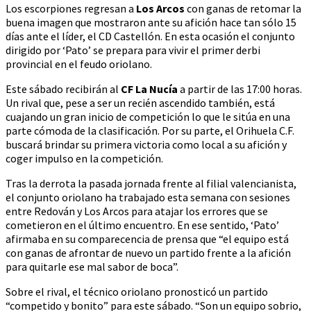
Los escorpiones regresan a
Los Arcos
con ganas de retomar la
buena imagen que mostraron ante su afición hace tan sólo 15
días ante el líder, el CD Castellón. En esta ocasión el conjunto
dirigido por ‘Pato’ se prepara para vivir el primer derbi
provincial en el feudo oriolano.
Este sábado recibirán al
CF La Nucía
a partir de las 17:00 horas.
Un rival que, pese a ser un recién ascendido también, está
cuajando un gran inicio de competición lo que le sitúa en una
parte cómoda de la clasificación. Por su parte, el Orihuela C.F.
buscará brindar su primera victoria como local a su afición y
coger impulso en la competición.
Tras la derrota la pasada jornada frente al filial valencianista,
el conjunto oriolano ha trabajado esta semana con sesiones
entre Redován y Los Arcos para atajar los errores que se
cometieron en el último encuentro. En ese sentido, ‘Pato’
afirmaba en su comparecencia de prensa que “el equipo está
con ganas de afrontar de nuevo un partido frente a la afición
para quitarle ese mal sabor de boca”.
Sobre el rival, el técnico oriolano pronosticó un partido
“competido y bonito” para este sábado. “Son un equipo sobrio,