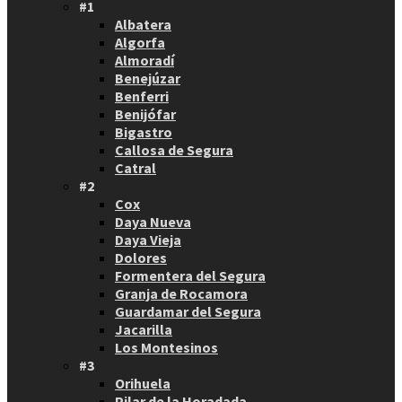
#1
Albatera
Algorfa
Almoradí
Benejúzar
Benferri
Benijófar
Bigastro
Callosa de Segura
Catral
#2
Cox
Daya Nueva
Daya Vieja
Dolores
Formentera del Segura
Granja de Rocamora
Guardamar del Segura
Jacarilla
Los Montesinos
#3
Orihuela
Pilar de la Horadada