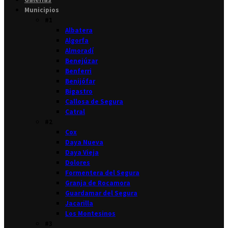
Municipios
#1
Albatera
Algorfa
Almoradí
Benejúzar
Benferri
Benijófar
Bigastro
Callosa de Segura
Catral
#2
Cox
Daya Nueva
Daya Vieja
Dolores
Formentera del Segura
Granja de Rocamora
Guardamar del Segura
Jacarilla
Los Montesinos
#3