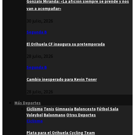
Gonzalo Miranda: «La afición siempre se prende y nos
van a acompañar»
30 julio, 2026
Segunda B
El Orihuela CF inaugura su pretemporada
28 julio, 2026
Segunda B
Cambio inesperado para Kevin Toner
28 julio, 2026
Más Deportes
Ciclismo
Tenis
Gimnasia
Baloncesto
Fútbol Sala
Voleybol
Balonmano
Otros Deportes
Ciclismo
Plata para el Orihuela Cycling Team