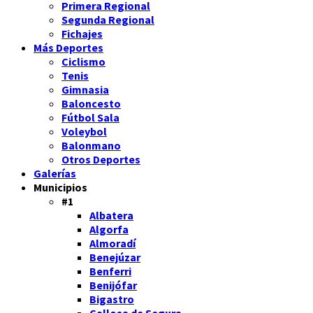
Primera Regional
Segunda Regional
Fichajes
Más Deportes
Ciclismo
Tenis
Gimnasia
Baloncesto
Fútbol Sala
Voleybol
Balonmano
Otros Deportes
Galerías
Municipios
#1
Albatera
Algorfa
Almoradí
Benejúzar
Benferri
Benijófar
Bigastro
Callosa de Segura