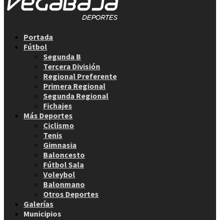
Facebook
Twitter
Instagram
Youtube
Email
Portada
Fútbol
Segunda B
Tercera División
Regional Preferente
Primera Regional
Segunda Regional
Fichajes
Más Deportes
Ciclismo
Tenis
Gimnasia
Baloncesto
Fútbol Sala
Voleybol
Balonmano
Otros Deportes
Galerías
Municipios