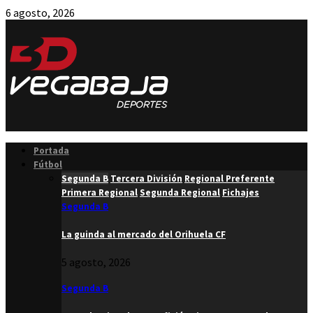
6 agosto, 2026
Facebook
Twitter
Instagram
Youtube
Email
Portada
Fútbol
Segunda B
Tercera División
Regional Preferente
Primera Regional
Segunda Regional
Fichajes
Segunda B
La guinda al mercado del Orihuela CF
5 agosto, 2026
Segunda B