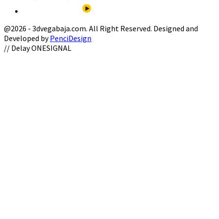
@2026 - 3dvegabaja.com. All Right Reserved. Designed and
Developed by
PenciDesign
Facebook
Twitter
Instagram
Youtube
Email
// Delay ONESIGNAL