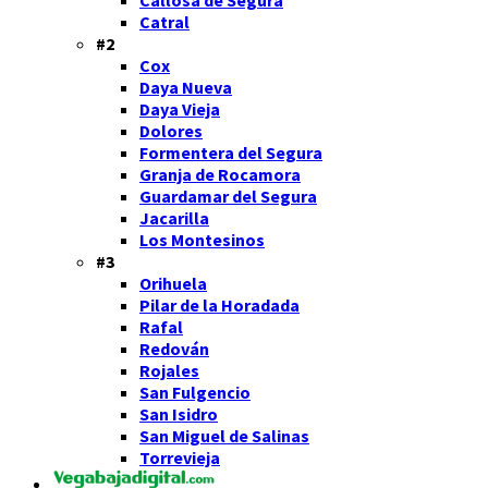
Catral
#2
Cox
Daya Nueva
Daya Vieja
Dolores
Formentera del Segura
Granja de Rocamora
Guardamar del Segura
Jacarilla
Los Montesinos
#3
Orihuela
Pilar de la Horadada
Rafal
Redován
Rojales
San Fulgencio
San Isidro
San Miguel de Salinas
Torrevieja