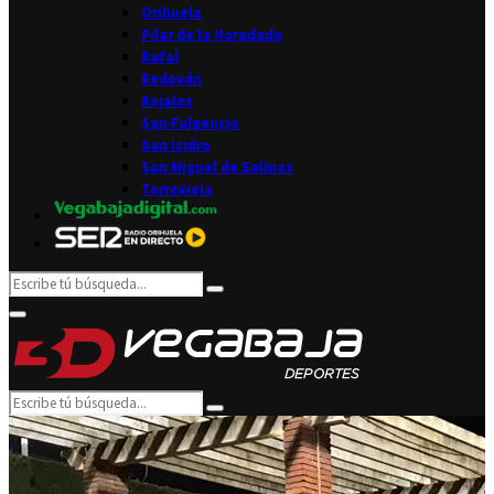
Orihuela
Pilar de la Horadada
Rafal
Redován
Rojales
San Fulgencio
San Isidro
San Miguel de Salinas
Torrevieja
Search
Search
for:
Facebook
Twitter
Instagram
Youtube
Email
Primary
Menu
Search
Search
for: