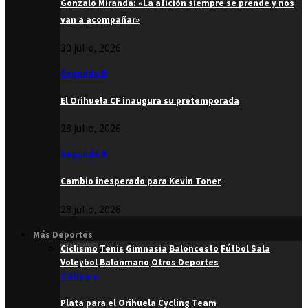
Gonzalo Miranda: «La afición siempre se prende y nos
van a acompañar»
30 julio, 2026
Segunda B
El Orihuela CF inaugura su pretemporada
28 julio, 2026
Segunda B
Cambio inesperado para Kevin Toner
28 julio, 2026
Más Deportes
Ciclismo
Tenis
Gimnasia
Baloncesto
Fútbol Sala
Voleybol
Balonmano
Otros Deportes
Ciclismo
Plata para el Orihuela Cycling Team