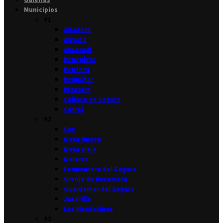
Municipios
#1
Albatera
Algorfa
Almoradí
Benejúzar
Benferri
Benijófar
Bigastro
Callosa de Segura
Catral
#2
Cox
Daya Nueva
Daya Vieja
Dolores
Formentera del Segura
Granja de Rocamora
Guardamar del Segura
Jacarilla
Los Montesinos
#3