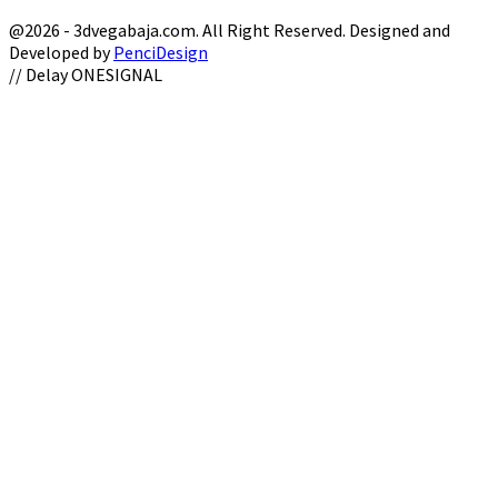
@2026 - 3dvegabaja.com. All Right Reserved. Designed and
Developed by
PenciDesign
Facebook
Twitter
Instagram
Youtube
Email
// Delay ONESIGNAL