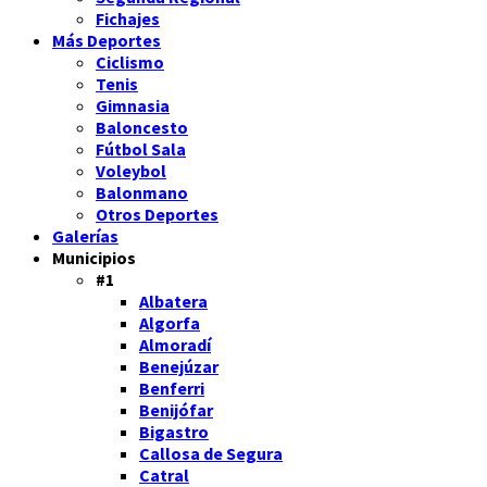
Fichajes
Más Deportes
Ciclismo
Tenis
Gimnasia
Baloncesto
Fútbol Sala
Voleybol
Balonmano
Otros Deportes
Galerías
Municipios
#1
Albatera
Algorfa
Almoradí
Benejúzar
Benferri
Benijófar
Bigastro
Callosa de Segura
Catral