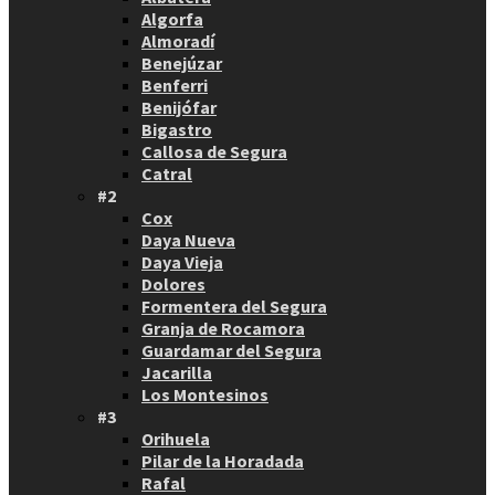
Algorfa
Almoradí
Benejúzar
Benferri
Benijófar
Bigastro
Callosa de Segura
Catral
#2
Cox
Daya Nueva
Daya Vieja
Dolores
Formentera del Segura
Granja de Rocamora
Guardamar del Segura
Jacarilla
Los Montesinos
#3
Orihuela
Pilar de la Horadada
Rafal