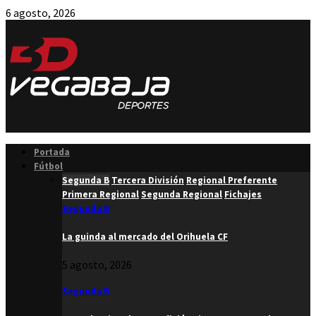
6 agosto, 2026
Facebook
Twitter
Instagram
Youtube
Email
Portada
Fútbol
Segunda B
Tercera División
Regional Preferente
Primera Regional
Segunda Regional
Fichajes
Segunda B
La guinda al mercado del Orihuela CF
5 agosto, 2026
Segunda B