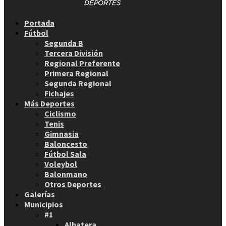
Facebook
Twitter
Instagram
Youtube
Email
Portada
Fútbol
Segunda B
Tercera División
Regional Preferente
Primera Regional
Segunda Regional
Fichajes
Más Deportes
Ciclismo
Tenis
Gimnasia
Baloncesto
Fútbol Sala
Voleybol
Balonmano
Otros Deportes
Galerías
Municipios
#1
Albatera