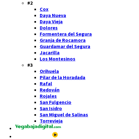
#2
Cox
Daya Nueva
Daya Vieja
Dolores
Formentera del Segura
Granja de Rocamora
Guardamar del Segura
Jacarilla
Los Montesinos
#3
Orihuela
Pilar de la Horadada
Rafal
Redován
Rojales
San Fulgencio
San Isidro
San Miguel de Salinas
Torrevieja