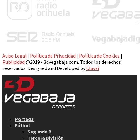
Aviso Legal
|
Política de Privacidad
|
Política de Cookies
|
Publicidad
@2019 - 3dvegabaja.com. Todos los derechos
reservados. Designed and Developed by
Clavei
Facebook
Twitter
Instagram
Youtube
Email
Portada
Fútbol
Segunda B
Tercera División