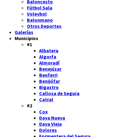
Baloncesto
Fútbol Sala
Voleybol
Balonmano
Otros Deportes
Galerías
Municipios
#1
Albatera
Algorfa
Almoradí
Benejúzar
Benferri
Benijófar
Bigastro
Callosa de Segura
Catral
#2
Cox
Daya Nueva
Daya Vieja
Dolores
Formentera del Segura