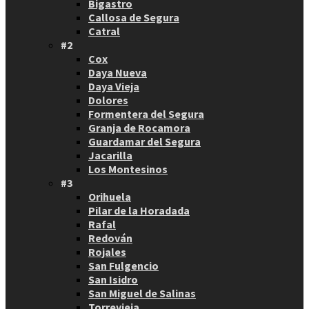
Bigastro
Callosa de Segura
Catral
#2
Cox
Daya Nueva
Daya Vieja
Dolores
Formentera del Segura
Granja de Rocamora
Guardamar del Segura
Jacarilla
Los Montesinos
#3
Orihuela
Pilar de la Horadada
Rafal
Redován
Rojales
San Fulgencio
San Isidro
San Miguel de Salinas
Torrevieja