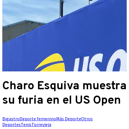
Charo Esquiva muestra
su furia en el US Open
Bigastro
Deporte femenino
Más Deporte
Otros
Deportes
Tenis
Torrevieja