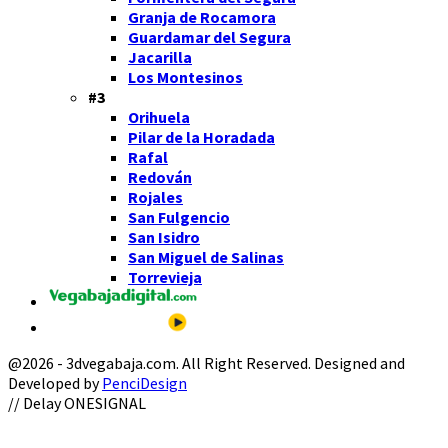
Granja de Rocamora
Guardamar del Segura
Jacarilla
Los Montesinos
#3
Orihuela
Pilar de la Horadada
Rafal
Redován
Rojales
San Fulgencio
San Isidro
San Miguel de Salinas
Torrevieja
@2026 - 3dvegabaja.com. All Right Reserved. Designed and
Developed by
PenciDesign
Facebook
Twitter
Instagram
Youtube
Email
// Delay ONESIGNAL