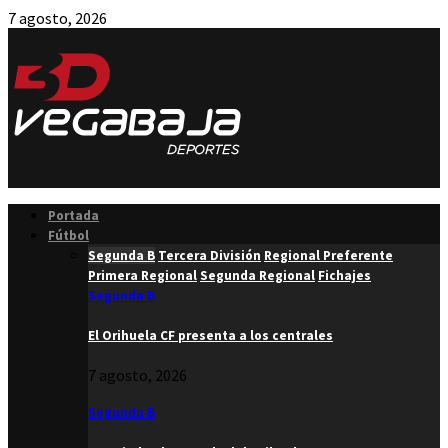
7 agosto, 2026
Facebook
Twitter
Instagram
Youtube
Email
Portada
Fútbol
Segunda B
Tercera División
Regional Preferente
Primera Regional
Segunda Regional
Fichajes
Segunda B
El Orihuela CF presenta a los centrales
7 agosto, 2026
Segunda B