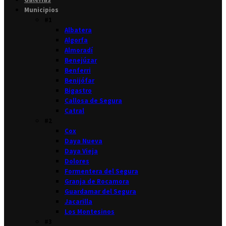
Municipios
#1
Albatera
Algorfa
Almoradí
Benejúzar
Benferri
Benijófar
Bigastro
Callosa de Segura
Catral
#2
Cox
Daya Nueva
Daya Vieja
Dolores
Formentera del Segura
Granja de Rocamora
Guardamar del Segura
Jacarilla
Los Montesinos
#3