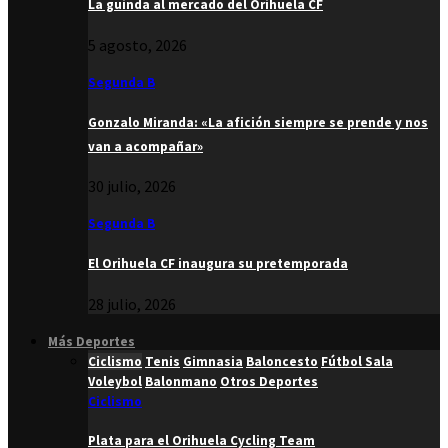
La guinda al mercado del Orihuela CF
5 agosto, 2026
Segunda B
Gonzalo Miranda: «La afición siempre se prende y nos
van a acompañar»
30 julio, 2026
Segunda B
El Orihuela CF inaugura su pretemporada
28 julio, 2026
Más Deportes
Ciclismo
Tenis
Gimnasia
Baloncesto
Fútbol Sala
Voleybol
Balonmano
Otros Deportes
Ciclismo
Plata para el Orihuela Cycling Team